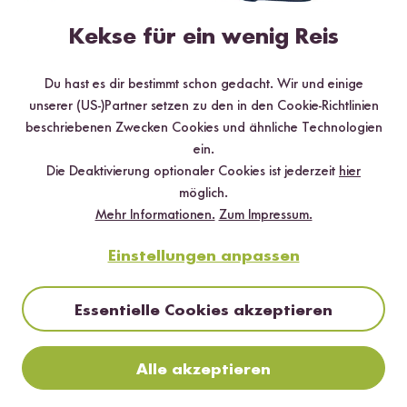
Kekse für ein wenig Reis
Du hast es dir bestimmt schon gedacht. Wir und einige
unserer (US-)Partner setzen zu den in den Cookie-Richtlinien
beschriebenen Zwecken Cookies und ähnliche Technologien
ein.
Die Deaktivierung optionaler Cookies ist jederzeit
hier
möglich.
Mehr Informationen.
Zum Impressum.
Digitales Rezeptbuch per E-Mail
Einstellungen anpassen
✔️ 25 leckere Rezepte aus unseren bunten Kochwelten
✔️ Von Sushi über Curry bis hin zu Desserts
✔️ Inklusive Tipps & Tricks für die Zubereitung
Essentielle Cookies akzeptieren
Alle akzeptieren