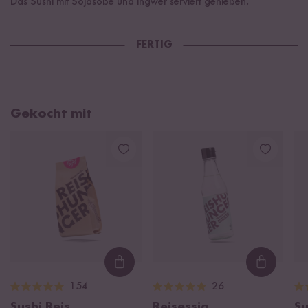
Das Sushi mit Sojasoße und Ingwer serviert genießen.
FERTIG
Gekocht mit
Loading...
Loading
154
26
Sushi Reis
Reisessig
Su