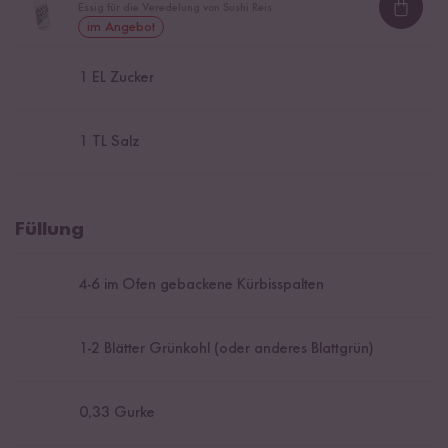
Essig für die Veredelung von Sushi Reis
Loadi
im Angebot
1
EL Zucker
1
TL Salz
Füllung
4
-
6
im Ofen gebackene Kürbisspalten
1
-
2
Blätter Grünkohl (oder anderes Blattgrün)
0,33
Gurke