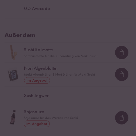
0,5
Avocado
Außerdem
Sushi Rollmatte
Loadi
Bambusmatte für die Zubereitung von Maki Sushi
Nori Algenblätter
Maki Algenblätter | Nori Blätter für Maki Sushi
Loadi
im Angebot
Sushi-Ingwer
Sojasauce
Sojasauce für das Würzen von Sushi
Loadi
im Angebot