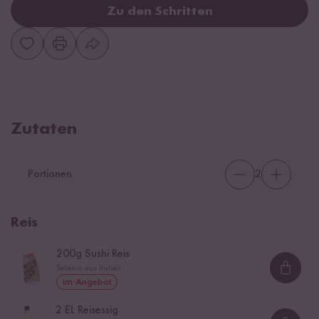
Zu den Schritten
Zutaten
Portionen
2
Reis
200
g Sushi Reis
Selenio aus Italien
Loadi
im Angebot
2
EL Reisessig