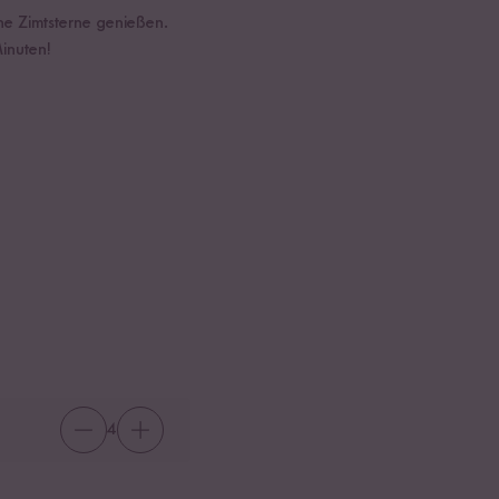
he Zimtsterne genießen.
inuten!
4