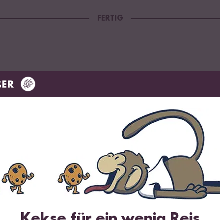
FERTIG
11
7
Kekse für ein wenig Reis