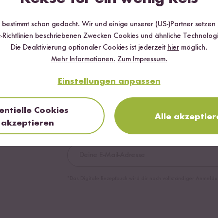
Bio Kokosblütenzucker
Bio Cash
ab 4,99 €
ab 8,49 €
g
41,58 € / kg
33,96
r bestimmt schon gedacht. Wir und einige unserer (US-)Partner setzen
-Richtlinien beschriebenen Zwecken Cookies und ähnliche Technologi
Die Deaktivierung optionaler Cookies ist jederzeit
hier
möglich.
Mehr Informationen.
Zum Impressum.
Digitales Rezeptbuch
Einstellungen anpassen
✔️ 25 leckere Rezepte aus unseren bunten Koc
entielle Cookies
✔️ Von Sushi über Curry bis hin zu Desserts
Alle akzeptier
akzeptieren
✔️ Inklusive Tipps & Tricks für die Zubereitung
*Das Digitale Rezeptbuch wird dir nach vollständiger Anmeldu