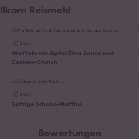
llkorn Reismehl
zum Rezept
30 min
Waffeln mit Apfel-Zimt Sauce und
Cashew-Crunch
zum Rezept
60 min
Saftige Schoko-Muffins
Bewertungen