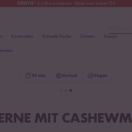
GRATIS
* 4 x Reis probieren - klicke hier! (ohne CH)
tschland
Kostenloser Versand
ab 49 €
Lieblingspro
en
Kochwelten
Schnelle Küche
Zutaten
Snacks
shewmus
20 min
Einfach
Vegan
ERNE MIT CASHEW