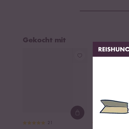
Gekocht mit
Loading...
21
6