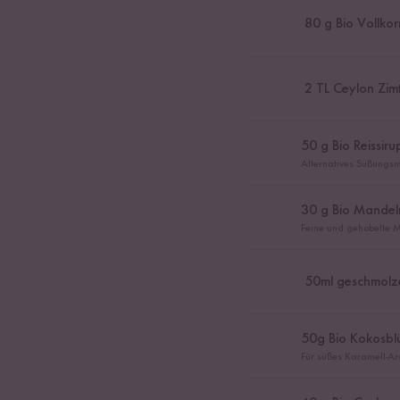
80
g Bio Vollkor
2
TL Ceylon Zim
50
g Bio Reissiru
Alternatives Süßungsmi
30
g Bio Mandel
Feine und gehobelte M
50
ml geschmolz
50
g Bio Kokosbl
Für süßes Karamell-A