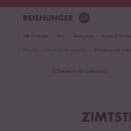
30 Tage
Rückgaberecht
Deu
Alle Produkte
Reis
Reiskocher
Küche & Koch
Rezepte
Deutsche Reisrezepte
Zimtsterne mit Ca
ZIMTST