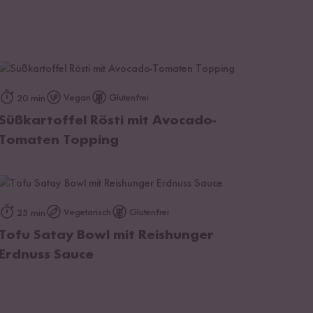
zum Rezept
Vegan
Glutenfrei
20 min
Süßkartoffel Rösti mit Avocado-
Tomaten Topping
zum Rezept
Vegetarisch
Glutenfrei
25 min
Tofu Satay Bowl mit Reishunger
Erdnuss Sauce