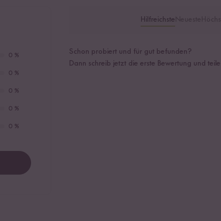
Hilfreichste
Neueste
Höchs
Schon probiert und für gut befunden?
0 %
Dann schreib jetzt die erste Bewertung und teil
0 %
0 %
0 %
0 %