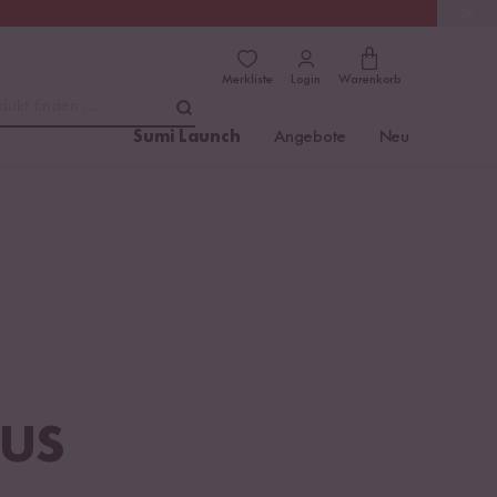
(4.81)
Trusted Shops
Merkliste
Login
Warenkorb
dukt finden ...
Sumi Launch
Angebote
Neu
MUS