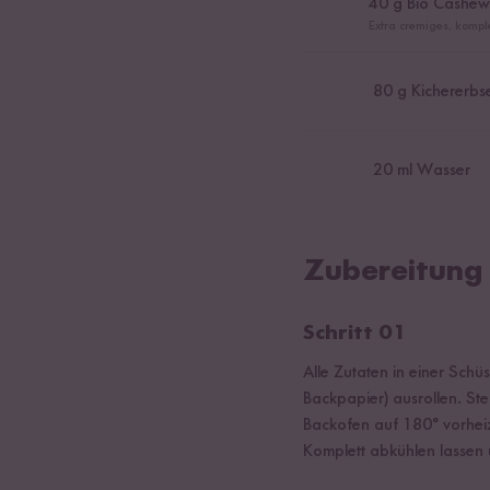
40
g Bio Cashe
Extra cremiges, kompl
80
g Kichererbs
20
ml Wasser
Zubereitung
Schritt 01
Alle Zutaten in einer Schü
Backpapier) ausrollen. St
Backofen auf 180° vorhei
Komplett abkühlen lassen 