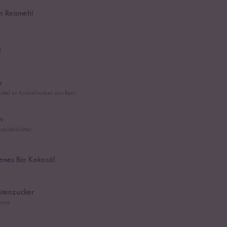
n Reismehl
t
p
ttel zu Kristallzucker aus Reis
n
andelblätter
enes Bio Kokosöl
ütenzucker
roma