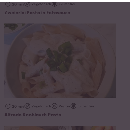
Vegetarisch
Glutenfrei
20 min
Zweierlei Pasta in Fetasauce
Vegetarisch
Vegan
Glutenfrei
20 min
Alfredo Knoblauch Pasta