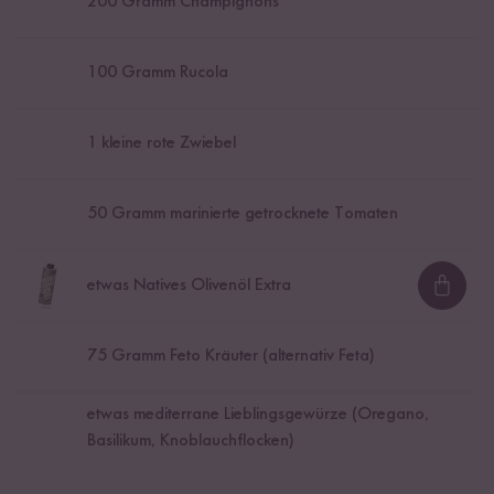
200
Gramm Champignons
100
Gramm Rucola
1
kleine rote Zwiebel
50
Gramm marinierte getrocknete Tomaten
etwas Natives Olivenöl Extra
Loadi
75
Gramm Feto Kräuter (alternativ Feta)
etwas mediterrane Lieblingsgewürze (Oregano,
Basilikum, Knoblauchflocken)