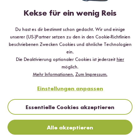
Kekse für ein wenig Reis
*Das Digitale Rezeptbuch wird dir nach vollständiger Anmeldung zum Newsletter
per E-Mail zugeschickt.
Du hast es dir bestimmt schon gedacht. Wir und einige
Mehr Rezepte mit Reispasta Penne aus
unserer (US-)Partner setzen zu den in den Cookie-Richtlinien
Reis
beschriebenen Zwecken Cookies und ähnliche Technologien
ein.
Die Deaktivierung optionaler Cookies ist jederzeit
hier
möglich.
Mehr Informationen.
Zum Impressum.
Einstellungen anpassen
Essentielle Cookies akzeptieren
Alle akzeptieren