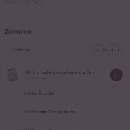
Zutaten
Portionen
1
100
Gramm Reispasta Penne aus Reis
Loadi
aus Vollkorn Reis
1
kleine Zucchini
100
Gramm Cherrytomaten