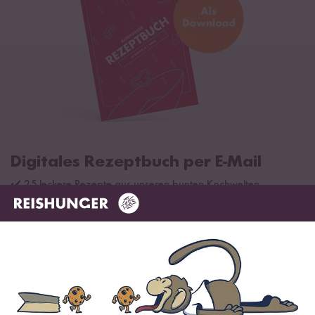
Digitales Rezeptbuch per E-Mail
✔️ 25 leckere Rezepte aus unseren bunten Kochwelten
✔️ Von Sushi über Curry bis hin zu Desserts
✔️ Inklusive Tipps & Tricks für die Zubereitung
Jetzt sichern