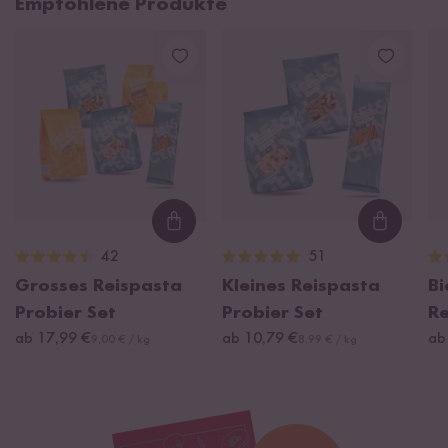
Empfohlene Produkte
Loading...
Loading
42
51
Grosses Reispasta
Kleines Reispasta
Bi
Probier Set
Probier Set
Re
ab 17,99 €
ab 10,79 €
ab
9,00 € / kg
8,99 € / kg