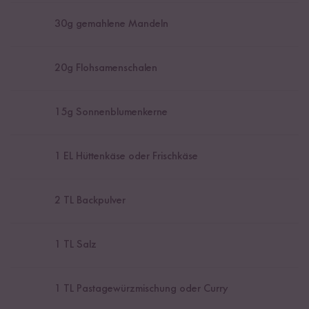
30
g gemahlene Mandeln
20
g Flohsamenschalen
15
g Sonnenblumenkerne
1
EL Hüttenkäse oder Frischkäse
2
TL Backpulver
1
TL Salz
1
TL Pastagewürzmischung oder Curry