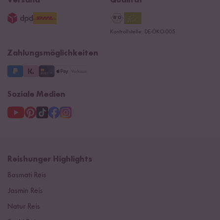
Versand
Qualität
AGB
Jobs
15 Jahre Reishunger
Datenschutzerklärung
Presse
Kontrollstelle: DE-ÖKO-005
Impressum
Supermarkt
NEU
Zahlungsmöglichkeiten
3 Jahre Garantie
Soziale Medien
Reishunger Highlights
Basmati Reis
Jasmin Reis
Natur Reis