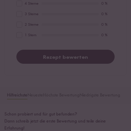
4 Sterne
0 %
3 Sterne
0 %
2 Sterne
0 %
1 Stern
0 %
Rezept bewerten
Hilfreichste
Neueste
Höchste Bewertung
Niedrigste Bewertung
Schon probiert und für gut befunden?
Dann schreib jetzt die erste Bewertung und teile deine
Erfahrung!