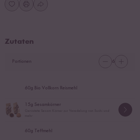
Zutaten
Portionen
6
60
g Bio Vollkorn Reismehl
15
g Sesamkörner
Geröstete Sesam Körner zur Veredelung von Sushi und
mehr
60
g Teffmehl