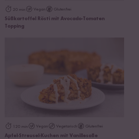
Vegan
Glutenfrei
20 min
Süßkartoffel Rösti mit Avocado-Tomaten
Topping
Vegan
Vegetarisch
Glutenfrei
120 min
Apfel-Streusel-Kuchen mit Vanillesoße