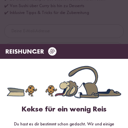
✔️ Von Sushi über Curry bis hin zu Desserts
✔️ Inklusive Tipps & Tricks für die Zubereitung
Jetzt sichern
*Das Digitale Rezeptbuch wird dir nach vollständiger Anmeldung zum Newsletter
per E-Mail zugeschickt.
Mehr Rezepte mit Bio Vollkorn
Reismehl
Kekse für ein wenig Reis
Du hast es dir bestimmt schon gedacht. Wir und einige