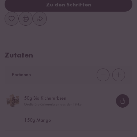
Zu den Schritten
Zutaten
Portionen
1
50
g Bio Kichererbsen
Loadi
Große Bio-Kichererbsen aus der Türkei
150
g Mango