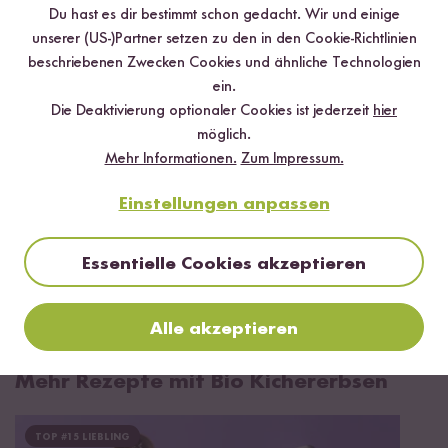
Du hast es dir bestimmt schon gedacht. Wir und einige
unserer (US-)Partner setzen zu den in den Cookie-Richtlinien
Digitales Rezeptbuch per E-Mail
beschriebenen Zwecken Cookies und ähnliche Technologien
ein.
✔️ 25 leckere Rezepte aus unseren bunten Kochwelten
Die Deaktivierung optionaler Cookies ist jederzeit
hier
✔️ Von Sushi über Curry bis hin zu Desserts
möglich.
✔️ Inklusive Tipps & Tricks für die Zubereitung
Mehr Informationen.
Zum Impressum.
Einstellungen anpassen
Essentielle Cookies akzeptieren
Jetzt sichern
*Das Digitale Rezeptbuch wird dir nach vollständiger Anmeldung zum Newsletter
Alle akzeptieren
per E-Mail zugeschickt.
Mehr Rezepte mit Bio Kichererbsen
TOP #15 LIEBLING