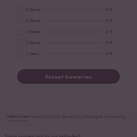
5 Sterne
0 %
4 Sterne
0 %
3 Sterne
0 %
2 Sterne
0 %
1 Stern
0 %
Rezept bewerten
Hilfreichste
Neueste
Höchste Bewertung
Niedrigste Bewertung
Schon probiert und für gut befunden?