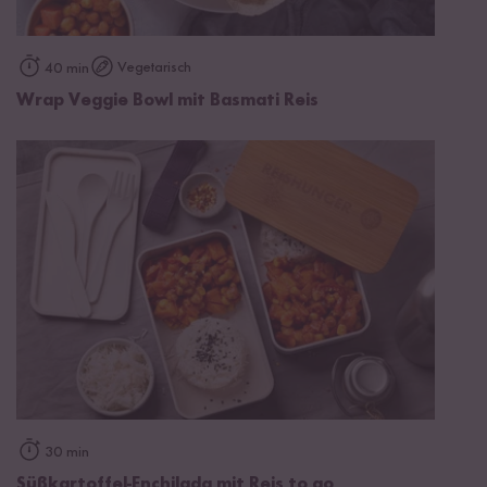
Vegetarisch
40 min
Wrap Veggie Bowl mit Basmati Reis
30 min
Süßkartoffel-Enchilada mit Reis to go