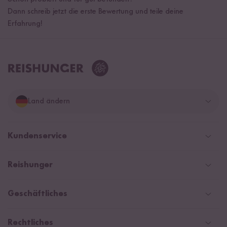
Dann schreib jetzt die erste Bewertung und teile deine
Erfahrung!
Land ändern
Deutschland
Kundenservice
Schweiz
Help Center & FAQ
Reishunger
Österreich
Versand
Newsletter
Zahlarten
Niederlande
Geschäftliches
WhatsApp Newsletter
Gutschein
Social Media Kooperationen
Magazin & News
Rechtliches
Kontaktformular