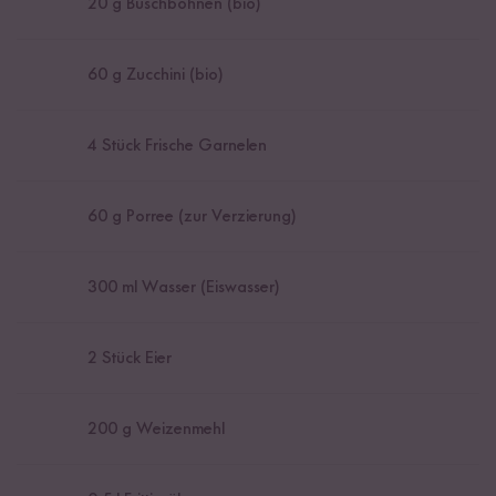
20
g Buschbohnen (bio)
60
g Zucchini (bio)
4
Stück Frische Garnelen
60
g Porree (zur Verzierung)
300
ml Wasser (Eiswasser)
2
Stück Eier
200
g Weizenmehl