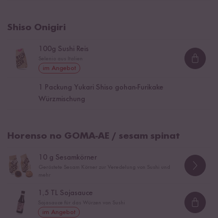
Shiso Onigiri
100
g Sushi Reis
Selenio aus Italien
Loadi
im Angebot
1
Packung Yukari Shiso gohan-Furikake
Würzmischung
Horenso no GOMA-AE / sesam spinat
10
g Sesamkörner
Geröstete Sesam Körner zur Veredelung von Sushi und
mehr
1,5
TL Sojasauce
Sojasauce für das Würzen von Sushi
Loadi
im Angebot