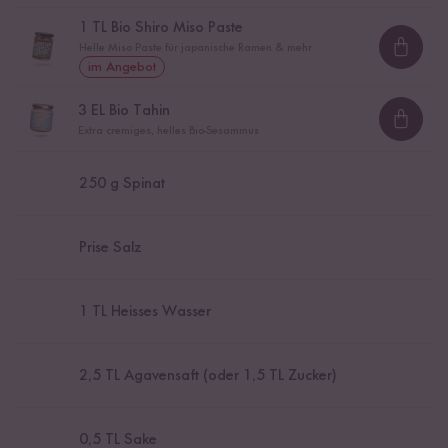
1
TL Bio Shiro Miso Paste
Helle Miso Paste für japanische Ramen & mehr
Loadi
im Angebot
3
EL Bio Tahin
Loadi
Extra cremiges, helles Bio-Sesammus
250
g Spinat
Prise Salz
1
TL Heisses Wasser
2,5
TL Agavensaft (oder 1,5 TL Zucker)
0,5
TL Sake