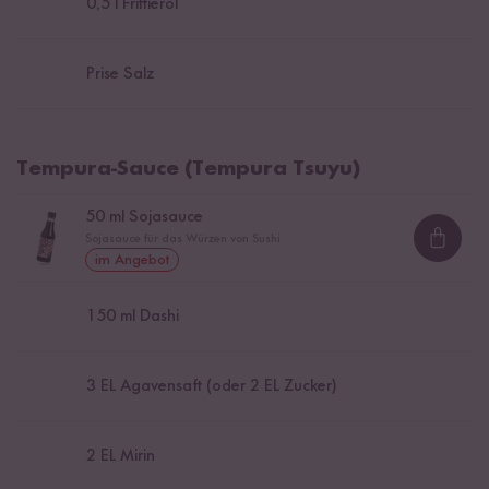
0,5
l Frittieröl
Prise Salz
Tempura-Sauce (Tempura Tsuyu)
50
ml Sojasauce
Sojasauce für das Würzen von Sushi
Loadi
im Angebot
150
ml Dashi
3
EL Agavensaft (oder 2 EL Zucker)
2
EL Mirin