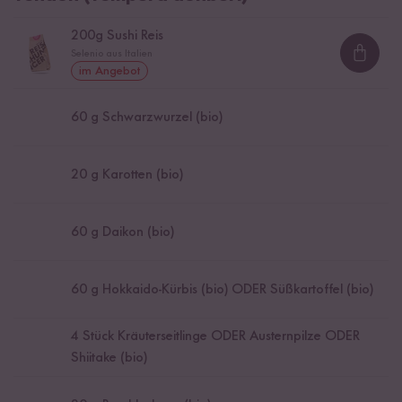
200
g Sushi Reis
Selenio aus Italien
Loadi
im Angebot
60
g Schwarzwurzel (bio)
20
g Karotten (bio)
60
g Daikon (bio)
60
g Hokkaido-Kürbis (bio) ODER Süßkartoffel (bio)
4
Stück Kräuterseitlinge ODER Austernpilze ODER
Shiitake (bio)