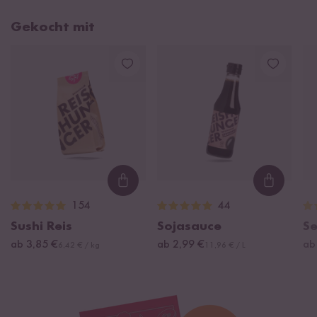
Gekocht mit
Loading...
Loading
154
44
Sushi Reis
Sojasauce
S
ab 3,85 €
ab 2,99 €
ab
6,42 € / kg
11,96 € / L