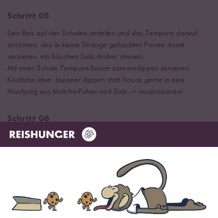
Schritt 05
Den Reis auf vier Schalen verteilen und das Tempura darauf
anrichten, den in kleine Stränge gehackten Porree damit
verzieren, ein bisschen Salz drüber streuen.
Mit einer Schale Tempura-Sauce zum eindippen servieren.
Köstliche Idee: Japaner dippen statt Sauce gerne in eine
Mischung aus Matcha-Pulver und Salz --> ausprobieren!
Schritt 06
Für die SHISO-ONIGIRI:
Gekochten Reis sanft mit Shiso Furikake Würzmischung mischen,
dann Hände mit Wasser anfeuchten und kleine längliche Kugeln
formen (1-2 pro Person), diese auf einem kleinen Teller
anrichten, zur Verzierung können noch kleine Nori-Blätter in
Streifen geschnitten werden und als Gürtel um die Reiskugel
gelegt werden.