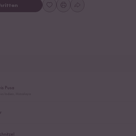
hritten
is Pusa
us Indien, Himalaya
r
chnitzel