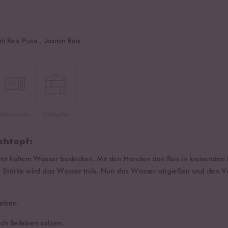
ti Reis Pusa
,
Jasmin Reis
Mikrowelle
Dämpfer
chtopf:
 mit kaltem Wasser bedecken. Mit den Händen den Reis in kreisend
e Stärke wird das Wasser trüb. Nun das Wasser abgießen und den V
geben.
h Belieben salzen.