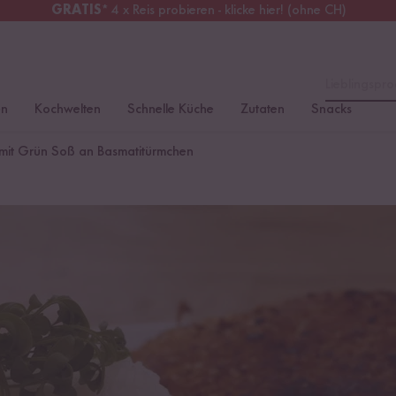
GRATIS
* 4 x Reis probieren - klicke hier! (ohne CH)
tschland
Kostenloser Versand
ab 49 €
Lieblingspro
en
Kochwelten
Schnelle Küche
Zutaten
Snacks
 mit Grün Soß an Basmatitürmchen