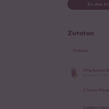
Zu den Sc
Zutaten
Portionen
200
g Basmati Re
Basmati Pusa 1121 a
2
Tassen Wasse
2
mittlere Putens