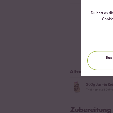
etwas Salz
Du hast es di
Cookie
1
TL Zucker
1
hartgekochtes 
Ess
Alternativer Reis
200
g Jasmin Rei
Thai Hom Mali Duftrei
Zubereitung