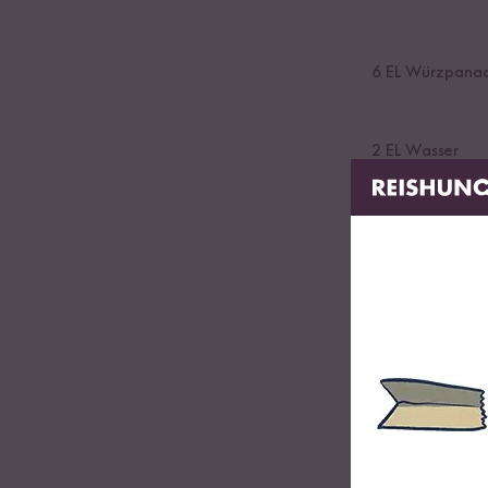
6
EL Würzpanad
2
EL Wasser
0,5
Bund frische
1
TL Senf
100
g saure Sa
250
g Naturjogh