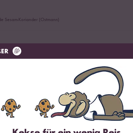
e Sesam-Koriander (Ostmann)
 Kräuter Grün Soß
hne
urt
Kekse für ein wenig Reis