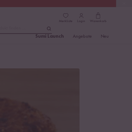
(4.81)
Trusted Shops
Merkliste
Login
Warenkorb
dukt finden ...
Sumi Launch
Angebote
Neu