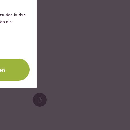
 zu den in den
en ein.
en
Loading...