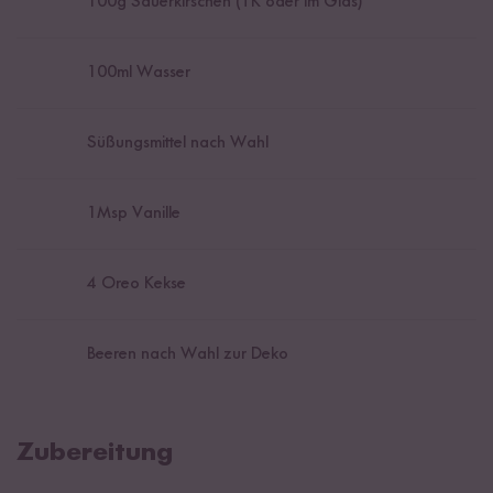
100
g Sauerkirschen (TK oder im Glas)
100
ml Wasser
Süßungsmittel nach Wahl
1
Msp Vanille
4
Oreo Kekse
Beeren nach Wahl zur Deko
Zubereitung