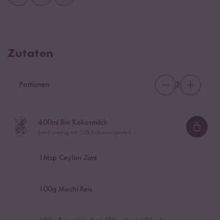
Zutaten
Portionen
2
400
ml Bio Kokosmilch
Loadi
Extra cremig mit 50% Kokosnussanteil
1
Msp Ceylon Zimt
100
g Mochi Reis