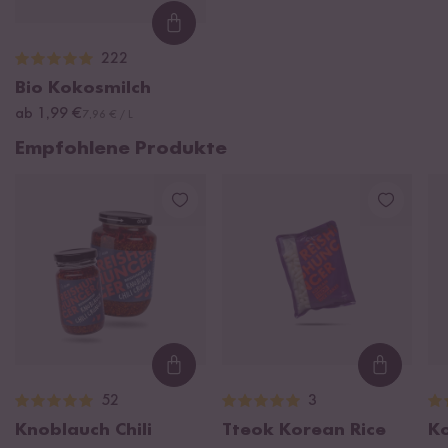
Loading...
222
Bio Kokosmilch
ab 1,99 €
7,96 € / L
Empfohlene Produkte
Loading...
Loading
52
3
Knoblauch Chili
Tteok Korean Rice
K