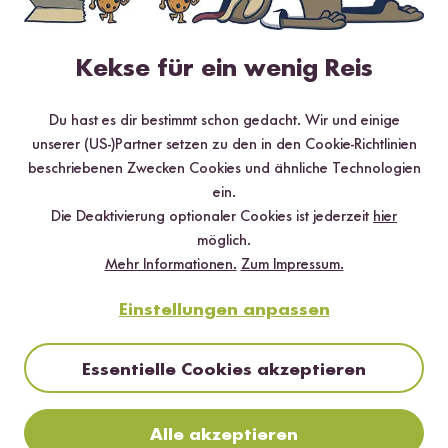
Kekse für ein wenig Reis
Du hast es dir bestimmt schon gedacht. Wir und einige
Vegan
20 min
unserer (US-)Partner setzen zu den in den Cookie-Richtlinien
Wok-Gemüse mit Kokosmilch Sauce und Reis
beschriebenen Zwecken Cookies und ähnliche Technologien
ein.
Die Deaktivierung optionaler Cookies ist jederzeit
hier
möglich.
Mehr Informationen.
Zum Impressum.
Einstellungen anpassen
Essentielle Cookies akzeptieren
Alle akzeptieren