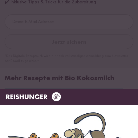
✔️ Inklusive Tipps & Tricks für die Zubereitung
Jetzt sichern
*Das Digitale Rezeptbuch wird dir nach vollständiger Anmeldung zum Newsletter
per E-Mail zugeschickt.
Mehr Rezepte mit Bio Kokosmilch
TOP #12 LIEBLING