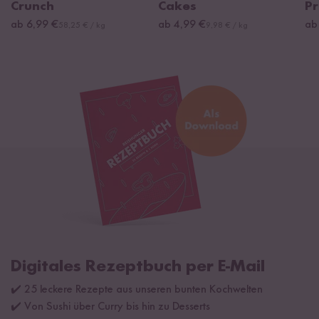
Crunch
Cakes
Pr
ab 6,99 €
ab 4,99 €
ab
58,25 € / kg
9,98 € / kg
Digitales Rezeptbuch per E-Mail
✔️ 25 leckere Rezepte aus unseren bunten Kochwelten
✔️ Von Sushi über Curry bis hin zu Desserts