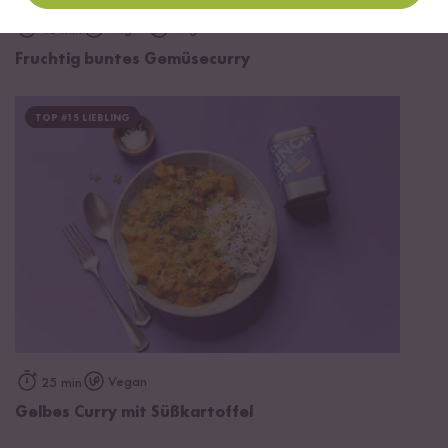
Vegan
Vegetarisch
45 min
Fruchtig buntes Gemüsecurry
TOP #15 LIEBLING
Vegan
25 min
Gelbes Curry mit Süßkartoffel