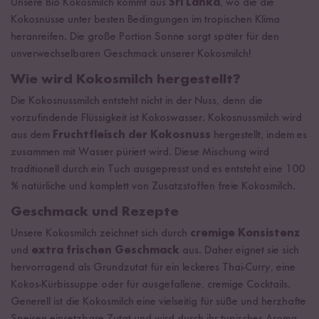
Unsere Bio Kokosmilch kommt aus
Sri Lanka
, wo die die
Kokosnüsse unter besten Bedingungen im tropischen Klima
heranreifen. Die große Portion Sonne sorgt später für den
unverwechselbaren Geschmack unserer Kokosmilch!
Wie wird Kokosmilch hergestellt?
Die Kokosnussmilch entsteht nicht in der Nuss, denn die
vorzufindende Flüssigkeit ist Kokoswasser. Kokosnussmilch wird
aus dem
Fruchtfleisch der Kokosnuss
hergestellt, indem es
zusammen mit Wasser püriert wird. Diese Mischung wird
traditionell durch ein Tuch ausgepresst und es entsteht eine 100
% natürliche und komplett von Zusatzstoffen freie Kokosmilch.
Geschmack und Rezepte
Unsere Kokosmilch zeichnet sich durch
cremige Konsistenz
und
extra frischen Geschmack
aus. Daher eignet sie sich
hervorragend als Grundzutat für ein leckeres Thai-Curry, eine
Kokos-Kürbissuppe oder für ausgefallene, cremige Cocktails.
Generell ist die Kokosmilch eine vielseitig für süße und herzhafte