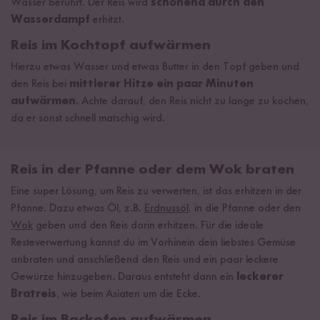
Wasser berührt. Der Reis wird
schonend durch den
Wasserdampf
erhitzt.
Reis im Kochtopf aufwärmen
Hierzu etwas Wasser und etwas Butter in den Topf geben und
den Reis bei
mittlerer Hitze ein paar Minuten
aufwärmen
. Achte darauf, den Reis nicht zu lange zu kochen,
da er sonst schnell matschig wird.
Reis in der Pfanne oder dem Wok braten
Eine super Lösung, um Reis zu verwerten, ist das erhitzen in der
Pfanne. Dazu etwas
Öl, z.B.
Erdnussöl
, in die Pfanne
oder den
Wok
geben und den Reis darin erhitzen. Für die ideale
Resteverwertung kannst du im Vorhinein dein liebstes Gemüse
anbraten und anschließend den Reis und ein paar leckere
Gewürze hinzugeben. Daraus entsteht dann ein
leckerer
Bratreis
, wie beim Asiaten um die Ecke.
Reis im Backofen aufwärmen