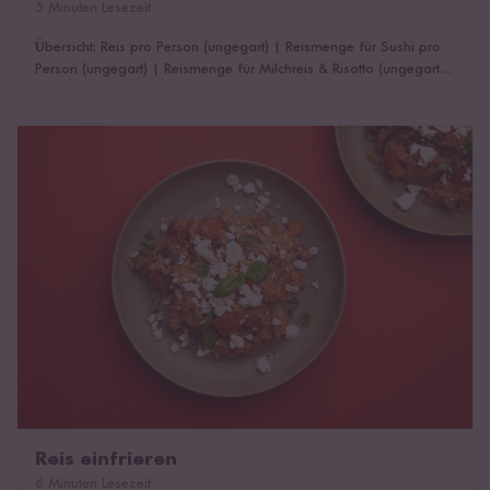
5 Minuten Lesezeit
Übersicht: Reis pro Person (ungegart)
|
Reismenge für Sushi pro
Person (ungegart)
|
Reismenge für Milchreis & Risotto (ungegart)
|
Wie viel ist ein Cup?
|
Bis zu 8 Portionen Reis gleichzeitig
kochen
|
Das könnte dich auch interessieren!
Reis einfrieren
Reis einfrieren
6 Minuten Lesezeit