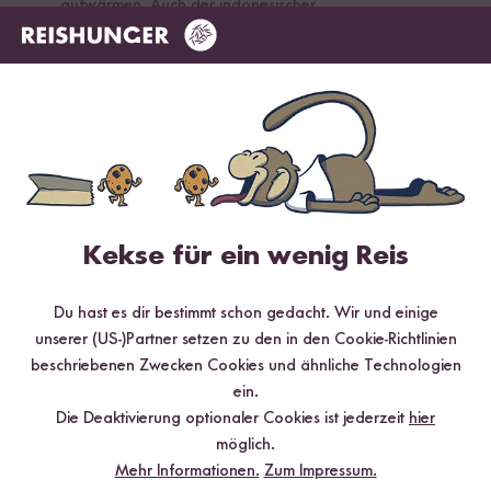
aufwärmen. Auch der indonesischer
Bratreis Nasi Goreng
ist ein beliebtes Gericht,
um Reis zu verwerten. Am besten sogar mit unserer
passenden
Nasi Goreng Paste
. Wir finden, er
schmeckt sogar noch viel besser mit Reis vom
Vortag. Außerdem kannst du ihn wunderbar
abwandeln und mit deinem Lieblingsgemüse
kombinieren. Wie du siehst, gibt es viele
Möglichkeiten, deinen Reis vom Vortag zu
verarbeiten. Egal, ob für ein
schnelles
Kekse für ein wenig Reis
Mittagessen
, ein
leckeres Abendessen
oder
einen
Snack zwischendurch
– mit etwas
Du hast es dir bestimmt schon gedacht. Wir und einige
Kreativität und ein paar Zutaten kannst du die
unserer (US-)Partner setzen zu den in den Cookie-Richtlinien
Reisreste super einfach verwerten und ein leckeres
beschriebenen Zwecken Cookies und ähnliche Technologien
Gericht kreieren.
ein.
Die Deaktivierung optionaler Cookies ist jederzeit
hier
möglich.
Mehr Informationen.
Zum Impressum.