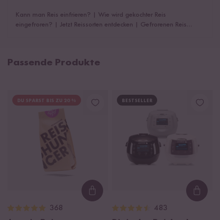
Kann man Reis einfrieren?
|
Wie wird gekochter Reis
eingefroren?
|
Jetzt Reissorten entdecken
|
Gefrorenen Reis
auftauen
|
Das könnte dich auch interessiern
Passende Produkte
DU SPARST BIS ZU 20 %
BESTSELLER
Loading...
Loadi
368
483