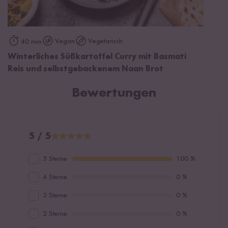
Vegan
Vegetarisch
40 min
Winterliches Süßkartoffel Curry mit Basmati
Reis und selbstgebackenem Naan Brot
Bewertungen
5 / 5
5 Sterne
100 %
4 Sterne
0 %
3 Sterne
0 %
2 Sterne
0 %