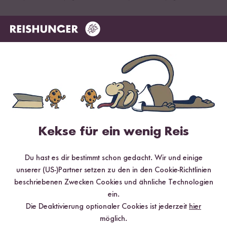
Kekse für ein wenig Reis
Du hast es dir bestimmt schon gedacht. Wir und einige
Digitales Rezeptbuch per E-Mail
unserer (US-)Partner setzen zu den in den Cookie-Richtlinien
beschriebenen Zwecken Cookies und ähnliche Technologien
✔️ 25 leckere Rezepte aus unseren bunten Kochwelten
ein.
✔️ Von Sushi über Curry bis hin zu Desserts
Die Deaktivierung optionaler Cookies ist jederzeit
hier
✔️ Inklusive Tipps & Tricks für die Zubereitung
möglich.