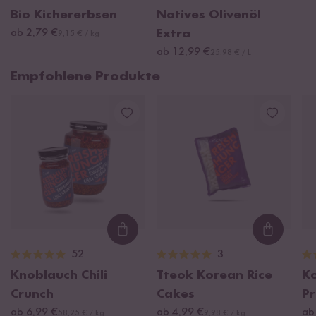
Bio Kichererbsen
Natives Olivenöl
ab 2,79 €
Extra
9,15 € / kg
ab 12,99 €
25,98 € / L
Empfohlene Produkte
Loading...
Loading
52
3
Knoblauch Chili
Tteok Korean Rice
K
Crunch
Cakes
Pr
ab 6,99 €
ab 4,99 €
ab
58,25 € / kg
9,98 € / kg