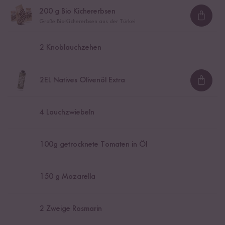
200
g Bio Kichererbsen
Loadi
Große Bio-Kichererbsen aus der Türkei
2
Knoblauchzehen
2
EL Natives Olivenöl Extra
Loadi
4
Lauchzwiebeln
100
g getrocknete Tomaten in Öl
150
g Mozarella
2
Zweige Rosmarin