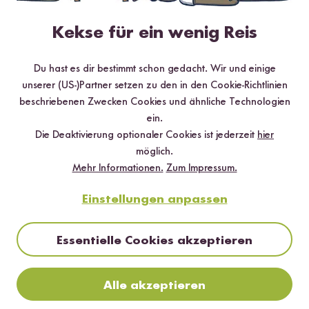
Digitales Rezeptbuch per E-Mail
Kekse für ein wenig Reis
✔️ 25 leckere Rezepte aus unseren bunten Kochwelten
✔️ Von Sushi über Curry bis hin zu Desserts
✔️ Inklusive Tipps & Tricks für die Zubereitung
Du hast es dir bestimmt schon gedacht. Wir und einige
unserer (US-)Partner setzen zu den in den Cookie-Richtlinien
beschriebenen Zwecken Cookies und ähnliche Technologien
ein.
Die Deaktivierung optionaler Cookies ist jederzeit
hier
möglich.
Jetzt sichern
Mehr Informationen.
Zum Impressum.
*Das Digitale Rezeptbuch wird dir nach vollständiger Anmeldung zum Newsletter
Einstellungen anpassen
per E-Mail zugeschickt.
Mehr Rezepte mit Bio Kichererbsen
Essentielle Cookies akzeptieren
TOP #15 LIEBLING
Alle akzeptieren