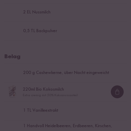
2
EL Nussmilch
0,5
TL Backpulver
Belag
200
g Cashewkerne, über Nacht eingeweicht
220
ml Bio Kokosmilch
Loadi
Extra cremig mit 50% Kokosnussanteil
1
TL Vanilleextrakt
1
Handvoll Heidelbeeren, Erdbeeren, Kirschen,