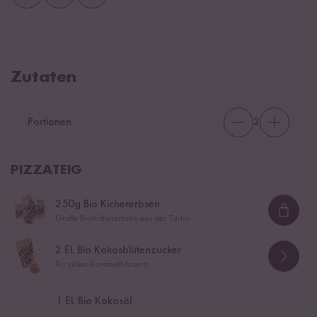
Zutaten
Portionen
2
PIZZATEIG
250
g Bio Kichererbsen
Loadi
Große Bio-Kichererbsen aus der Türkei
2
EL Bio Kokosblütenzucker
Für süßes Karamell-Aroma
1
EL Bio Kokosöl