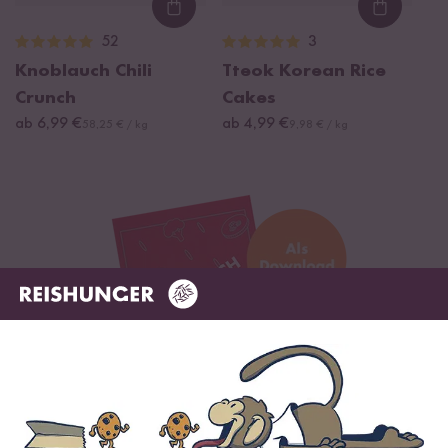
Loading...
Loading
52
3
Knoblauch Chili
Tteok Korean Rice
Crunch
Cakes
ab 6,99 €
ab 4,99 €
58,25 € / kg
9,98 € / kg