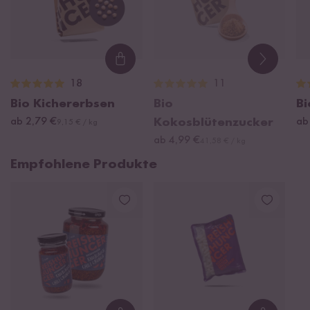
Loading...
18
11
Bio Kichererbsen
Bio
Bi
ab 2,79 €
Kokosblütenzucker
ab
9,15 € / kg
ab 4,99 €
41,58 € / kg
Empfohlene Produkte