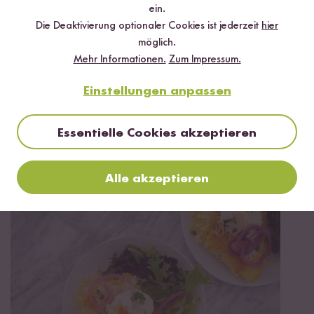
✔️ Inklusive Tipps & Tricks für die Zubereitung
ein.
Die Deaktivierung optionaler Cookies ist jederzeit
hier
möglich.
Mehr Informationen.
Zum Impressum.
Einstellungen anpassen
Jetzt sichern
Essentielle Cookies akzeptieren
*Das Digitale Rezeptbuch wird dir nach vollständiger Anmeldung zum Newsletter
per E-Mail zugeschickt.
Alle akzeptieren
Mehr Rezepte mit Basmati Reis Pusa