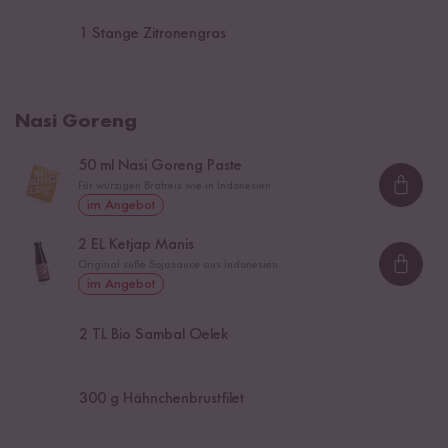
1
Stange Zitronengras
Nasi Goreng
50
ml Nasi Goreng Paste
Für würzigen Bratreis wie in Indonesien
Loadi
im Angebot
2
EL Ketjap Manis
Original süße Sojasauce aus Indonesien
Loadi
im Angebot
2
TL Bio Sambal Oelek
300
g Hähnchenbrustfilet