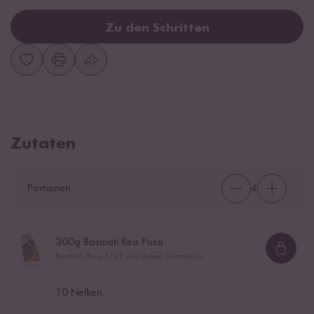
Zu den Schritten
Zutaten
Portionen
4
300
g Basmati Reis Pusa
Loadi
Basmati Pusa 1121 aus Indien, Himalaya
10
Nelken