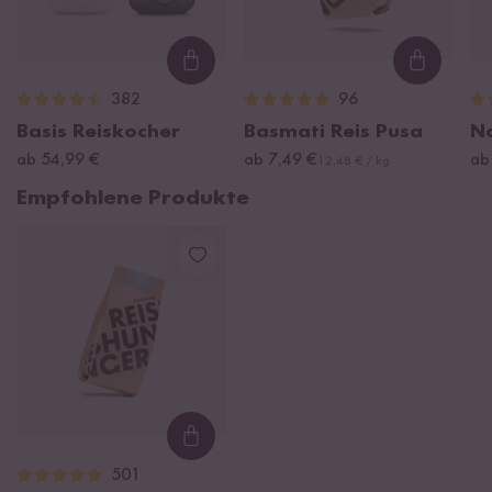
Loading...
Loading
382
96
Basis Reiskocher
Basmati Reis Pusa
N
ab 54,99 €
ab 7,49 €
ab
12,48 € / kg
Empfohlene Produkte
Loading...
501