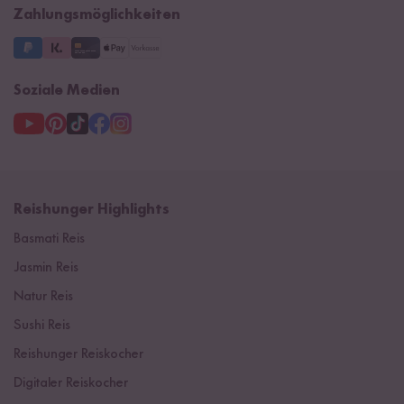
Zahlungsmöglichkeiten
3 Jahre Garantie
Soziale Medien
Reishunger Highlights
Basmati Reis
Jasmin Reis
Natur Reis
Sushi Reis
Reishunger Reiskocher
Digitaler Reiskocher