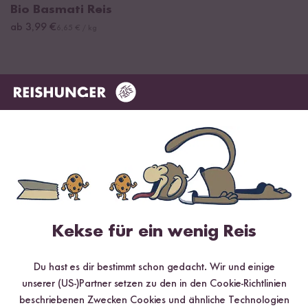
Bio Basmati Reis
ab 3,99 €
6,65 € / kg
Kekse für ein wenig Reis
Digitales Rezeptbuch per E-Mail
Du hast es dir bestimmt schon gedacht. Wir und einige
✔️ 25 leckere Rezepte aus unseren bunten Kochwelten
unserer (US-)Partner setzen zu den in den Cookie-Richtlinien
✔️ Von Sushi über Curry bis hin zu Desserts
beschriebenen Zwecken Cookies und ähnliche Technologien