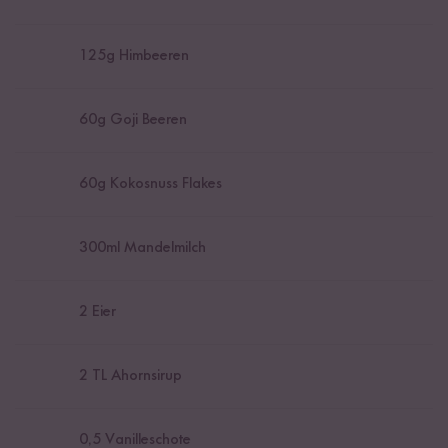
125
g Himbeeren
60
g Goji Beeren
60
g Kokosnuss Flakes
300
ml Mandelmilch
2
Eier
2
TL Ahornsirup
0,5
Vanilleschote