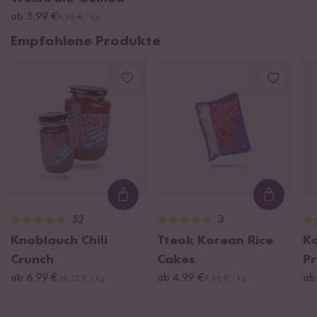
ab 5,99 €
9,98 € / kg
Empfohlene Produkte
Loading...
Loading
52
3
Knoblauch Chili
Tteok Korean Rice
K
Crunch
Cakes
Pr
ab 6,99 €
ab 4,99 €
ab
58,25 € / kg
9,98 € / kg