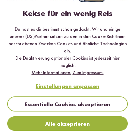
25 min
Kekse für ein wenig Reis
Quinoa mit Champignon Rahm
Du hast es dir bestimmt schon gedacht. Wir und einige
unserer (US-)Partner setzen zu den in den Cookie-Richtlinien
beschriebenen Zwecken Cookies und ähnliche Technologien
ein.
Die Deaktivierung optionaler Cookies ist jederzeit
hier
möglich.
Mehr Informationen.
Zum Impressum.
Einstellungen anpassen
Essentielle Cookies akzeptieren
Vegetarisch
Glutenfrei
25 min
Alle akzeptieren
Wintersalat mit Quinoa, Granatapfel,
Süßkartoffel und Orangen- Vinaigrette