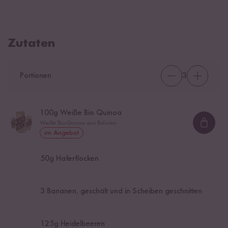
Zutaten
Portionen
3
100
g Weiße Bio Quinoa
Weiße Bio-Quinoa aus Bolivien
Loadi
im Angebot
50
g Haferflocken
3
Bananen, geschält und in Scheiben geschnitten
125
g Heidelbeeren