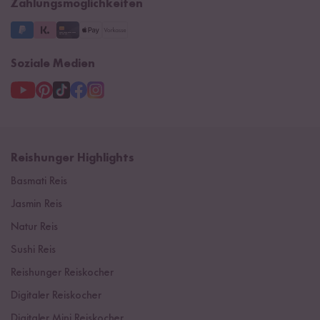
Zahlungsmöglichkeiten
3 Jahre Garantie
Soziale Medien
Reishunger Highlights
Basmati Reis
Jasmin Reis
Natur Reis
Sushi Reis
Reishunger Reiskocher
Digitaler Reiskocher
Digitaler Mini Reiskocher