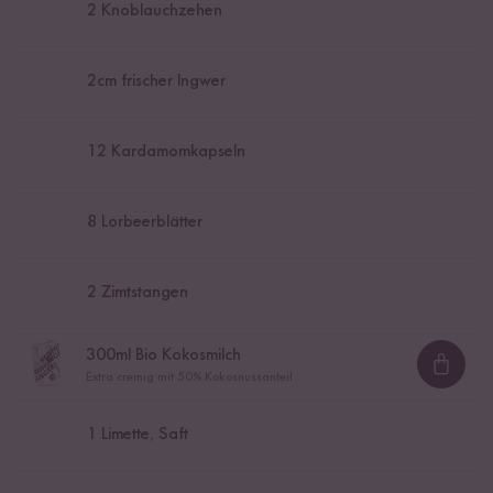
2
Knoblauchzehen
2
cm frischer Ingwer
12
Kardamomkapseln
8
Lorbeerblätter
2
Zimtstangen
300
ml Bio Kokosmilch
Loadi
Extra cremig mit 50% Kokosnussanteil
1
Limette, Saft