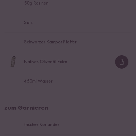
50
g Rosinen
Salz
Schwarzer Kampot Pfeffer
Natives Olivenöl Extra
Loadi
450
ml Wasser
zum Garnieren
frischer Koriander