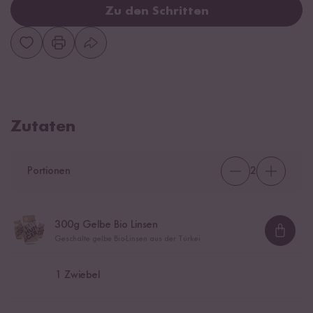
Zu den Schritten
Zutaten
Portionen
2
300
g Gelbe Bio Linsen
Loadi
Geschälte gelbe Bio-Linsen aus der Türkei
1
Zwiebel