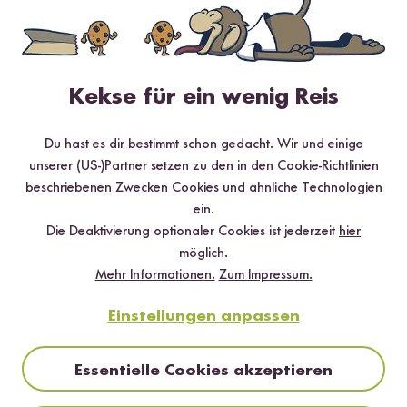
✔️ Inklusive Tipps & Tricks für die Zubereitung
Kekse für ein wenig Reis
Jetzt sichern
Du hast es dir bestimmt schon gedacht. Wir und einige
*Das Digitale Rezeptbuch wird dir nach vollständiger Anmeldung zum Newsletter
unserer (US-)Partner setzen zu den in den Cookie-Richtlinien
per E-Mail zugeschickt.
beschriebenen Zwecken Cookies und ähnliche Technologien
ein.
Mehr Rezepte mit Gelbe Bio Linsen
Die Deaktivierung optionaler Cookies ist jederzeit
hier
möglich.
Mehr Informationen.
Zum Impressum.
Einstellungen anpassen
Essentielle Cookies akzeptieren