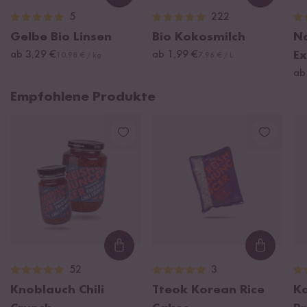
Loading...
Loading
5
222
Gelbe Bio Linsen
Bio Kokosmilch
Na
ab 3,29 €
ab 1,99 €
Ex
10,98 € / kg
7,96 € / L
ab
Empfohlene Produkte
Loading...
Loading
52
3
Knoblauch Chili
Tteok Korean Rice
K