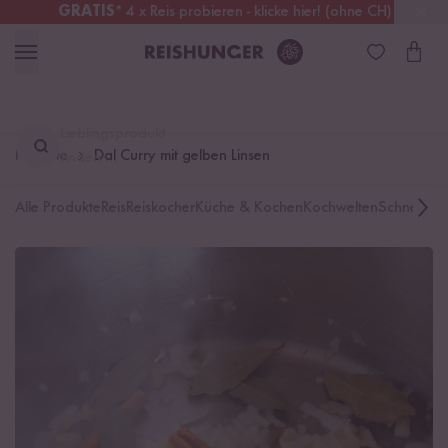
GRATIS
* 4 x Reis probieren - klicke hier! (ohne CH)
Deutschland
Kostenloser Versand
ab 49 €
Lieblingsprodukt
Rezepte
Dal Curry mit gelben Linsen
finden ...
Alle Produkte
Reis
Reiskocher
Küche & Kochen
Kochwelten
Schnelle K