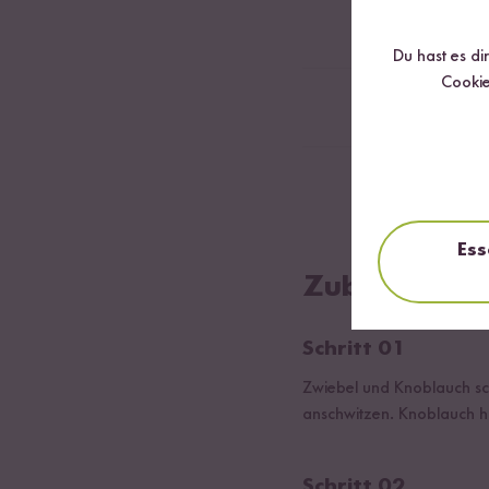
100
g Bio Artisc
Du hast es di
Cookie
Salz, Pfeffer
120
g Bio Vollko
Ess
Zubereitung
Schritt 01
Zwiebel und Knoblauch sch
anschwitzen. Knoblauch hi
Schritt 02