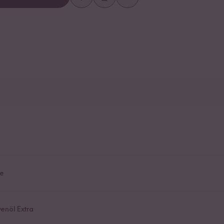
e
venöl Extra