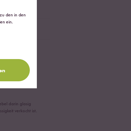
 zu den in den
en ein.
en
ebel darin glasig
gkeit verkocht ist.