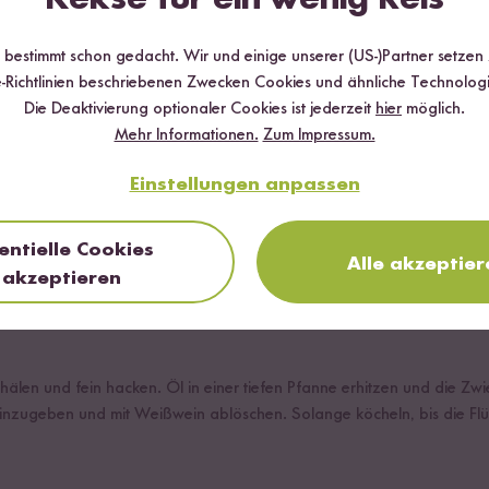
hocken gegrillt
r bestimmt schon gedacht. Wir und einige unserer (US-)Partner setzen
-Richtlinien beschriebenen Zwecken Cookies und ähnliche Technologi
Die Deaktivierung optionaler Cookies ist jederzeit
hier
möglich.
Mehr Informationen.
Zum Impressum.
Einstellungen anpassen
rn Spaghetti alla Chitarra
entielle Cookies
Alle akzeptier
akzeptieren
älen und fein hacken. Öl in einer tiefen Pfanne erhitzen und die Zwi
nzugeben und mit Weißwein ablöschen. Solange köcheln, bis die Flüssi