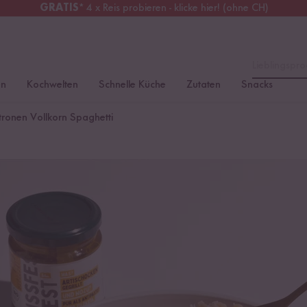
GRATIS
* 4 x Reis probieren - klicke hier! (ohne CH)
tschland
Kostenloser Versand
ab 49 €
Lieblingspro
en
Kochwelten
Schnelle Küche
Zutaten
Snacks
tronen Vollkorn Spaghetti