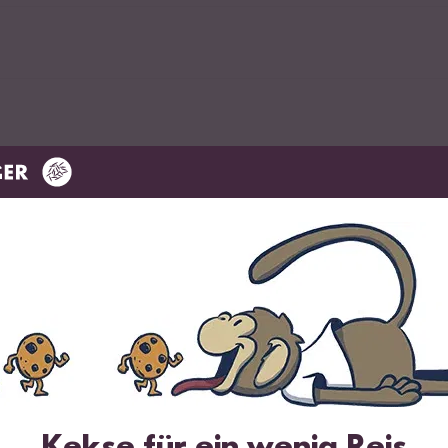
n Zitrone & Zitronenzeste
Kekse für ein wenig Reis