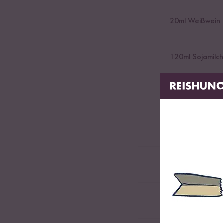
20
ml Weißwein
120
ml Sojamilch
20
g Parmesan
1
TL Kapern
Saft einer halbe
1
EL Oregano