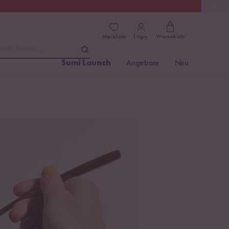
(4.81)
Trusted Shops
Merkliste
Login
Warenkorb
dukt finden ...
Sumi Launch
Angebote
Neu