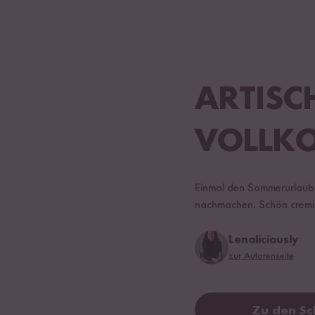
ARTISC
VOLLKO
Einmal den Sommerurlaub a
nachmachen. Schön cremig
Lenaliciously
zur Autorenseite
Zu den Sc