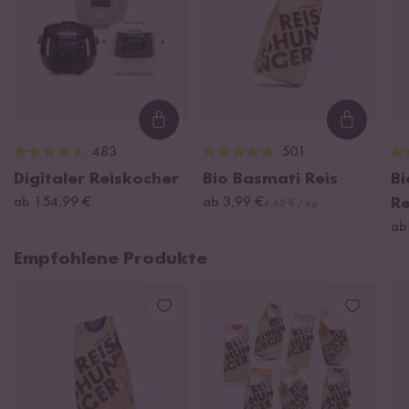
Loading...
Loading
483
501
Digitaler Reiskocher
Bio Basmati Reis
B
ab 154,99 €
ab 3,99 €
R
6,65 € / kg
ab
Empfohlene Produkte