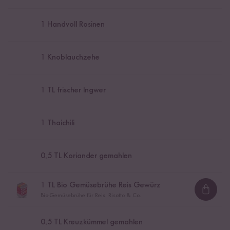
1
Handvoll Rosinen
1
Knoblauchzehe
1
TL frischer Ingwer
1
Thaichili
0,5
TL Koriander gemahlen
1
TL Bio Gemüsebrühe Reis Gewürz
Loadi
Bio-Gemüsebrühe für Reis, Risotto & Co.
0,5
TL Kreuzkümmel gemahlen