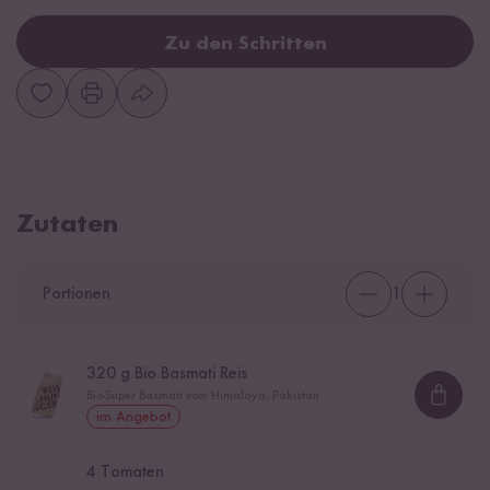
Zu den Schritten
Zutaten
Portionen
1
320
g Bio Basmati Reis
Bio-Super Basmati vom Himalaya, Pakistan
Loadi
im Angebot
4
Tomaten