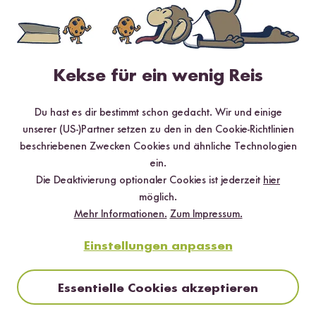
Digitales Rezeptbuch per E-Mail
✔️ 25 leckere Rezepte aus unseren bunten Kochwelten
Kekse für ein wenig Reis
✔️ Von Sushi über Curry bis hin zu Desserts
✔️ Inklusive Tipps & Tricks für die Zubereitung
Du hast es dir bestimmt schon gedacht. Wir und einige
unserer (US-)Partner setzen zu den in den Cookie-Richtlinien
beschriebenen Zwecken Cookies und ähnliche Technologien
ein.
Die Deaktivierung optionaler Cookies ist jederzeit
hier
Jetzt sichern
möglich.
Mehr Informationen.
Zum Impressum.
*Das Digitale Rezeptbuch wird dir nach vollständiger Anmeldung zum Newsletter
per E-Mail zugeschickt.
Einstellungen anpassen
Mehr Rezepte mit Bio Basmati Reis
Essentielle Cookies akzeptieren
TOP #12 LIEBLING