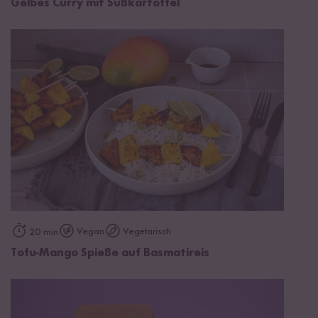
Gelbes Curry mit Süßkartoffel
Vegan
Vegetarisch
20 min
Tofu-Mango Spieße auf Basmatireis