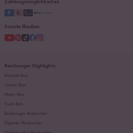
Zahlungsmöglichkeiten
3 Jahre Garantie
Soziale Medien
Reishunger Highlights
Basmati Reis
Jasmin Reis
Natur Reis
Sushi Reis
Reishunger Reiskocher
Digitaler Reiskocher
Digitaler Mini Reiskocher