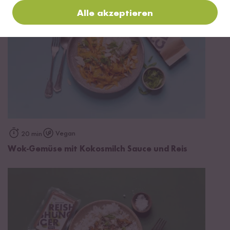
Alle akzeptieren
Vegan
20 min
Wok-Gemüse mit Kokosmilch Sauce und Reis