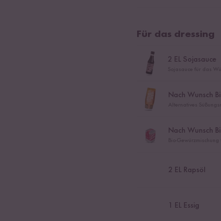
Für das dressing
2
EL Sojasauce
Sojasauce für das Wü
Nach Wunsch Bio
Alternatives Süßungsm
Nach Wunsch Bio
Bio-Gewürzmischung f
2
EL Rapsöl
1
EL Essig