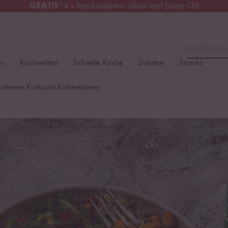
GRATIS
* 4 x Reis probieren - klicke hier! (ohne CH)
tschland
Kostenloser Versand
ab 49 €
Lieblingspro
en
Kochwelten
Schnelle Küche
Zutaten
Snacks
bratenen Kurkuma Kichererbsen