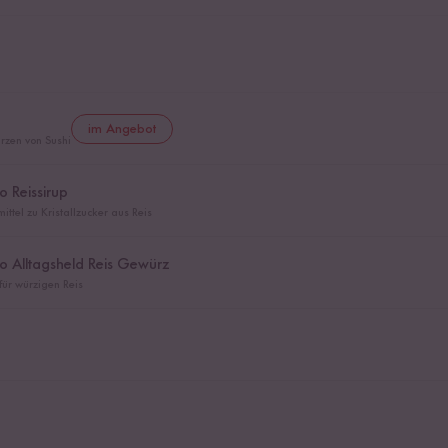
im Angebot
rzen von Sushi
 Reissirup
ittel zu Kristallzucker aus Reis
 Alltagsheld Reis Gewürz
ür würzigen Reis