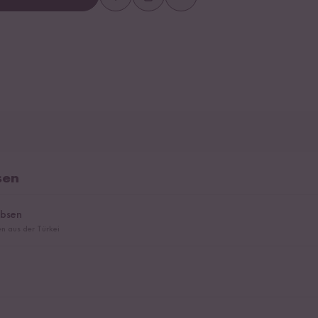
sen
rbsen
en aus der Türkei