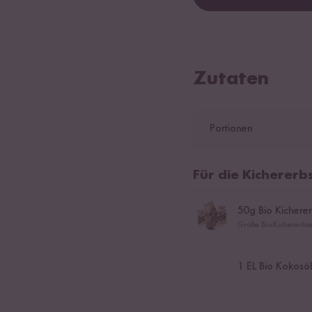
Zutaten
Portionen
Für die Kichererb
50
g Bio Kichere
Große Bio-Kichererbs
1
EL Bio Kokosöl