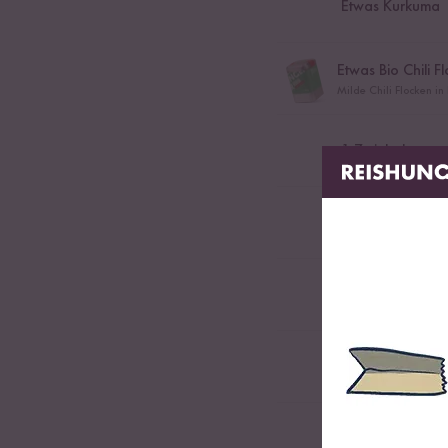
Etwas Kurkuma
Etwas Bio Chili F
Milde Chili Flocken in 
1
Zwiebel
1
TL Kreuzkümm
1
EL Senfsaat
1
EL Fenchelsam
0,5
TL Salz