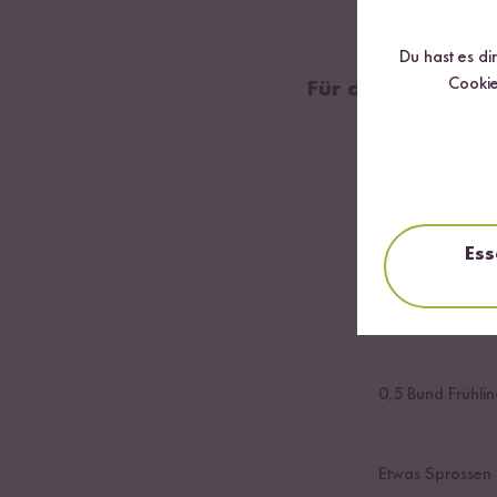
Du hast es di
Cookie
Für den rohkosts
100
g Rucola
6
Tomaten
Ess
0,5
Gurke
0,5
Bund Frühlin
Etwas Sprossen