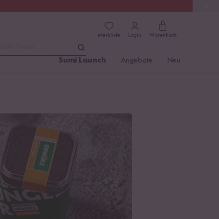
(4.81)
Trusted Shops
Merkliste
Login
Warenkorb
dukt finden ...
Sumi Launch
Angebote
Neu