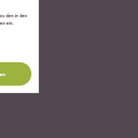
 zu den in den
en ein.
en