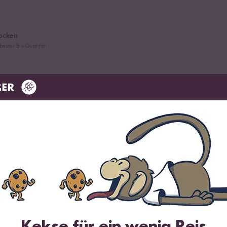
locken
bester Bio-Qualität
el
en
Kekse für ein wenig Reis