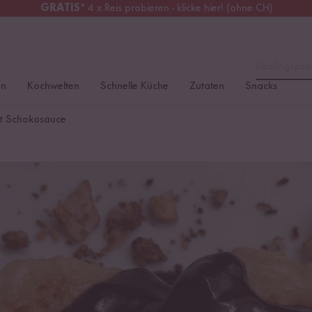
GRATIS
* 4 x Reis probieren - klicke hier! (ohne CH)
tschland
Kostenloser Versand
ab 49 €
Lieblingspro
en
Kochwelten
Schnelle Küche
Zutaten
Snacks
mit Schokosauce