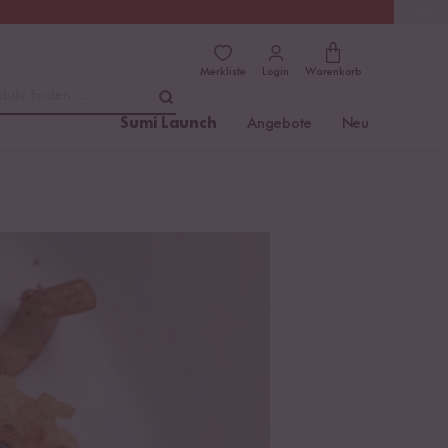
(4.81)
Trusted Shops
Merkliste
Login
Warenkorb
dukt finden ...
Sumi Launch
Angebote
Neu