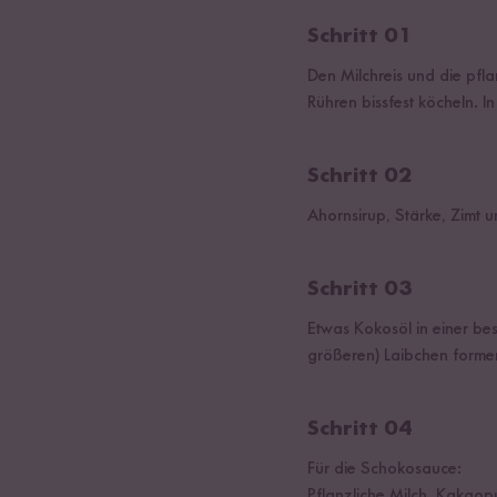
Schritt 01
Den Milchreis und die pfl
Rühren bissfest köcheln. I
Schritt 02
Ahornsirup, Stärke, Zimt 
Schritt 03
Etwas Kokosöl in einer be
größeren) Laibchen formen
Schritt 04
Für die Schokosauce:
Pflanzliche Milch, Kakaop