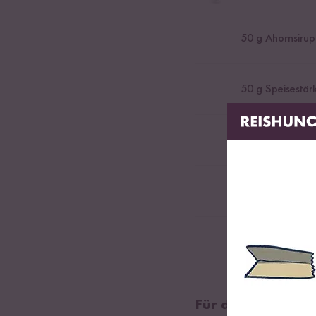
50
g Ahornsirup
50
g Speisestär
1
TL Ceylon Zim
1
Prise Salz
Bio Kokosöl
Für die Schokosa