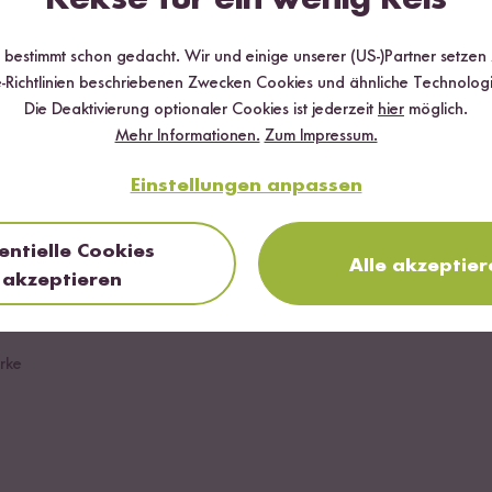
ink
im Angebot
r bestimmt schon gedacht. Wir und einige unserer (US-)Partner setzen
ve aus Bio-Reis
-Richtlinien beschriebenen Zwecken Cookies und ähnliche Technologi
Die Deaktivierung optionaler Cookies ist jederzeit
hier
möglich.
r
Mehr Informationen.
Zum Impressum.
Einstellungen anpassen
r
entielle Cookies
Alle akzeptier
akzeptieren
rke