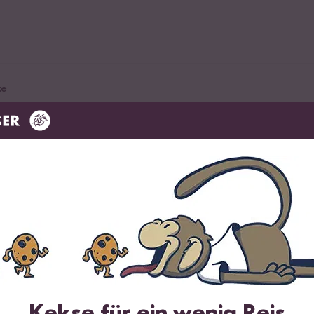
ke
t
uce
Kekse für ein wenig Reis