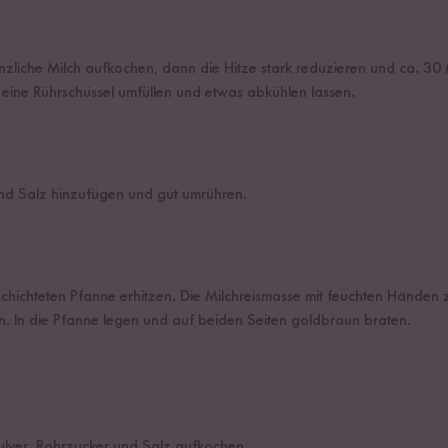
anzliche Milch aufkochen, dann die Hitze stark reduzieren und ca. 30
n eine Rührschüssel umfüllen und etwas abkühlen lassen.
und Salz hinzufügen und gut umrühren.
schichteten Pfanne erhitzen. Die Milchreismasse mit feuchten Händen 
. In die Pfanne legen und auf beiden Seiten goldbraun braten.
ulver, Rohrzucker und Salz aufkochen.