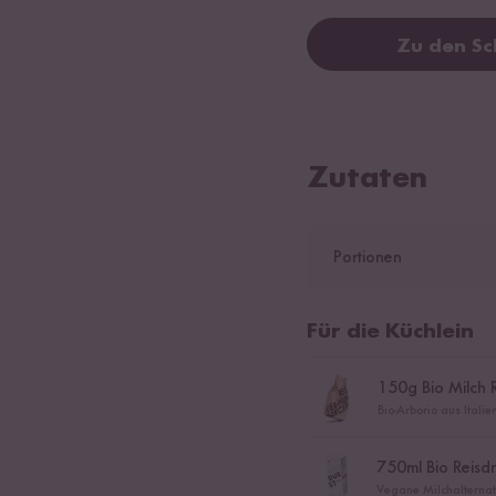
Zu den Sc
Zutaten
Portionen
Für die Küchlein
150
g Bio Milch 
Bio-Arborio aus Itali
750
ml Bio Reisdr
Vegane Milchalternati