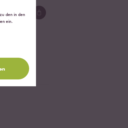
 zu den in den
Loading...
en ein.
en