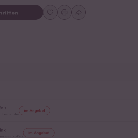
hritten
Reis
im Angebot
en, Lombardei
ink
im Angebot
ve aus Bio-Reis