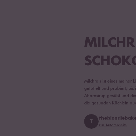
MILCHR
SCHOK
Milchreis ist eines meiner 
getüftelt und probiert, bi
Ahornsirup gesüßt und die
die gesunden Küchlein auch
theblondiebak
T
zur Autorenseite