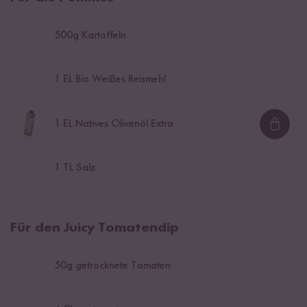
500
g Kartoffeln
1
EL Bio Weißes Reismehl
1
EL Natives Olivenöl Extra
Loadi
1
TL Salz
Für den Juicy Tomatendip
50
g getrocknete Tomaten