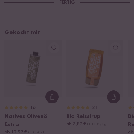
FERTIG
Gekocht mit
Loading...
Loading
16
21
Natives Olivenöl
Bio Reissirup
Bi
Extra
ab 3,89 €
R
11,11 € / kg
ab 12,99 €
ab
25,98 € / L