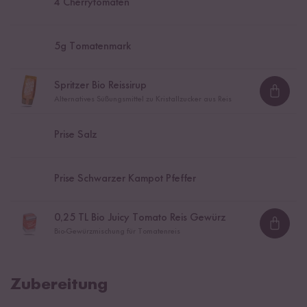
4
Cherrytomaten
5
g Tomatenmark
Spritzer Bio Reissirup
Loadi
Alternatives Süßungsmittel zu Kristallzucker aus Reis
Prise Salz
Prise Schwarzer Kampot Pfeffer
0,25
TL Bio Juicy Tomato Reis Gewürz
Loadi
Bio-Gewürzmischung für Tomatenreis
Zubereitung