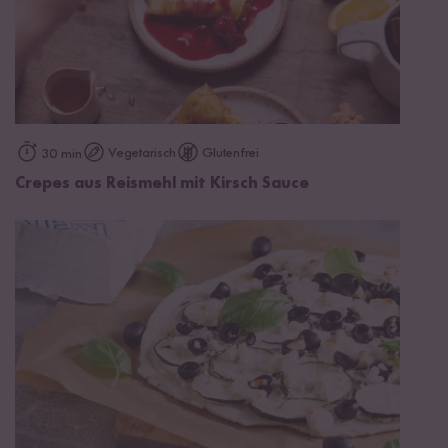
Vegetarisch
Glutenfrei
30 min
Crepes aus Reismehl mit Kirsch Sauce