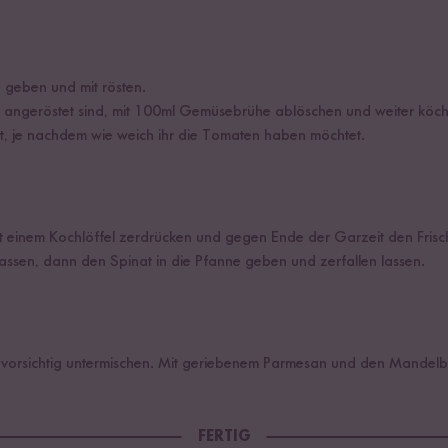
 geben und mit rösten.
 angeröstet sind, mit 100ml Gemüsebrühe ablöschen und weiter köchel
t, je nachdem wie weich ihr die Tomaten haben möchtet.
t einem Kochlöffel zerdrücken und gegen Ende der Garzeit den Frisc
assen, dann den Spinat in die Pfanne geben und zerfallen lassen.
vorsichtig untermischen. Mit geriebenem Parmesan und den Mandelblä
FERTIG