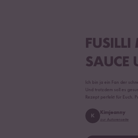
FUSILLI
SAUCE 
Ich bin ja ein Fan der sc
Und trotzdem soll es gesun
Rezept perfekt für Euch. Pr
Kimjeanny
K
zur Autorenseite