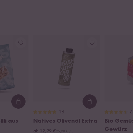
Loading...
Loading...
16
8
lli aus
Natives Olivenöl Extra
Bio Gemü
Gewürz
ab 12,99 €
25,98 € / L