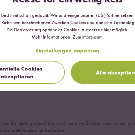
san
r bestimmt schon gedacht. Wir und einige unserer (US-)Partner setzen
-Richtlinien beschriebenen Zwecken Cookies und ähnliche Technologi
Die Deaktivierung optionaler Cookies ist jederzeit
hier
möglich.
Mehr Informationen.
Zum Impressum.
Einstellungen anpassen
entielle Cookies
Alle akzeptier
akzeptieren
livenöl in einer großen Pfanne erhitzen. Die Zwiebel klein hacken und
ie Mandelblättchen fettfrei rösten.