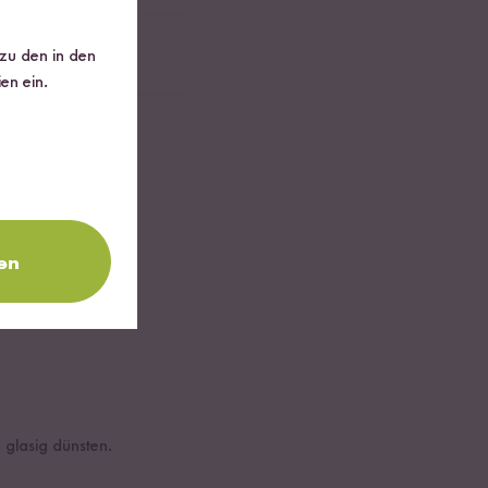
 zu den in den
en ein.
en
 glasig dünsten.