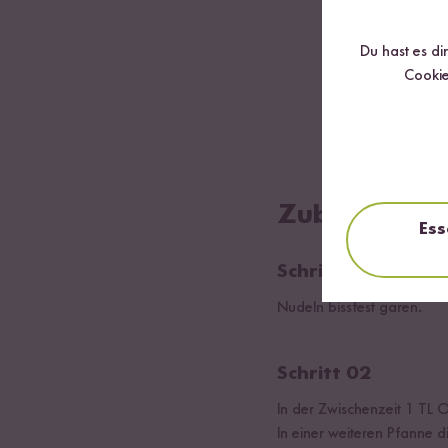
optional Parme
Du hast es di
Cookie
1
kleine Zwiebel
Zubereitung
Ess
Schritt 01
Nudeln bissfest garen.
Schritt 02
In der Zwischenzeit 1 TL O
In einer weiteren Pfanne d