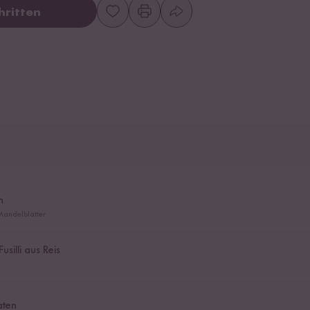
hritten
n
Mandelblätter
usilli aus Reis
aten