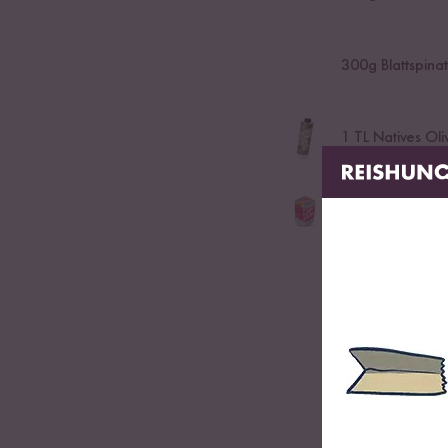
300
g Blattspinat
1
TL Natives Oli
100
ml Bio Gem
Bio-Gemüsebrühe für R
100
g Frischkäse
Salz
Schwarzer Kamp