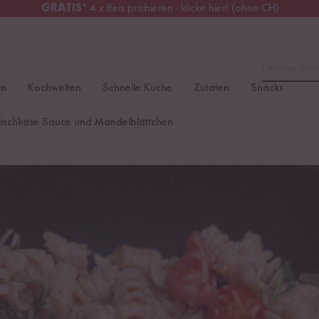
GRATIS
* 4 x Reis probieren - klicke hier! (ohne CH)
tschland
Kostenloser Versand
ab 49 €
Lieblingspro
en
Kochwelten
Schnelle Küche
Zutaten
Snacks
t-Frischkäse Sauce und Mandelblättchen