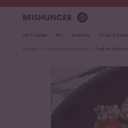
30 Tage
Rückgaberecht
Deu
Alle Produkte
Reis
Reiskocher
Küche & Koch
Rezepte
Italienische Reisrezepte
Fusilli mit Spina