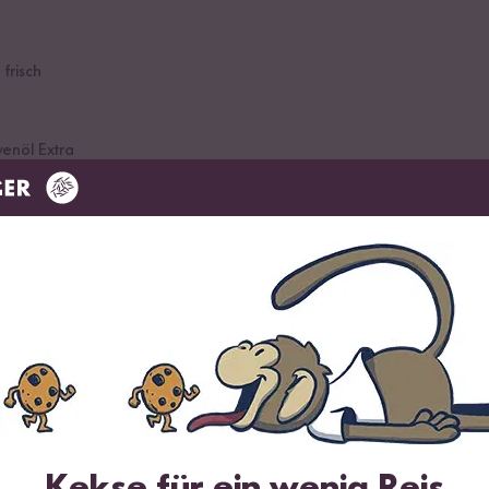
 frisch
venöl Extra
üsebrühe Reis Gewürz
eis, Risotto & Co.
ot Pfeffer
Kekse für ein wenig Reis