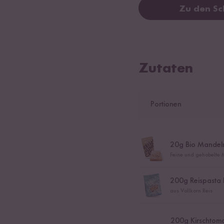
Zu den Sc
Zutaten
Portionen
20
g Bio Mandel
Feine und gehobelte 
200
g Reispasta F
aus Vollkorn Reis
200
g Kirschtom