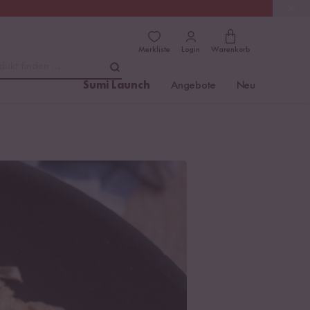
(4.81)
Trusted Shops
Merkliste
Login
Warenkorb
dukt finden ...
Sumi Launch
Angebote
Neu