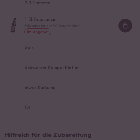
2
-
3
Tomaten
1
EL Sojasauce
Sojasauce für das Würzen von Sushi
Loadi
im Angebot
Salz
Schwarzer Kampot Pfeffer
etwas Kurkuma
Öl
Hilfreich für die Zubereitung