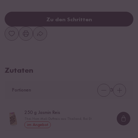
Zu den Schritten
Zutaten
Portionen
3
250
g Jasmin Reis
Thai Hom Mali Duftreis aus Thailand, Roi Et
Loadi
im Angebot