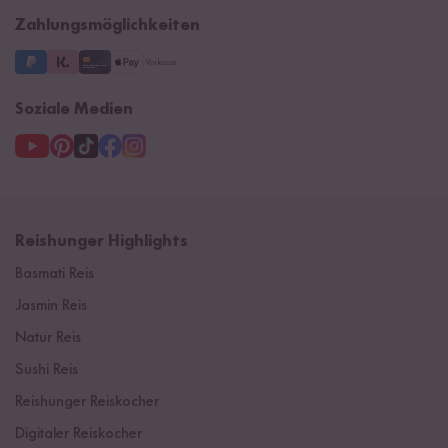
Supermarkt
NEU
Zahlungsmöglichkeiten
3 Jahre Garantie
Soziale Medien
Reishunger Highlights
Basmati Reis
Jasmin Reis
Natur Reis
Sushi Reis
Reishunger Reiskocher
Digitaler Reiskocher