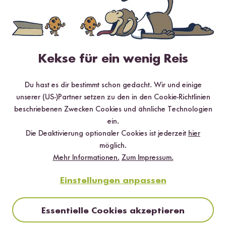
Kekse für ein wenig Reis
Du hast es dir bestimmt schon gedacht. Wir und einige
unserer (US-)Partner setzen zu den in den Cookie-Richtlinien
beschriebenen Zwecken Cookies und ähnliche Technologien
ein.
Digitales Rezeptbuch per E-Mail
Die Deaktivierung optionaler Cookies ist jederzeit
hier
✔️ 25 leckere Rezepte aus unseren bunten Kochwelten
möglich.
✔️ Von Sushi über Curry bis hin zu Desserts
Mehr Informationen.
Zum Impressum.
✔️ Inklusive Tipps & Tricks für die Zubereitung
Einstellungen anpassen
Essentielle Cookies akzeptieren