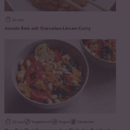
20 min
Jasmin Reis mit Garnelen-Linsen-Curry
Vegetarisch
Vegan
Glutenfrei
30 min