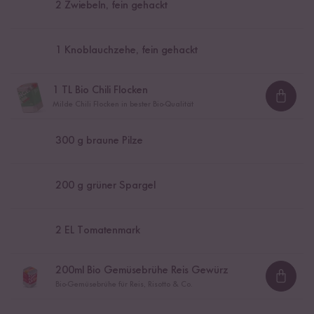
2
Zwiebeln, fein gehackt
1
Knoblauchzehe, fein gehackt
1
TL Bio Chili Flocken
Loadi
Milde Chili Flocken in bester Bio-Qualität
300
g braune Pilze
200
g grüner Spargel
2
EL Tomatenmark
200
ml Bio Gemüsebrühe Reis Gewürz
Loadi
Bio-Gemüsebrühe für Reis, Risotto & Co.