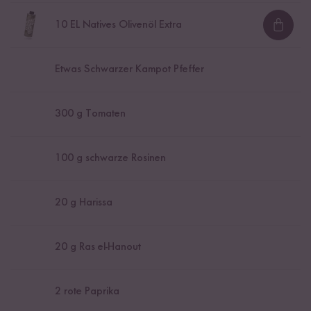
10
EL Natives Olivenöl Extra
Loadi
Etwas Schwarzer Kampot Pfeffer
300
g Tomaten
100
g schwarze Rosinen
20
g Harissa
20
g Ras el-Hanout
2
rote Paprika