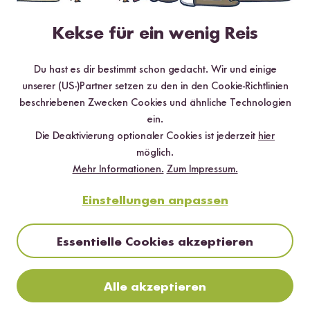
Jetzt sichern
Kekse für ein wenig Reis
*Das Digitale Rezeptbuch wird dir nach vollständiger Anmeldung zum Newsletter
per E-Mail zugeschickt.
Du hast es dir bestimmt schon gedacht. Wir und einige
unserer (US-)Partner setzen zu den in den Cookie-Richtlinien
beschriebenen Zwecken Cookies und ähnliche Technologien
Mehr Rezepte mit Grober Bio Bulgur
ein.
Die Deaktivierung optionaler Cookies ist jederzeit
hier
möglich.
Mehr Informationen.
Zum Impressum.
Einstellungen anpassen
Essentielle Cookies akzeptieren
Alle akzeptieren