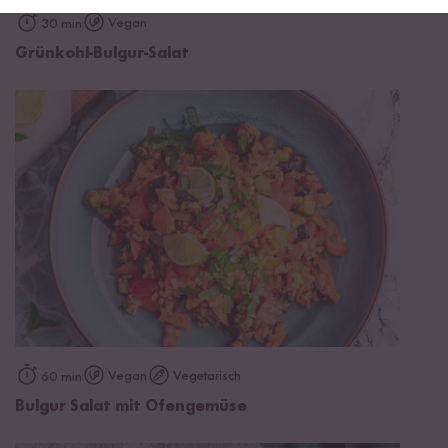
Vegan
30 min
Grünkohl-Bulgur-Salat
Vegan
Vegetarisch
60 min
Bulgur Salat mit Ofengemüse