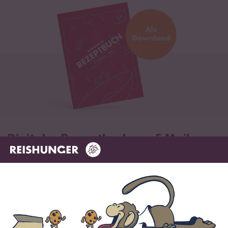
Digitales Rezeptbuch per E-Mail
✔️ 25 leckere Rezepte aus unseren bunten Kochwelten
✔️ Von Sushi über Curry bis hin zu Desserts
✔️ Inklusive Tipps & Tricks für die Zubereitung