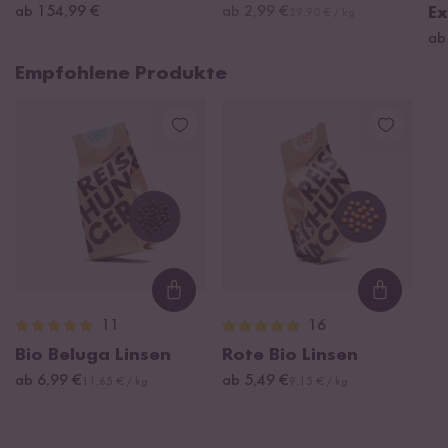
ab 154,99 €
ab 2,99 €
Ex
29,90 € / kg
ab
Empfohlene Produkte
Loading...
Loading
11
16
Bio Beluga Linsen
Rote Bio Linsen
ab 6,99 €
ab 5,49 €
11,65 € / kg
9,15 € / kg