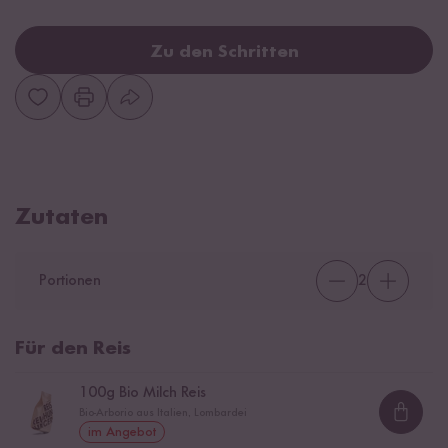
Zu den Schritten
Zutaten
Portionen
2
Für den Reis
100
g Bio Milch Reis
Bio-Arborio aus Italien, Lombardei
Loadi
im Angebot