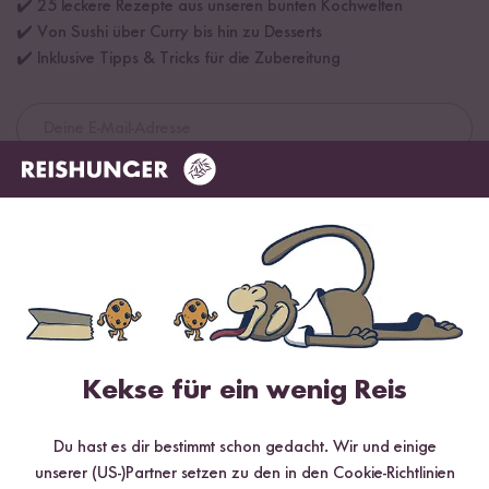
✔️ 25 leckere Rezepte aus unseren bunten Kochwelten
✔️ Von Sushi über Curry bis hin zu Desserts
✔️ Inklusive Tipps & Tricks für die Zubereitung
Jetzt sichern
*Das Digitale Rezeptbuch wird dir nach vollständiger Anmeldung zum Newsletter
per E-Mail zugeschickt.
Mehr Rezepte mit Bio Milch Reis
Kekse für ein wenig Reis
Du hast es dir bestimmt schon gedacht. Wir und einige
unserer (US-)Partner setzen zu den in den Cookie-Richtlinien