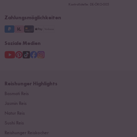
Presse
Kontrollstelle: DE-ÖKO-005
Impressum
Supermarkt
NEU
Zahlungsmöglichkeiten
3 Jahre Garantie
Soziale Medien
Reishunger Highlights
Basmati Reis
Jasmin Reis
Natur Reis
Sushi Reis
Reishunger Reiskocher