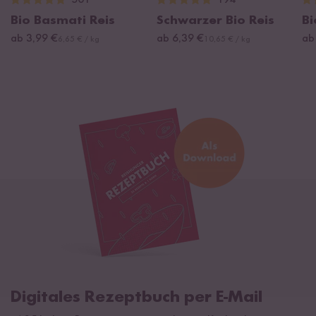
501
194
Bio Basmati Reis
Schwarzer Bio Reis
Bi
ab 3,99 €
ab 6,39 €
ab
6,65 € / kg
10,65 € / kg
Digitales Rezeptbuch per E-Mail