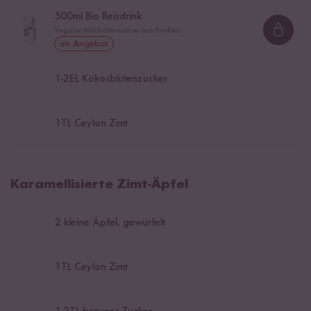
500
ml Bio Reisdrink
Vegane Milchalternative aus Bio-Reis
Loadi
im Angebot
1
-
2
EL Kokosblütenzucker
1
TL Ceylon Zimt
Karamellisierte Zimt-Äpfel
2
kleine Äpfel, gewürfelt
1
TL Ceylon Zimt