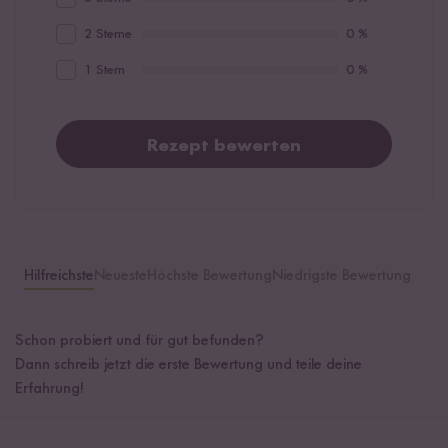
2 Sterne
0 %
1 Stern
0 %
Rezept bewerten
Hilfreichste
Neueste
Höchste Bewertung
Niedrigste Bewertung
Schon probiert und für gut befunden?
Dann schreib jetzt die erste Bewertung und teile deine
Erfahrung!