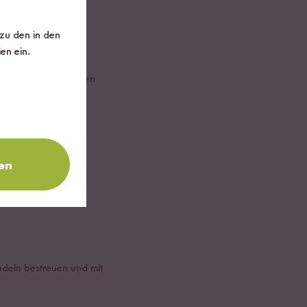
 zu den in den
en ein.
 Salz zugeben und den
en
 dann den restlichen
ndeln bestreuen und mit