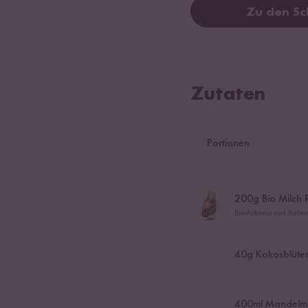
Zu den Sc
Zutaten
Portionen
200
g Bio Milch 
Bio-Arborio aus Itali
40
g Kokosblüte
400
ml Mandelmi