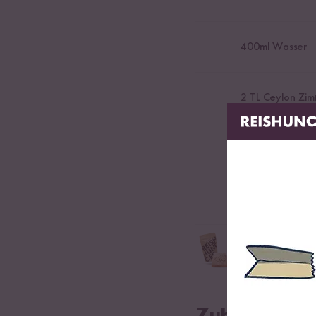
400
ml Wasser
2
TL Ceylon Zim
1
Prise Salz
2
Äpfel
4
EL Bio Mandel
Feine und gehobelte 