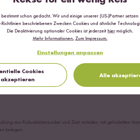
r bestimmt schon gedacht. Wir und einige unserer (US-)Partner setzen
-Richtlinien beschriebenen Zwecken Cookies und ähnliche Technologi
pf geben und mit Wasser aufkochen.
Die Deaktivierung optionaler Cookies ist jederzeit
hier
möglich.
verkocht ist, Mandelmilch, Kokosblütenzucker, Zimt und eine Prise
Mehr Informationen.
Zum Impressum.
is das die komplette Flüssigkeit aufgesogen ist.
Einstellungen anpassen
entielle Cookies
Alle akzeptier
n und in dünne Scheiben schneiden.
akzeptieren
lchreis in eine Auflaufform füllen, die Apfelscheiben darauf legen und
schung aus Kokosblütenzucker und Zimt verteilen, mit gehobelten Ma
ben belegen.