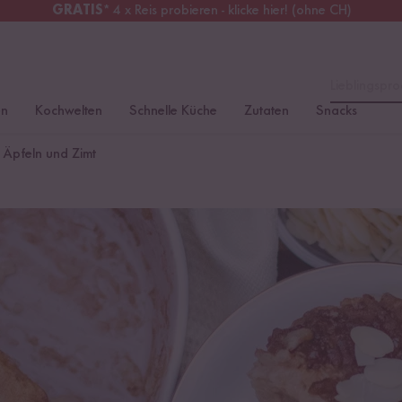
GRATIS
* 4 x Reis probieren - klicke hier! (ohne CH)
tschland
Kostenloser Versand
ab 49 €
Lieblingspro
en
Kochwelten
Schnelle Küche
Zutaten
Snacks
t Äpfeln und Zimt