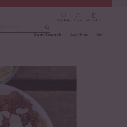
(4.81)
Trusted Shops
Merkliste
Login
Warenkorb
dukt finden ...
Sumi Launch
Angebote
Neu