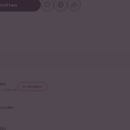
hritten
Reis
im Angebot
en, Lombardei
nzucker
lch