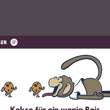
t
n
Mandelblätter
Kekse für ein wenig Reis