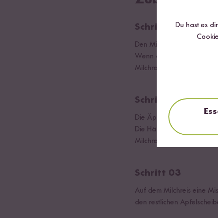
Zubereitung
Du hast es di
Schritt 01
Cookie
Den Milchreis in einen To
Wenn das Wasser komplett 
Milchreis köcheln lassen, b
Schritt 02
Ess
Die Äpfel schälen, viertel
Die Hälfte des fertigen Mi
Milchreis darauf verteilen.
Schritt 03
Auf dem Milchreis eine Mi
den restlichen Apfelschei