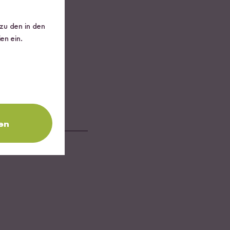
 zu den in den
en ein.
 und dem Dressing
en