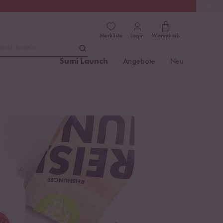
(4.81)
Trusted Shops
Merkliste
Login
Warenkorb
dukt finden ...
Sumi Launch
Angebote
Neu