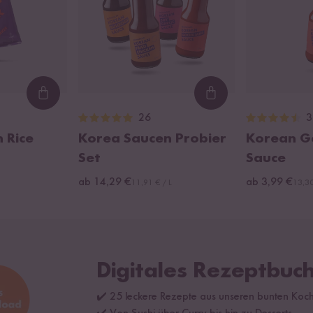
Loading...
Loading...
26
3
 Rice
Korea Saucen Probier
Korean G
Set
Sauce
ab 14,29 €
ab 3,99 €
11,91 € / L
13,30
Digitales Rezeptbuch
✔️ 25 leckere Rezepte aus unseren bunten Koc