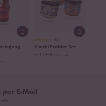
Loading...
Loading...
44
ochujang
Kimchi Probier Set
ab 13,99 €
27,43 € / kg
 € / L
 per E-Mail
hwelten