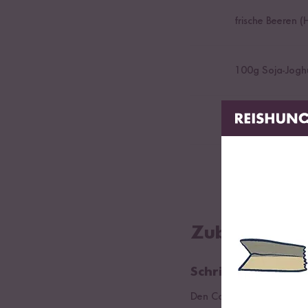
frische Beeren 
100
g Soja-Jogh
0,5
Zitrone (Saft
Gewürze (Salz, P
Zubereitung
Schritt 01
Den Couscous nach Packun