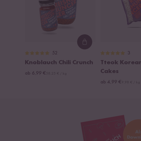
Loading...
52
3
Knoblauch Chili Crunch
Tteok Korean
Cakes
ab 6,99 €
58,25 € / kg
ab 4,99 €
9,98 € / kg