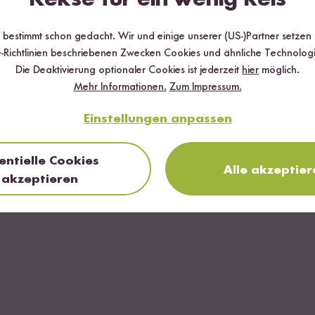
Salat und das Gemüse waschen und schneiden.
r bestimmt schon gedacht. Wir und einige unserer (US-)Partner setzen
-Richtlinien beschriebenen Zwecken Cookies und ähnliche Technologi
Die Deaktivierung optionaler Cookies ist jederzeit
hier
möglich.
hurt mit dem Zitronensaft mischen und mit Gewürzen abschmecken.
Mehr Informationen.
Zum Impressum.
t dem geschnittenem Gemüse, den Kichererbsen, den frischen Beeren
Einstellungen anpassen
entielle Cookies
Alle akzeptier
akzeptieren
FERTIG