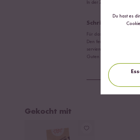
In der Zwischenzeit den 
Du hast es di
Schritt 02
Cookie
Für das Dressing den Jog
Den fertigen Couscous mi
servieren.
Guten Appetit!
Ess
Gekocht mit