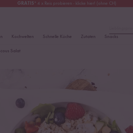
GRATIS
* 4 x Reis probieren - klicke hier! (ohne CH)
tschland
Kostenloser Versand
ab 49 €
Lieblingspro
en
Kochwelten
Schnelle Küche
Zutaten
Snacks
scous Salat