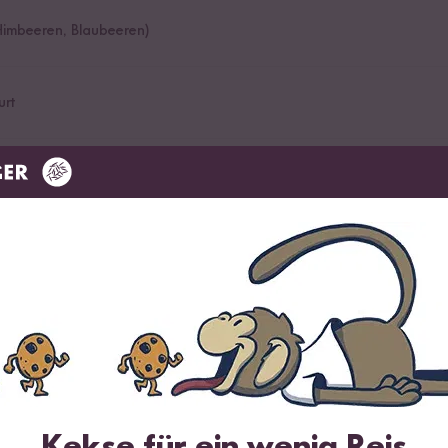
(Himbeeren, Blaubeeren)
urt
)
feffer, Kräuter, Ras el Hanout)
gsanleitung zubereiten.
Kekse für ein wenig Reis