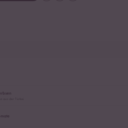
erbsen
en aus der Türkei
omate