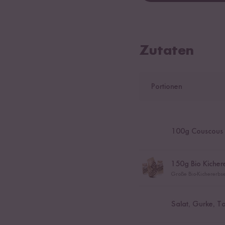
Zutaten
Portionen
100
g Couscous
150
g Bio Kicher
Große Bio-Kichererbs
Salat, Gurke, T