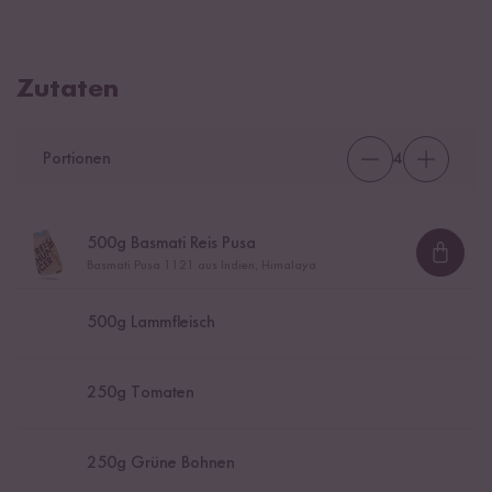
Zutaten
Portionen
4
500
g Basmati Reis Pusa
Loadi
Basmati Pusa 1121 aus Indien, Himalaya
500
g Lammfleisch
250
g Tomaten
250
g Grüne Bohnen