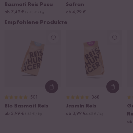
Basmati Reis Pusa
Safran
ab 7,49 €
ab 4,99 €
12,48 € / kg
Empfohlene Produkte
Loading...
Loading
501
368
Bio Basmati Reis
Jasmin Reis
G
ab 3,99 €
ab 3,99 €
Re
6,65 € / kg
6,65 € / kg
ab