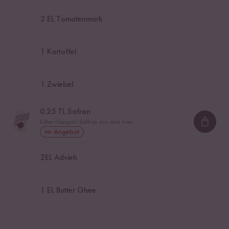
2
EL Tomatenmark
1
Kartoffel
1
Zwiebel
0,25
TL Safran
Edler »Sargol« Saffron aus dem Iran
Loadi
im Angebot
2
EL Advieh
1
EL Butter Ghee