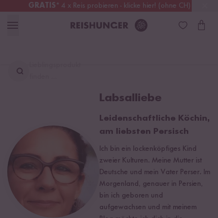
GRATIS
* 4 x Reis probieren - klicke hier! (ohne CH)
Deutschland
Kostenloser Versand
ab 49 €
Lieblingsprodukt
finden ...
Labsalliebe
Leidenschaftliche Köchin,
am liebsten Persisch
Ich bin ein lockenköpfiges Kind
zweier Kulturen. Meine Mutter ist
Deutsche und mein Vater Perser. Im
Morgenland, genauer in Persien,
bin ich geboren und
aufgewachsen und mit meinem