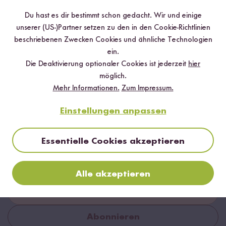
Du hast es dir bestimmt schon gedacht. Wir und einige
unserer (US-)Partner setzen zu den in den Cookie-Richtlinien
beschriebenen Zwecken Cookies und ähnliche Technologien
ein.
Die Deaktivierung optionaler Cookies ist jederzeit
hier
möglich.
Mehr Informationen.
Zum Impressum.
Einstellungen anpassen
Jetzt zum Newsletter anmelden
Essentielle Cookies akzeptieren
Sichere dir bis zu
15 % Willkommensrabatt*
auf deine
erste Bestellung. Hierbei gilt: Je voller dein Warenkorb, desto
höher dein Rabatt.
Alle akzeptieren
Abonnieren