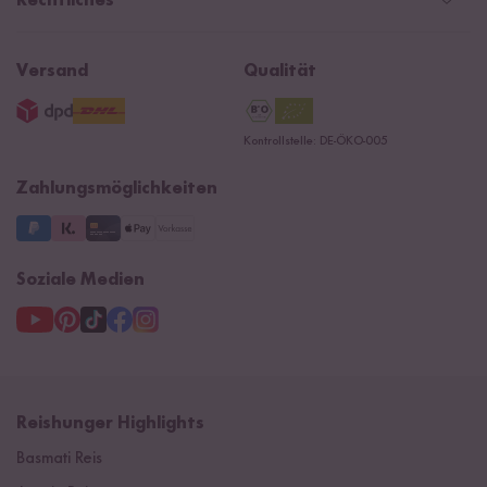
Rechtliches
Kontaktformular
Affiliate
Rezepte
Ersatzteile
Widerrufsrecht
B2B
Navacopah
Versand
Qualität
AGB
Jobs
15 Jahre Reishunger
Datenschutzerklärung
Presse
Kontrollstelle: DE-ÖKO-005
Impressum
Supermarkt
NEU
Zahlungsmöglichkeiten
3 Jahre Garantie
Soziale Medien
Reishunger Highlights
Basmati Reis