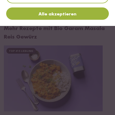
*Das Digitale Rezeptbuch wird dir nach vollständiger Anmeldung zum Newsletter
Alle akzeptieren
per E-Mail zugeschickt.
Mehr Rezepte mit Bio Garam Masala
Reis Gewürz
TOP #15 LIEBLING