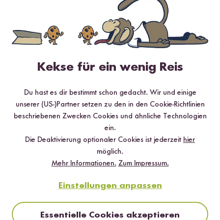
Kekse für ein wenig Reis
Du hast es dir bestimmt schon gedacht. Wir und einige
unserer (US-)Partner setzen zu den in den Cookie-Richtlinien
Digitales Rezeptbuch per E-Mail
beschriebenen Zwecken Cookies und ähnliche Technologien
ein.
✔️ 25 leckere Rezepte aus unseren bunten Kochwelten
Die Deaktivierung optionaler Cookies ist jederzeit
hier
✔️ Von Sushi über Curry bis hin zu Desserts
möglich.
✔️ Inklusive Tipps & Tricks für die Zubereitung
Mehr Informationen.
Zum Impressum.
Einstellungen anpassen
Essentielle Cookies akzeptieren
Jetzt sichern