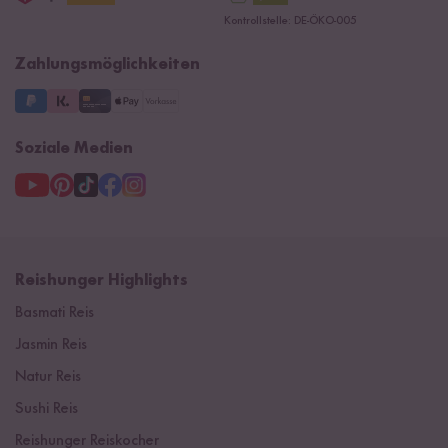
Datenschutzerklärung
Presse
Kontrollstelle: DE-ÖKO-005
Impressum
Supermarkt
NEU
Zahlungsmöglichkeiten
3 Jahre Garantie
Soziale Medien
Reishunger Highlights
Basmati Reis
Jasmin Reis
Natur Reis
Sushi Reis
Reishunger Reiskocher