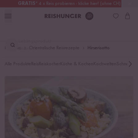
GRATIS
* 4 x Reis probieren - klicke hier! (ohne CH)
Deutschland
Kostenloser Versand
ab 49 €
Lieblingsprodukt
Rezepte
Orientalische Reisrezepte
Hirserisotto
finden ...
Alle Produkte
Reis
Reiskocher
Küche & Kochen
Kochwelten
Schnelle K