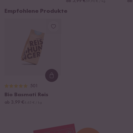
ab 5,99 €
ab
59,90 € / kg
Empfohlene Produkte
Loading...
501
Bio Basmati Reis
ab 3,99 €
6,65 € / kg