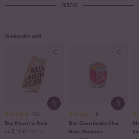
FERTIG
Gekocht mit
Loading...
Loading
103
8
Bio Risotto Reis
Bio Gemüsebrühe
Na
ab 5,19 €
Reis Gewürz
Ex
8,65 € / kg