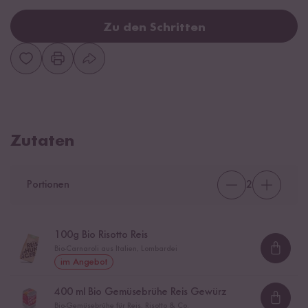
Zu den Schritten
Zutaten
Portionen
2
100
g Bio Risotto Reis
Bio-Carnaroli aus Italien, Lombardei
Loadi
im Angebot
400
ml Bio Gemüsebrühe Reis Gewürz
Loadi
Bio-Gemüsebrühe für Reis, Risotto & Co.