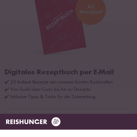
Digitales Rezeptbuch per E-Mail
✔️ 25 leckere Rezepte aus unseren bunten Kochwelten
✔️ Von Sushi über Curry bis hin zu Desserts
✔️ Inklusive Tipps & Tricks für die Zubereitung
Jetzt sichern