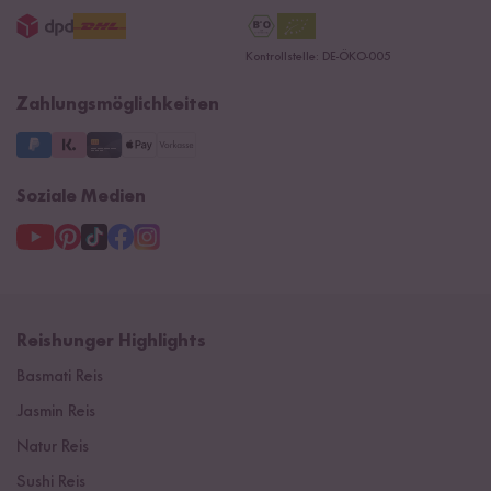
AGB
Jobs
15 Jahre Reishunger
Datenschutzerklärung
Presse
Kontrollstelle: DE-ÖKO-005
Impressum
Supermarkt
NEU
Zahlungsmöglichkeiten
3 Jahre Garantie
Soziale Medien
Reishunger Highlights
Basmati Reis
Jasmin Reis
Natur Reis
Sushi Reis