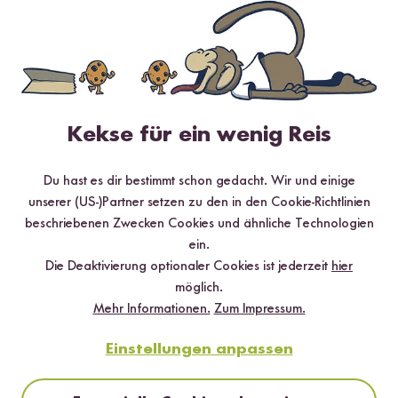
*Das Digitale Rezeptbuch wird dir nach vollständiger Anmeldung zum Newsletter
per E-Mail zugeschickt.
Mehr Rezepte mit Bio Risotto Reis
Kekse für ein wenig Reis
Du hast es dir bestimmt schon gedacht. Wir und einige
unserer (US-)Partner setzen zu den in den Cookie-Richtlinien
beschriebenen Zwecken Cookies und ähnliche Technologien
ein.
Die Deaktivierung optionaler Cookies ist jederzeit
hier
möglich.
Mehr Informationen.
Zum Impressum.
Einstellungen anpassen
Vegetarisch
25 min