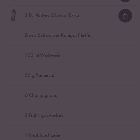
2
EL Natives Olivenöl Extra
Loadi
Etwas Schwarzer Kampot Pfeffer
100
ml Weißwein
50
g Parmesan
6
Champignons
2
Frühlingszwiebeln
1
Knoblauchzehe