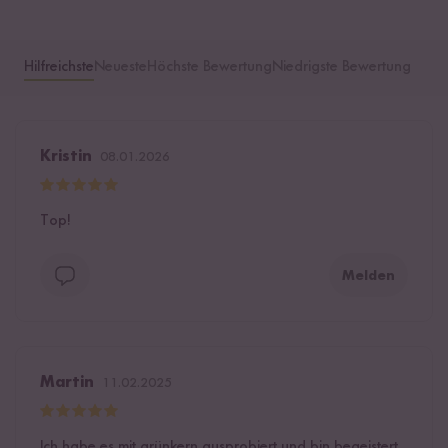
Hilfreichste
Neueste
Höchste Bewertung
Niedrigste Bewertung
Kristin
08.01.2026
Top!
Melden
Martin
11.02.2025
Ich habe es mit grünkern ausprobiert und bin begeistert