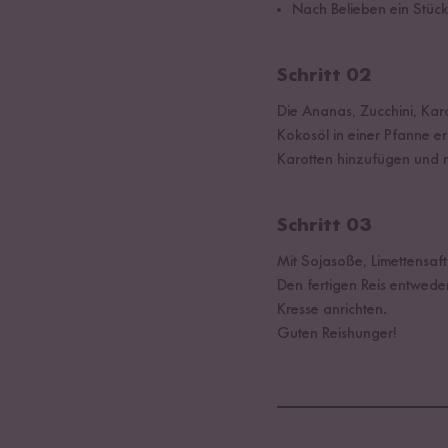
Nach Belieben ein Stück
Schritt 02
Die Ananas, Zucchini, Karo
Kokosöl in einer Pfanne e
Karotten hinzufügen und m
Schritt 03
Mit Sojasoße, Limettensaf
Den fertigen Reis entweder
Kresse anrichten.
Guten Reishunger!