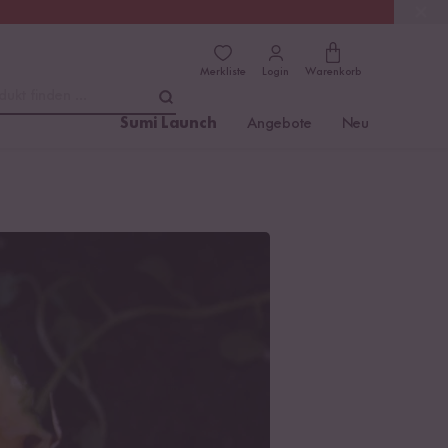
(4.81)
Trusted Shops
Merkliste
Login
Warenkorb
dukt finden ...
Sumi Launch
Angebote
Neu