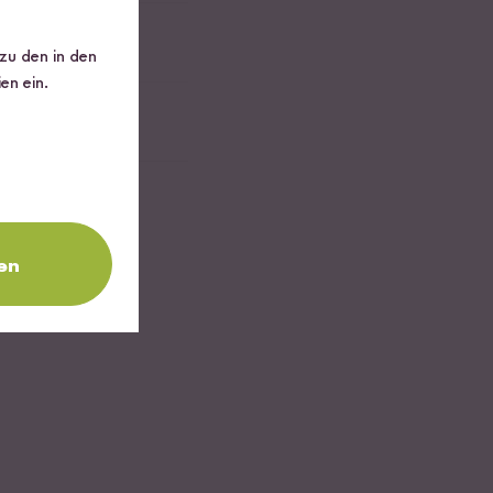
 zu den in den
en ein.
en