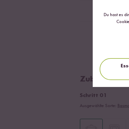
0,5
TL Salz
Du hast es di
Cookie
Erdnüssen
Kresse
Ess
Zubereitung
Schritt 01
Ausgewählte Sorte:
Basmat