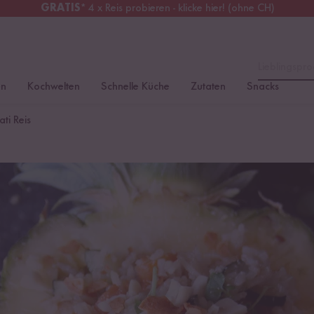
GRATIS
* 4 x Reis probieren - klicke hier! (ohne CH)
tschland
Kostenloser Versand
ab 49 €
Lieblingspro
en
Kochwelten
Schnelle Küche
Zutaten
Snacks
ti Reis