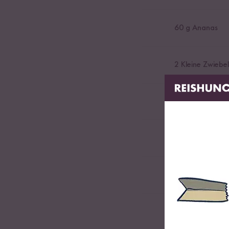
60
g Ananas
2
Kleine Zwiebe
2
Karotten
1
Knoblauchzeh
1
Zucchini
Saft einer halbe