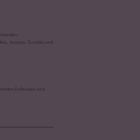
chneiden.
Reis, Ananas, Zucchini und
einerten Erdnüssen und