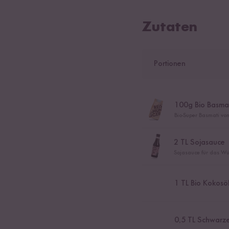
Zutaten
Portionen
100
g Bio Basmat
Bio-Super Basmati vo
2
TL Sojasauce
Sojasauce für das Wü
1
TL Bio Kokosö
0,5
TL Schwarze