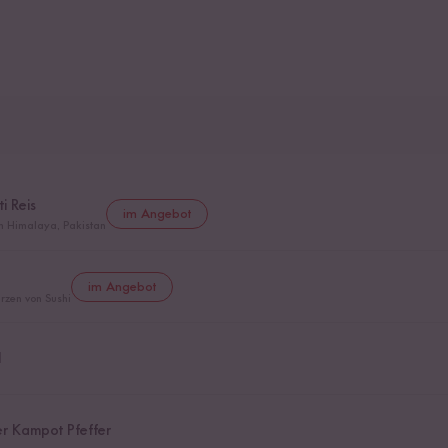
i Reis
im Angebot
m Himalaya, Pakistan
im Angebot
rzen von Sushi
l
r Kampot Pfeffer