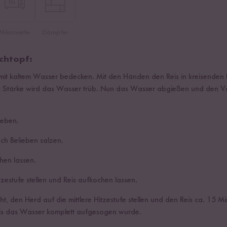
Mikrowelle
Dämpfer
chtopf:
 mit kaltem Wasser bedecken. Mit den Händen den Reis in kreisend
e Stärke wird das Wasser trüb. Nun das Wasser abgießen und den V
geben.
h Belieben salzen.
hen lassen.
zestufe stellen und Reis aufkochen lassen.
, den Herd auf die mittlere Hitzestufe stellen und den Reis ca. 15 M
bis das Wasser komplett aufgesogen wurde.