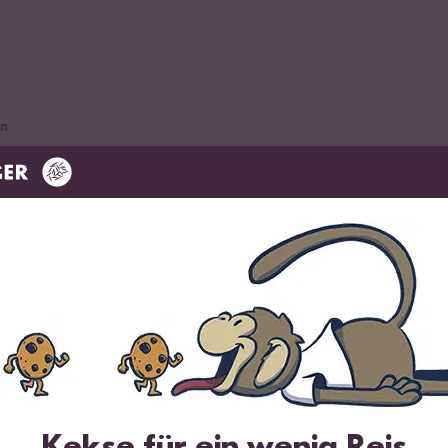
ln
e
n Limette
Kekse für ein wenig Reis