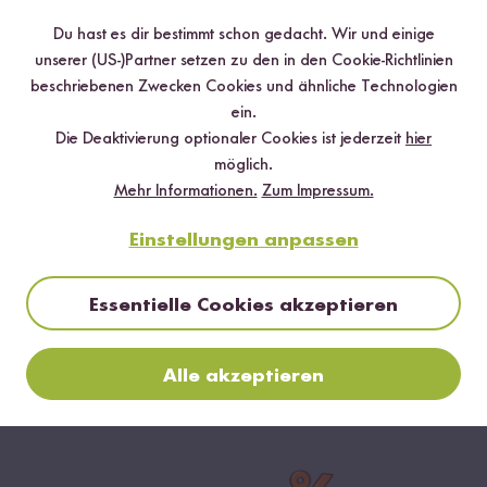
GRÜNEN LINSEN
Du hast es dir bestimmt schon gedacht. Wir und einige
unserer (US-)Partner setzen zu den in den Cookie-Richtlinien
beschriebenen Zwecken Cookies und ähnliche Technologien
ein.
Die Deaktivierung optionaler Cookies ist jederzeit
hier
möglich.
Mehr Informationen.
Zum Impressum.
Einstellungen anpassen
Loading...
Loading
222
5
Essentielle Cookies akzeptieren
Bio Kokosmilch
Gelbe Bio Linsen
Bi
250 ml
600 g
6
¹
¹
1,99 €
6,59 €
5,
Alle akzeptieren
7,96 € / L
10,98 € / kg