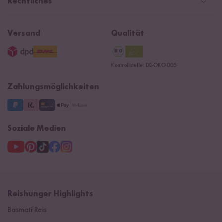
Magazin & News
Rechtliches
Kontaktformular
Affiliate
Rezepte
Ersatzteile
Widerrufsrecht
B2B
Navacopah
Versand
Qualität
AGB
Jobs
15 Jahre Reishunger
Datenschutzerklärung
Presse
Kontrollstelle: DE-ÖKO-005
Impressum
Supermarkt
NEU
Zahlungsmöglichkeiten
3 Jahre Garantie
Soziale Medien
Reishunger Highlights
Basmati Reis