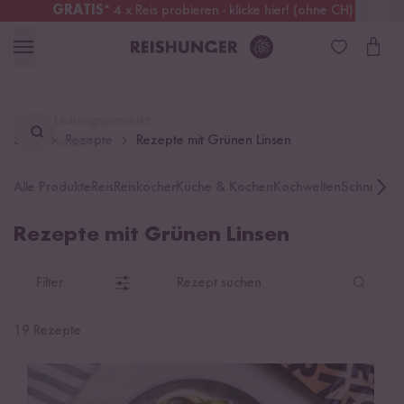
GRATIS
* 4 x Reis probieren - klicke hier! (ohne CH)
Deutschland
Kostenloser Versand
ab 49 €
Lieblingsprodukt
Start
Rezepte
Rezepte mit Grünen Linsen
finden ...
Alle Produkte
Reis
Reiskocher
Küche & Kochen
Kochwelten
Schnelle K
Rezepte mit Grünen Linsen
Filter
Rezept suchen
19 Rezepte