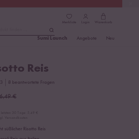
(4.81)
Trusted Shops
Merkliste
Login
Warenkorb
dukt finden ...
Sumi Launch
Angebote
Neu
sotto Reis
3
8 beantwortete Fragen
6,49
€
r letzten 30 Tage:
5,49 €
zgl. Versandkosten
ht süßlicher Risotto Reis