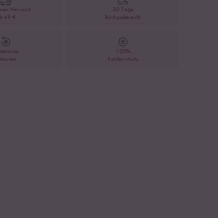
oser Versand
30 Tage
b 49 €
Rückgaberecht
stenlose
100%
etouren
Käuferschutz