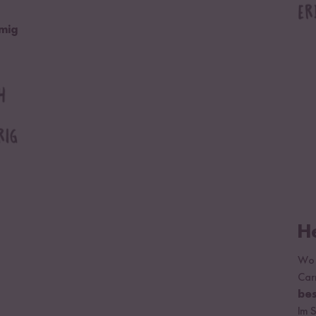
mig
H
Wo 
Carn
be
Im S