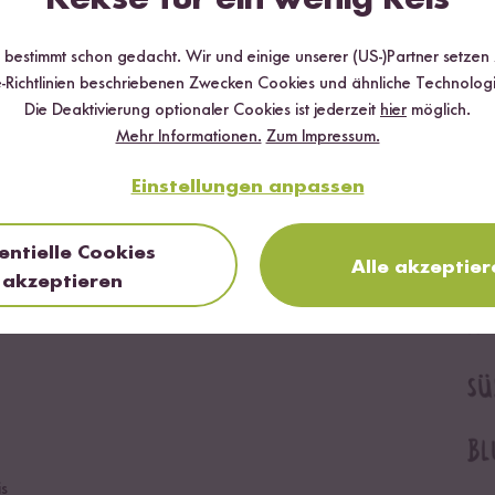
G
r bestimmt schon gedacht. Wir und einige unserer (US-)Partner setzen
Wer
-Richtlinien beschriebenen Zwecken Cookies und ähnliche Technologi
ang
Die Deaktivierung optionaler Cookies ist jederzeit
hier
möglich.
dem
Mehr Informationen.
Zum Impressum.
mit 
da
Einstellungen anpassen
Ges
deft
perf
entielle Cookies
Alle akzeptier
akzeptieren
is