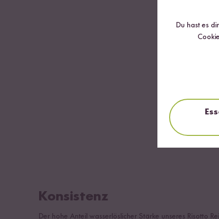
Du hast es di
Cookie
Ess
Konsistenz
Der hohe Anteil wasserlöslicher Stärke unseres Risotto Re