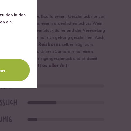
eschmack
 zu den in den
 denkt, dass leckeres Risotto seinen Geschmack nur von
en ein.
edünsteten Zwiebeln, einem ordentlichen Schuss Wein,
 richtigen Fond, einem Stück Butter und der Veredelung
Parmesan erhält, der hat sich gehörig geschnitten. Auch
s
Eigenaroma des Reiskorns
selber trägt zum
chmackserlebnis bei. Unser »Carnaroli« hat einen
igen, leicht
erdigen
Eigengeschmack und ist damit
ekt für deftige
Risottos aller Art
!
en