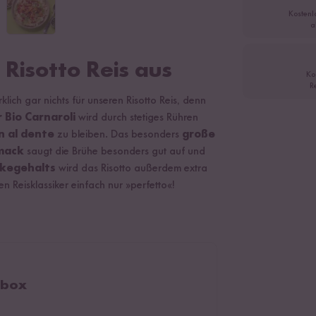
Kostenl
a
 Risotto Reis aus
Ko
R
rklich gar nichts für unseren Risotto Reis, denn
r Bio Carnaroli
wird durch stetiges Rühren
n al dente
zu bleiben. Das besonders
große
hmack
saugt die Brühe besonders gut auf und
kegehalts
wird das Risotto außerdem extra
en Reisklassiker einfach nur »perfetto«!
tbox