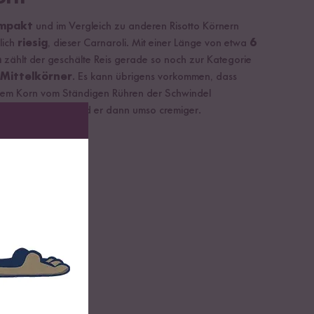
mpakt
und im Vergleich zu anderen Risotto Körnern
lich
riesig
, dieser Carnaroli. Mit einer Länge von etwa
6
m
zählt der geschälte Reis gerade so noch zur Kategorie
Mittelkörner
. Es kann übrigens vorkommen, dass
sem Korn vom Ständigen Rühren der Schwindel
rkommt – dafür wird er dann umso cremiger.