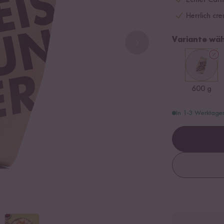
Echter Carna
Herrlich cre
Variante wäh
600 g
In 1-3 Werktage