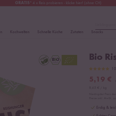
GRATIS
* 4 x Reis probieren - klicke hier! (ohne CH)
tschland
Kostenloser Versand
ab 49 €
Lieblingspro
en
Kochwelten
Schnelle Küche
Zutaten
Snacks
Bio Ri
10
5,19
€
8,65
€
/
kg
Niedrigster Preis de
Preise inkl. MwSt., z
Erdig & leic