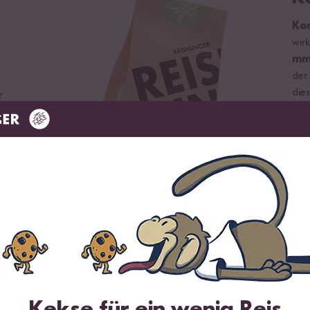
Ko
wirk
m
der
die
übe
Kekse für ein wenig Reis