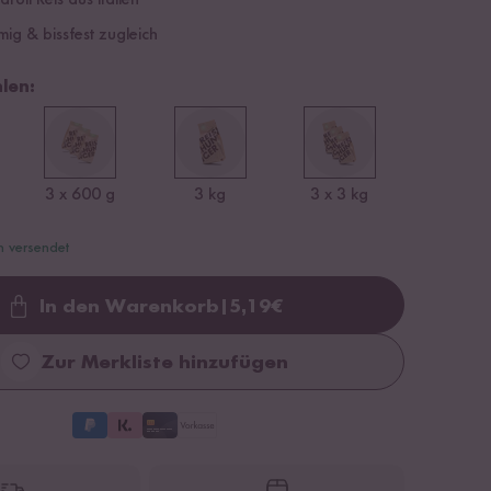
roli Reis aus Italien
mig & bissfest zugleich
len:
3 x 600 g
3 kg
3 x 3 kg
n versendet
In den Warenkorb
|
5,19
€
Loading...
Zur Merkliste hinzufügen