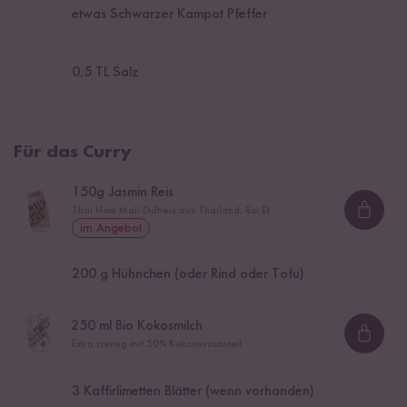
etwas Schwarzer Kampot Pfeffer
0,5
TL Salz
Für das Curry
150
g Jasmin Reis
Thai Hom Mali Duftreis aus Thailand, Roi Et
Loadi
im Angebot
200
g Hühnchen (oder Rind oder Tofu)
250
ml Bio Kokosmilch
Loadi
Extra cremig mit 50% Kokosnussanteil
3
Kaffirlimetten Blätter (wenn vorhanden)