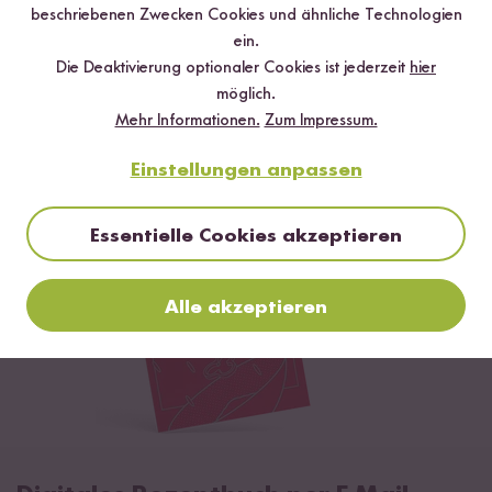
Loading...
Loading
beschriebenen Zwecken Cookies und ähnliche Technologien
501
4
ein.
Bio Basmati Reis
Gekeimter Bio Natur
Vo
Die Deaktivierung optionaler Cookies ist jederzeit
hier
ab 3,99 €
Reis
Re
möglich.
6,65 € / kg
Mehr Informationen.
Zum Impressum.
ab 9,59 €
ab
15,98 € / kg
Einstellungen anpassen
Essentielle Cookies akzeptieren
Alle akzeptieren