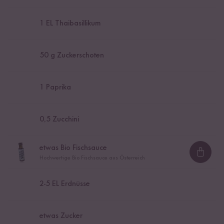
1
EL Thaibasillikum
50
g Zuckerschoten
1
Paprika
0,5
Zucchini
etwas Bio Fischsauce
Loadi
Hochwertige Bio Fischsauce aus Österreich
2
-
5
EL Erdnüsse
etwas Zucker