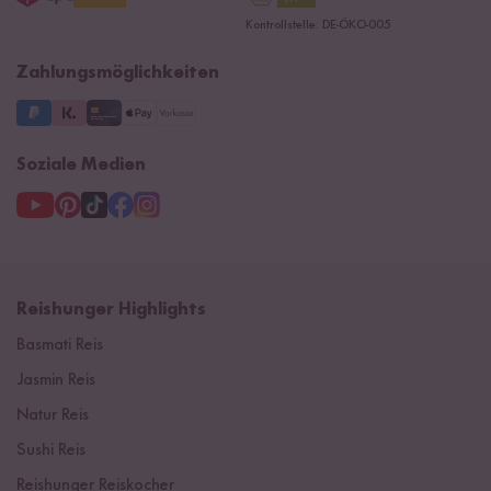
Datenschutzerklärung
Presse
Kontrollstelle: DE-ÖKO-005
Impressum
Supermarkt
NEU
Zahlungsmöglichkeiten
3 Jahre Garantie
Soziale Medien
Reishunger Highlights
Basmati Reis
Jasmin Reis
Natur Reis
Sushi Reis
Reishunger Reiskocher