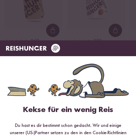
Loading...
Loading
368
222
Jasmin Reis
Bio Kokosmilch
Bi
ab 3,99 €
ab 1,99 €
ab
6,65 € / kg
7,96 € / L
Empfohlene Produkte
Kekse für ein wenig Reis
Du hast es dir bestimmt schon gedacht. Wir und einige
unserer (US-)Partner setzen zu den in den Cookie-Richtlinien