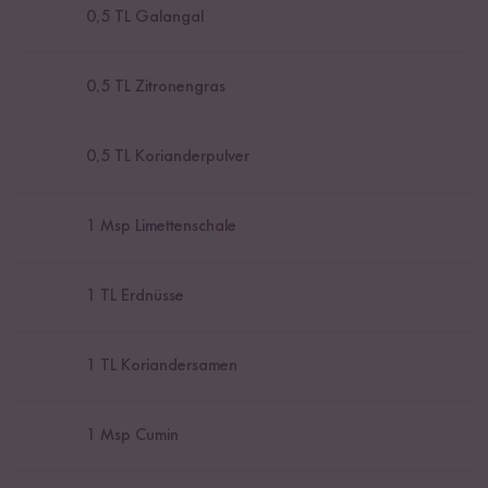
0,5
TL Galangal
0,5
TL Zitronengras
0,5
TL Korianderpulver
1
Msp Limettenschale
1
TL Erdnüsse
1
TL Koriandersamen
1
Msp Cumin