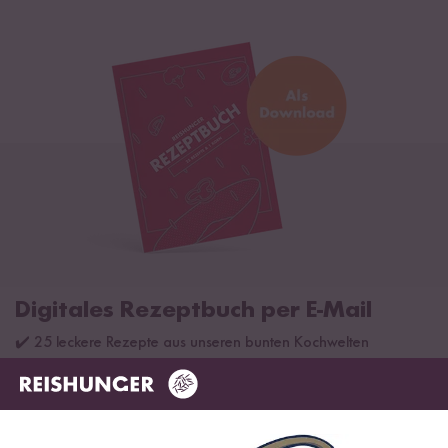
Digitales Rezeptbuch per E-Mail
✔️ 25 leckere Rezepte aus unseren bunten Kochwelten
✔️ Von Sushi über Curry bis hin zu Desserts
✔️ Inklusive Tipps & Tricks für die Zubereitung