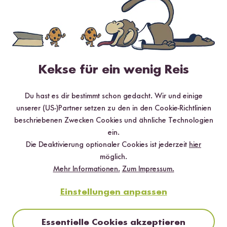
Jetzt sichern
*Das Digitale Rezeptbuch wird dir nach vollständiger Anmeldung zum Newsletter
Kekse für ein wenig Reis
per E-Mail zugeschickt.
Mehr Rezepte mit Natives Olivenöl
Du hast es dir bestimmt schon gedacht. Wir und einige
unserer (US-)Partner setzen zu den in den Cookie-Richtlinien
Extra
beschriebenen Zwecken Cookies und ähnliche Technologien
ein.
Die Deaktivierung optionaler Cookies ist jederzeit
hier
möglich.
Mehr Informationen.
Zum Impressum.
Einstellungen anpassen
Essentielle Cookies akzeptieren