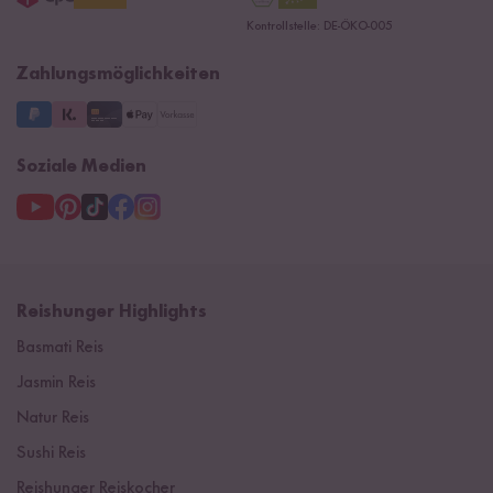
Datenschutzerklärung
Presse
Kontrollstelle: DE-ÖKO-005
Impressum
Supermarkt
NEU
Zahlungsmöglichkeiten
3 Jahre Garantie
Soziale Medien
Reishunger Highlights
Basmati Reis
Jasmin Reis
Natur Reis
Sushi Reis
Reishunger Reiskocher