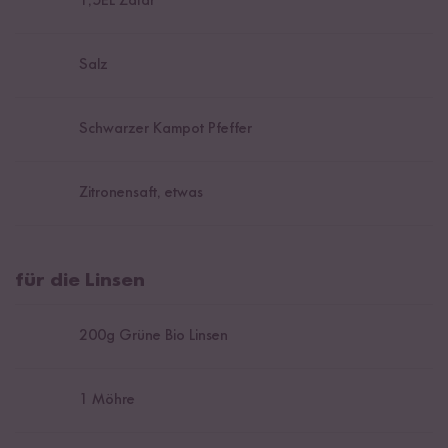
1,5
EL Zatar
Salz
Schwarzer Kampot Pfeffer
Zitronensaft, etwas
für die Linsen
200
g Grüne Bio Linsen
1
Möhre