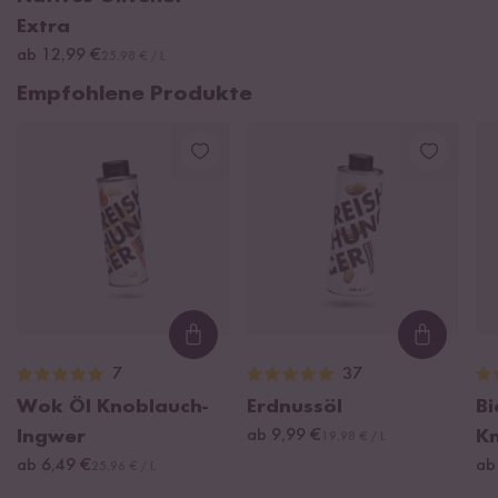
Extra
ab 12,99 €
25,98 € / L
Empfohlene Produkte
Loading...
Loading
7
37
Wok Öl Knoblauch-
Erdnussöl
Bi
Ingwer
ab 9,99 €
K
19,98 € / L
ab 6,49 €
ab
25,96 € / L