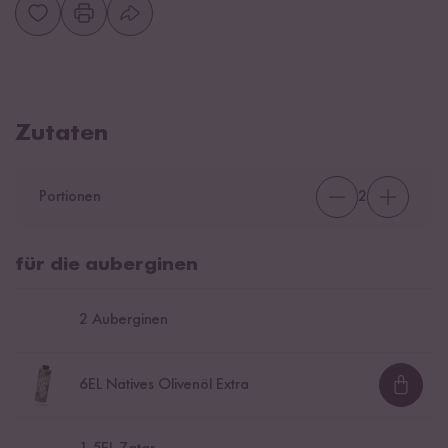
Zutaten
Portionen
2
für die auberginen
2
Auberginen
6
EL Natives Olivenöl Extra
Loadi