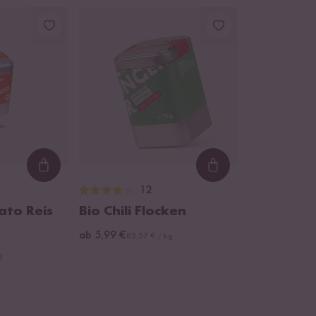
Loading...
Loading...
12
ato Reis
Bio Chili Flocken
ab 5,99 €
85,57 € / kg
g