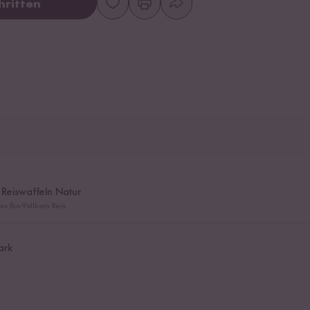
hritten
Reiswaffeln Natur
us Bio-Vollkorn Reis
ark