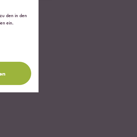
 zu den in den
en ein.
en