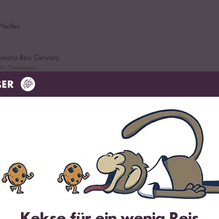
Pfeffer
Tomato Reis Gewürz
für Tomatenreis
locken
bester Bio-Qualität
r Basilikum
 Gouda/Emmentaler
Kekse für ein wenig Reis