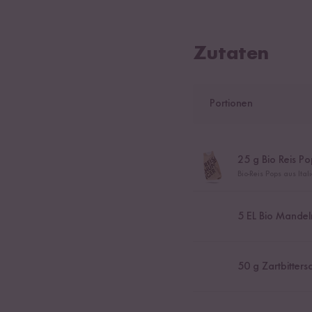
Zutaten
Portionen
25
g Bio Reis Po
Bio-Reis Pops aus Ital
5
EL Bio Mandel
50
g Zartbitter