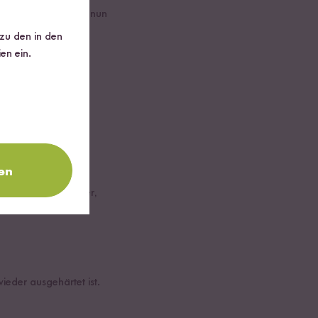
ermischen. Wenn die nun
 oder Mandelmus
 zu den in den
en ein.
en
u kannst Sesamkörner,
ieder ausgehärtet ist.