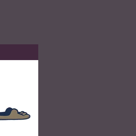
ksaft hinzugeben.
zen.