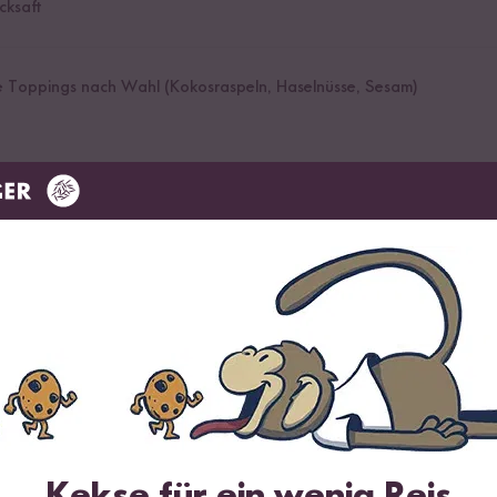
cksaft
 Toppings nach Wahl (Kokosraspeln, Haselnüsse, Sesam)
fanne auf niedriger Hitze erwärmen und anschließend den Agavendic
Pfanne erhitzt, die Zartbitterschokolade in einem Wasserbad schmel
Kekse für ein wenig Reis