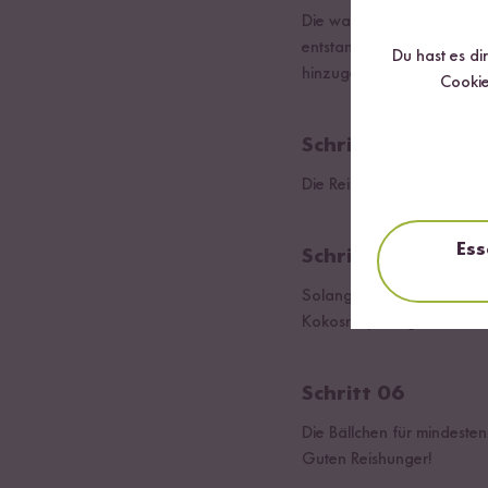
Die warme Masse aus der P
entstandene klebrige Mass
Du hast es di
hinzugeben.
Cookie
Schritt 04
Die Reis-Pop-Masse zu Bäl
Ess
Schritt 05
Solange die Zartbittersch
Kokosraspeln, gehackte Ha
Schritt 06
Die Bällchen für mindesten
Guten Reishunger!