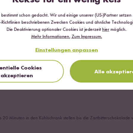
fanne auf einen Teller mit den Bio Reis Pops geben und alles gut v
e noch nicht deinen Vorlieben entspricht, kannst du noch Reis Pops
r bestimmt schon gedacht. Wir und einige unserer (US-)Partner setzen
-Richtlinien beschriebenen Zwecken Cookies und ähnliche Technologi
Die Deaktivierung optionaler Cookies ist jederzeit
hier
möglich.
Mehr Informationen.
Zum Impressum.
Einstellungen anpassen
lchen formen und die flüssige Zartbitterschokolade darüber gießen.
entielle Cookies
Alle akzeptier
akzeptieren
okolade noch flüssig ist, kannst du deine Toppings drüber streuen. D
selnüsse und alles, was dir sonst noch in den Sinn kommt, benutzen.
s 20 Minuten in den Kühlschrank stellen bis die Zartbitterschokolade w