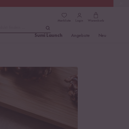
(4.81)
Trusted Shops
Merkliste
Login
Warenkorb
dukt finden ...
Sumi Launch
Angebote
Neu