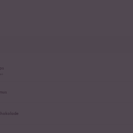
ps
ien
mus
schokolade