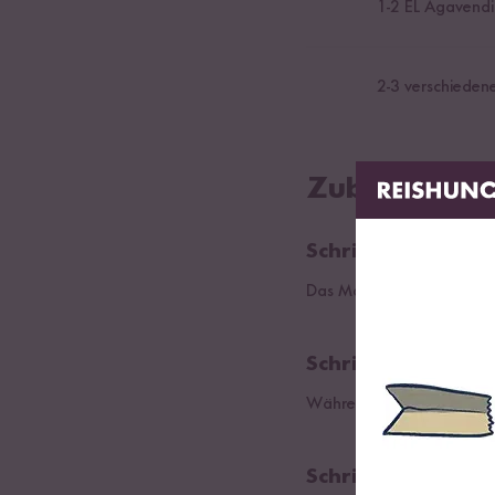
1
-
2
EL Agavendi
2
-
3
verschiedene
Zubereitung
Schritt 01
Das Mandelmus in einer P
Schritt 02
Während die Masse in der 
Schritt 03