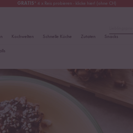
GRATIS
* 4 x Reis probieren - klicke hier! (ohne CH)
tschland
Kostenloser Versand
ab 49 €
Lieblingspro
en
Kochwelten
Schnelle Küche
Zutaten
Snacks
lls