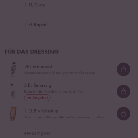
1
TL Curry
1
EL Rapsöl
FÜR DAS DRESSING
2
EL Erdnussöl
Loadi
Naturbelassenes Öl aus gerösteten Erdnüssen
3
EL Reisessig
Essig für die Veredelung von Sushi Reis
Loadi
im Angebot
1
EL Bio Reissirup
Loadi
Alternatives Süßungsmittel zu Kristallzucker aus Reis
etwas Ingwer