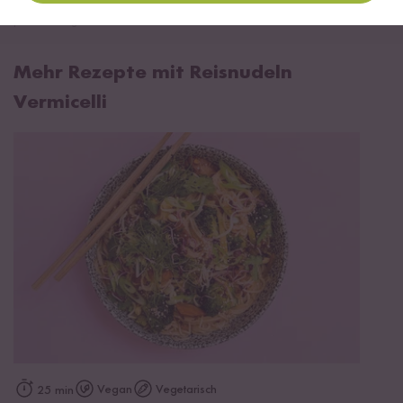
*Das Digitale Rezeptbuch wird dir nach vollständiger Anmeldung zum Newsletter
per E-Mail zugeschickt.
Mehr Rezepte mit Reisnudeln
Vermicelli
Vegan
Vegetarisch
25 min