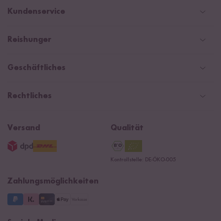
Deutschland
Kundenservice
Schweiz
Help Center & FAQ
Reishunger
Österreich
Versand
Newsletter
Zahlarten
Niederlande
Geschäftliches
WhatsApp Newsletter
Gutschein
Social Media Kooperationen
Magazin & News
Rechtliches
Kontaktformular
Affiliate
Rezepte
Ersatzteile
Widerrufsrecht
B2B
Navacopah
Versand
Qualität
AGB
Jobs
15 Jahre Reishunger
Datenschutzerklärung
Presse
Kontrollstelle: DE-ÖKO-005
Impressum
Supermarkt
NEU
Zahlungsmöglichkeiten
3 Jahre Garantie