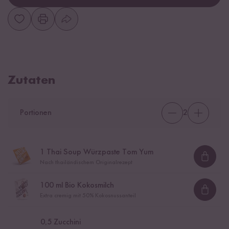
Zutaten
Portionen
2
1
Thai Soup Würzpaste Tom Yum
Loadi
Nach thailändischem Originalrezept
100
ml Bio Kokosmilch
Loadi
Extra cremig mit 50% Kokosnussanteil
0,5
Zucchini