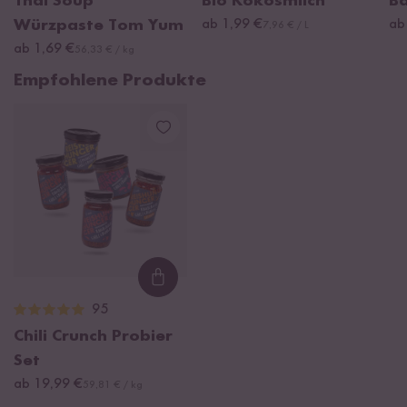
Thai Soup
Bio Kokosmilch
Ba
Würzpaste Tom Yum
ab 1,99 €
ab
7,96 € / L
ab 1,69 €
56,33 € / kg
Empfohlene Produkte
Loading...
95
Chili Crunch Probier
Set
ab 19,99 €
59,81 € / kg