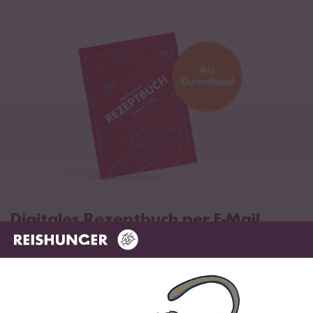
Digitales Rezeptbuch per E-Mail
✔️ 25 leckere Rezepte aus unseren bunten Kochwelten
✔️ Von Sushi über Curry bis hin zu Desserts
✔️ Inklusive Tipps & Tricks für die Zubereitung