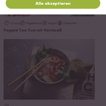
Alle akzeptieren
Vegetarisch
Vegan
Glutenfrei
15 min
Vegane Tom Yum mit Vermicelli