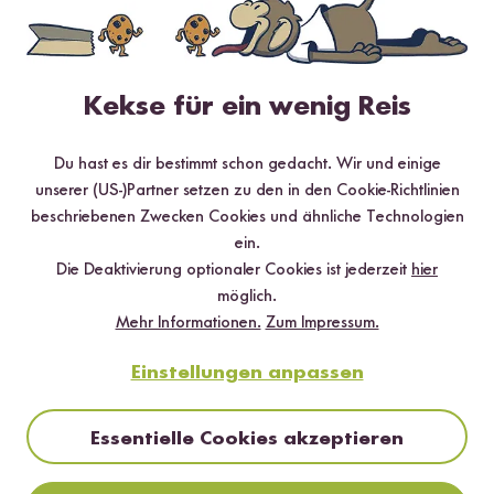
Jetzt sichern
Kekse für ein wenig Reis
*Das Digitale Rezeptbuch wird dir nach vollständiger Anmeldung zum Newsletter
per E-Mail zugeschickt.
Du hast es dir bestimmt schon gedacht. Wir und einige
unserer (US-)Partner setzen zu den in den Cookie-Richtlinien
Mehr Rezepte mit Thai Soup
beschriebenen Zwecken Cookies und ähnliche Technologien
ein.
Würzpaste Tom Yum
Die Deaktivierung optionaler Cookies ist jederzeit
hier
möglich.
Mehr Informationen.
Zum Impressum.
Einstellungen anpassen
Essentielle Cookies akzeptieren