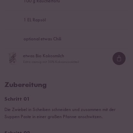
100
g Räuchertofu
1
EL Rapsöl
optional etwas Chili
etwas Bio Kokosmilch
Loadi
Extra cremig mit 50% Kokosnussanteil
Zubereitung
Schritt 01
Die Zwiebel in Scheiben schneiden und zusammen mit der
Suppen Paste in einer großen Pfanne anschwitzen.