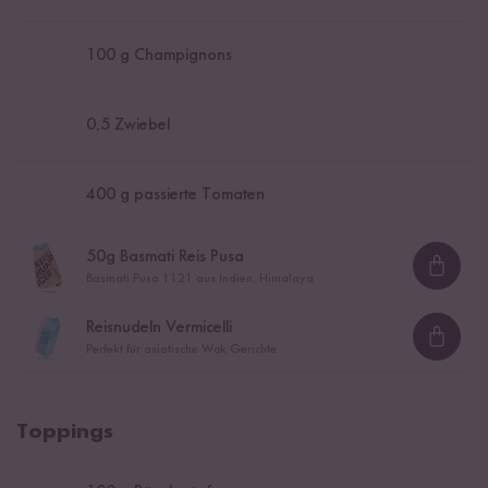
100
g Champignons
0,5
Zwiebel
400
g passierte Tomaten
50
g Basmati Reis Pusa
Loadi
Basmati Pusa 1121 aus Indien, Himalaya
Reisnudeln Vermicelli
Loadi
Perfekt für asiatische Wok Gerichte
Toppings