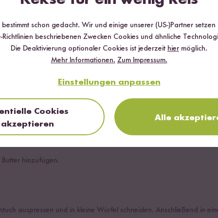
geben.
r bestimmt schon gedacht. Wir und einige unserer (US-)Partner setzen
 mit kaltem Wasser bedecken. Mit den Händen den Reis in kreisend
-Richtlinien beschriebenen Zwecken Cookies und ähnliche Technologi
e Stärke wird das Wasser trüb. Nun das Wasser abgießen und den V
Die Deaktivierung optionaler Cookies ist jederzeit
hier
möglich.
Mehr Informationen.
Zum Impressum.
h Belieben salzen.
Einstellungen anpassen
hen lassen.
entielle Cookies
zestufe stellen.
Alle akzeptier
akzeptieren
, den Herd auf die mittlere Hitzestufe stellen und den Reis ca. 20 M
bis das Wasser komplett aufgesogen wurde.
 Butter hinzufügen.
tuch auspressen und in kleine Würfel schneiden. Anschließend in ein