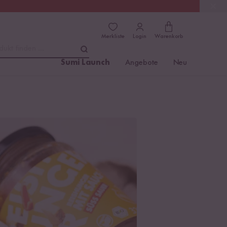
(4.81)
Trusted Shops
Merkliste
Login
Warenkorb
dukt finden ...
Sumi Launch
Angebote
Neu