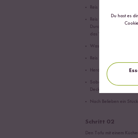
Reis in einen Kochtopf 
Du hast es di
Reis waschen. Den Reis
Cookie
Durch die überschüssig
das Wasser klar bleibt.
Wasser dazugeben. Nac
Reis 10 Minuten einweic
Ess
Herd auf die höchste Hit
Sobald das Wasser kocht
Deckel köcheln lassen 
Nach Belieben ein Stück
Schritt 02
Den Tofu mit einem Küchen