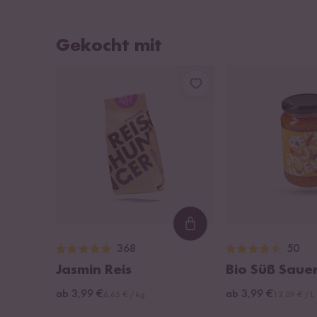
Gekocht mit
Loading...
368
50
Jasmin Reis
Bio Süß Saue
ab 3,99 €
ab 3,99 €
6,65 € / kg
12,09 € / L