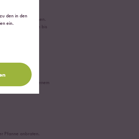
 zu den in den
en Bewegungen waschen.
en ein.
organg wiederholen bis
en
inuten bei geschlossenem
er Pfanne anbraten.