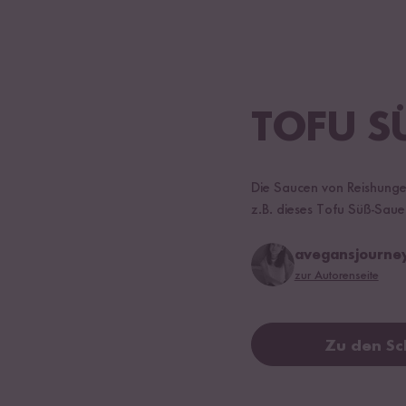
TOFU S
Die Saucen von Reishunger 
z.B. dieses Tofu Süß-Sauer
avegansjourne
zur Autorenseite
Zu den Sc