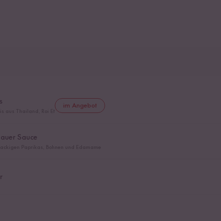
s
im Angebot
s aus Thailand, Roi Et
Sauer Sauce
 knackigen Paprikas, Bohnen und Edamame
r