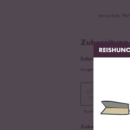
etwas Salz, Pfef
Zubereitung
Schritt 01
Ausgewählte Sorte:
Jasmin
Kochtopf
Reiskocher
Zubereitung im Ko