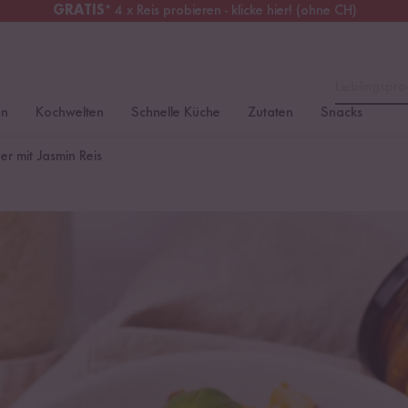
GRATIS
* 4 x Reis probieren - klicke hier! (ohne CH)
tschland
Kostenloser Versand
ab 49 €
Lieblingspro
en
Kochwelten
Schnelle Küche
Zutaten
Snacks
r mit Jasmin Reis