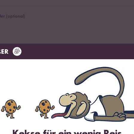
fer (optional)
 Reis
Mikrowelle
Dämpfer
chtopf:
Kekse für ein wenig Reis