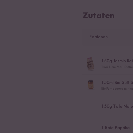
Zutaten
Portionen
150
g Jasmin Rei
Thai Hom Mali Duftrei
150
ml Bio Süß 
Bio-Fertigsauce mit
150
g Tofu Natu
1
Rote Paprika