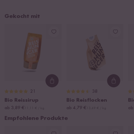
Gekocht mit
Loading...
Loading
21
38
Bio Reissirup
Bio Reisflocken
Bi
ab 3,89 €
ab 4,79 €
ab
11,11 € / kg
13,69 € / kg
Empfohlene Produkte