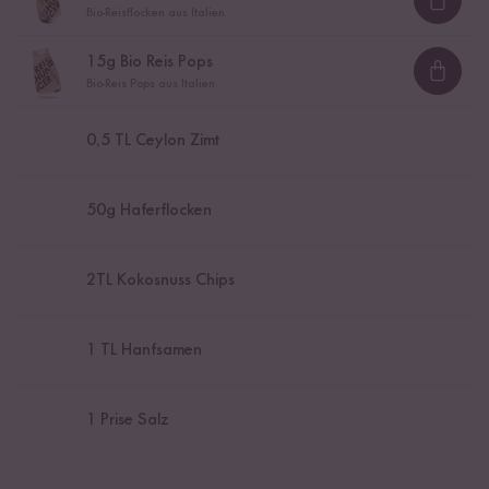
Loadi
Bio-Reisflocken aus Italien
15
g Bio Reis Pops
Loadi
Bio-Reis Pops aus Italien
0,5
TL Ceylon Zimt
50
g Haferflocken
2
TL Kokosnuss Chips
1
TL Hanfsamen
1
Prise Salz