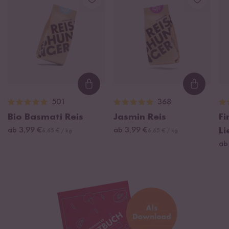
Loading...
Loading
501
368
Bio Basmati Reis
Jasmin Reis
Fi
ab 3,99 €
ab 3,99 €
Li
6,65 € / kg
6,65 € / kg
ab