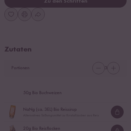
Zu den Schritten
Zutaten
Portionen
3
50
g Bio Buchweizen
NaN
g (ca.
3
EL) Bio Reissirup
Loadi
Alternatives Süßungsmittel zu Kristallzucker aus Reis
20
g Bio Reisflocken