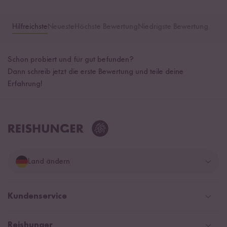
Hilfreichste
Neueste
Höchste Bewertung
Niedrigste Bewertung
Schon probiert und für gut befunden?
Dann schreib jetzt die erste Bewertung und teile deine
Erfahrung!
Land ändern
Deutschland
Kundenservice
Schweiz
Help Center & FAQ
Reishunger