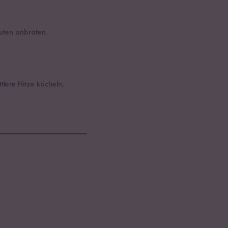
uten anbraten.
lere Hitze köcheln,