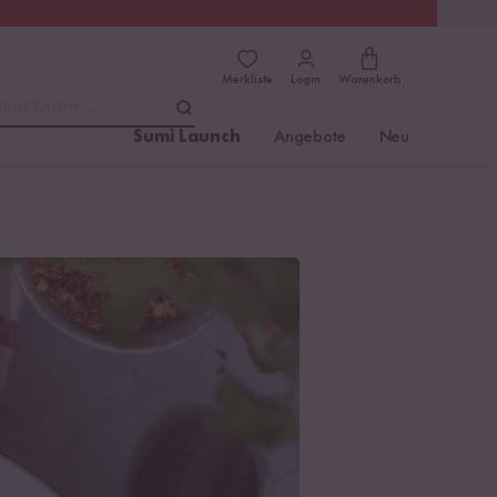
(4.81)
Trusted Shops
Merkliste
Login
Warenkorb
dukt finden ...
Sumi Launch
Angebote
Neu