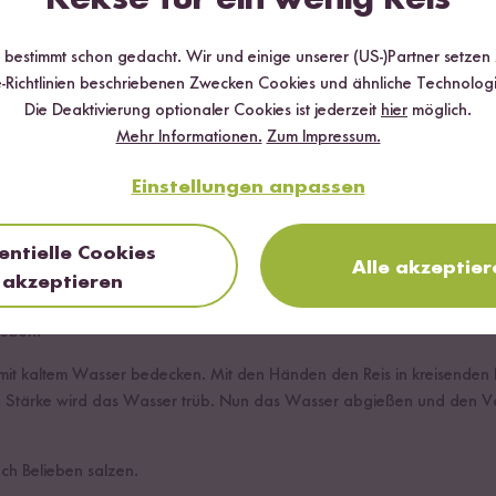
r bestimmt schon gedacht. Wir und einige unserer (US-)Partner setzen
 Reis
-Richtlinien beschriebenen Zwecken Cookies und ähnliche Technologi
Die Deaktivierung optionaler Cookies ist jederzeit
hier
möglich.
Mehr Informationen.
Zum Impressum.
Einstellungen anpassen
Mikrowelle
Dämpfer
entielle Cookies
Alle akzeptier
akzeptieren
chtopf:
geben.
 mit kaltem Wasser bedecken. Mit den Händen den Reis in kreisend
e Stärke wird das Wasser trüb. Nun das Wasser abgießen und den V
h Belieben salzen.