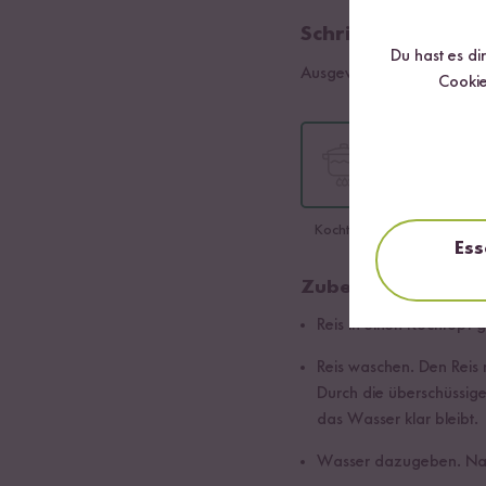
Schritt 01
Du hast es di
Ausgewählte Sorte:
Jasmin
Cookie
Kochtopf
Reiskocher
Ess
Zubereitung im Ko
Reis in einen Kochtopf 
Reis waschen. Den Reis
Durch die überschüssig
das Wasser klar bleibt.
Wasser dazugeben. Nac