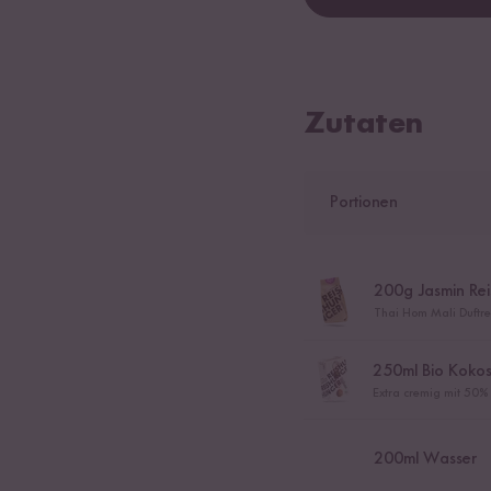
Zutaten
Portionen
200
g Jasmin Rei
Thai Hom Mali Duftrei
250
ml Bio Kokos
Extra cremig mit 50%
200
ml Wasser