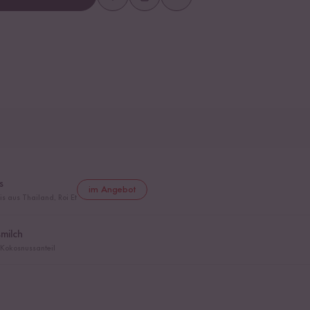
s
im Angebot
s aus Thailand, Roi Et
milch
 Kokosnussanteil