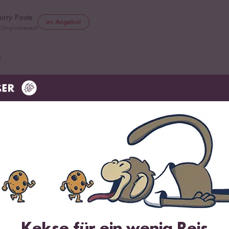
urry Paste
im Angebot
Originalrezept
l
ika
Kekse für ein wenig Reis