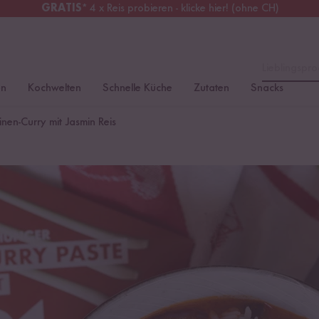
GRATIS
* 4 x Reis probieren - klicke hier! (ohne CH)
tschland
Kostenloser Versand
ab 49 €
Lieblingspro
en
Kochwelten
Schnelle Küche
Zutaten
Snacks
nen-Curry mit Jasmin Reis