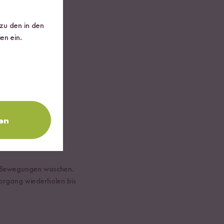
 zu den in den
en ein.
en
en Bewegungen waschen.
organg wiederholen bis