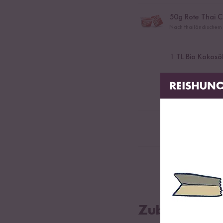
50
g Rote Thai C
Nach thailändischem 
1
TL Bio Kokosö
2
Auberginen
2
rote Spitzpapr
2
rote Zwiebeln
Zubereitung