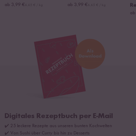
ab 3,99 €
ab 3,99 €
Re
6,65 € / kg
6,65 € / kg
ab
Digitales Rezeptbuch per E-Mail
✔️ 25 leckere Rezepte aus unseren bunten Kochwelten
✔️ Von Sushi über Curry bis hin zu Desserts