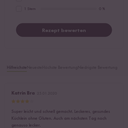
1 Stern
0 %
Rezept bewerten
Hilfreichste
Neueste
Höchste Bewertung
Niedrigste Bewertung
Katrin Bra
25.01.2020
Super leicht und schnell gemacht. Leckeres, gesundes
Küchlein ohne Gluten. Auch am nächsten Tag noch
genauso lecker.