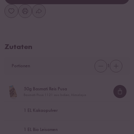
Zutaten
Portionen
1
50
g Basmati Reis Pusa
Loadi
Basmati Pusa 1121 aus Indien, Himalaya
1
EL Kakaopulver
1
EL Bio Leisamen