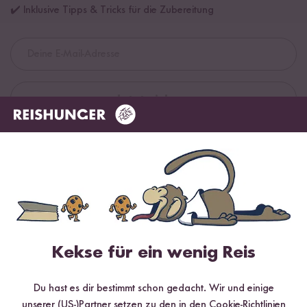
✔️ Inklusive Tipps & Tricks für die Zubereitung
Jetzt sichern
*Das Digitale Rezeptbuch wird dir nach vollständiger Anmeldung zum Newsletter
per E-Mail zugeschickt.
Mehr Rezepte mit Basmati Reis Pusa
Kekse für ein wenig Reis
Du hast es dir bestimmt schon gedacht. Wir und einige
unserer (US-)Partner setzen zu den in den Cookie-Richtlinien