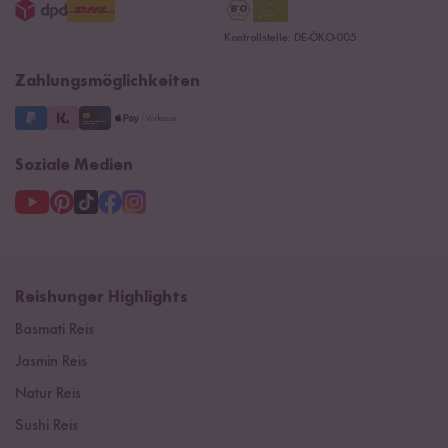
15 Jahre Reishunger
Datenschutzerklärung
Presse
Kontrollstelle: DE-ÖKO-005
Impressum
Supermarkt
NEU
Zahlungsmöglichkeiten
3 Jahre Garantie
Soziale Medien
Reishunger Highlights
Basmati Reis
Jasmin Reis
Natur Reis
Sushi Reis