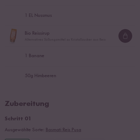
1
EL Nussmus
Bio Reissirup
Loadi
Alternatives Süßungsmittel zu Kristallzucker aus Reis
1
Banane
50
g Himbeeren
Zubereitung
Schritt 01
Ausgewählte Sorte:
Basmati Reis Pusa