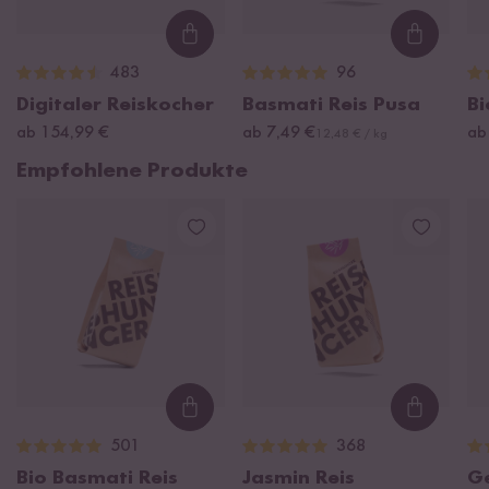
Loading...
Loading
483
96
Digitaler Reiskocher
Basmati Reis Pusa
Bi
ab 154,99 €
ab 7,49 €
ab
12,48 € / kg
Empfohlene Produkte
Loading...
Loading
501
368
Bio Basmati Reis
Jasmin Reis
G