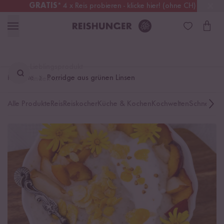
GRATIS
* 4 x Reis probieren - klicke hier! (ohne CH)
Deutschland
Kostenloser Versand
ab 49 €
Lieblingsprodukt
Rezepte
Porridge aus grünen Linsen
finden ...
Alle Produkte
Reis
Reiskocher
Küche & Kochen
Kochwelten
Schnelle K