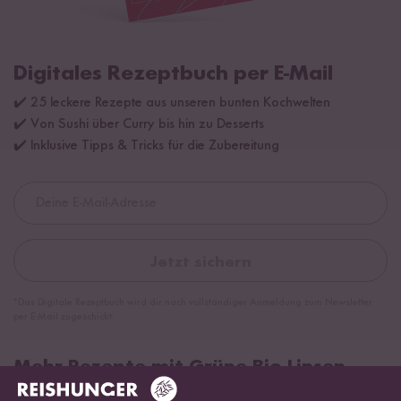
Digitales Rezeptbuch per E-Mail
✔️ 25 leckere Rezepte aus unseren bunten Kochwelten
✔️ Von Sushi über Curry bis hin zu Desserts
✔️ Inklusive Tipps & Tricks für die Zubereitung
Jetzt sichern
*Das Digitale Rezeptbuch wird dir nach vollständiger Anmeldung zum Newsletter
per E-Mail zugeschickt.
Mehr Rezepte mit Grüne Bio Linsen