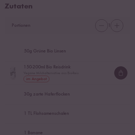
Zutaten
Portionen
1
50
g Grüne Bio Linsen
150
-
200
ml Bio Reisdrink
Vegane Milchalternative aus Bio-Reis
Loadi
im Angebot
30
g zarte Haferflocken
1
TL Flohsamenschalen
1
Banane