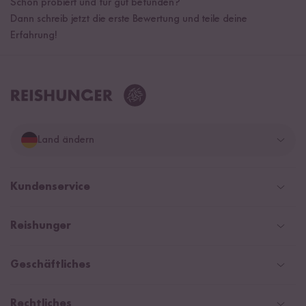
Schon probiert und für gut befunden?
Dann schreib jetzt die erste Bewertung und teile deine
Erfahrung!
Land ändern
Deutschland
Kundenservice
Schweiz
Help Center & FAQ
Reishunger
Österreich
Versand
Newsletter
Zahlarten
Niederlande
Geschäftliches
WhatsApp Newsletter
Gutschein
Social Media Kooperationen
Magazin & News
Rechtliches