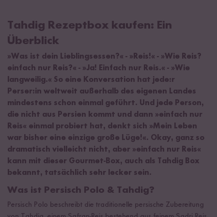
Tahdig Rezeptbox kaufen: Ein
Überblick
»Was ist dein Lieblingsessen?« - »Reis!« - »Wie Reis?
einfach nur Reis?« - »Ja! Einfach nur Reis.« - »Wie
langweilig.« So eine Konversation hat jede:r
Perser:in weltweit außerhalb des eigenen Landes
mindestens schon einmal geführt. Und jede Person,
die nicht aus Persien kommt und dann »einfach nur
Reis« einmal probiert hat, denkt sich »Mein Leben
war bisher eine einzige große Lüge!«. Okay, ganz so
dramatisch vielleicht nicht, aber »einfach nur Reis«
kann mit dieser Gourmet-Box, auch als Tahdig Box
bekannt, tatsächlich sehr lecker sein.
Was ist Persisch Polo & Tahdig?
Persisch Polo beschreibt die traditionelle persische Zubereitung
von Tahdig, einem Safran-Reis bestehend aus feinem Sadri Reis