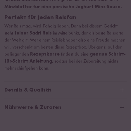
als
Reis und Safran.
Wir legen in die Box zusätzlich noch
Minzblätter für eine persische Joghurt-Minz-Sauce.
Perfekt für jeden Reisfan
Wer Reis mag, wird Tahdig lieben. Denn bei diesem Gericht
steht
feiner Sadri Reis
im Mittelpunkt, der als beste Reissorte
der Welt gilt. Wer einem Reisliebhaber also eine Freude machen
will, verschenkt am besten diese Rezeptbox. Übrigens: auf der
beiliegenden
Rezeptkarte
findest du eine
genaue Schritt-
für-Schritt Anleitung
, sodass bei der Zubereitung nichts
mehr schiefgehen kann.
Details & Qualität
Tahdig Box Inhalt
Nährwerte & Zutaten
Sadri Reis (200 g)
Bio Basmati Reis (200 g)
Sadri Reis
Getrocknete Minzblätter (10 g)