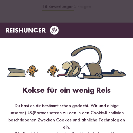
18 Bewertungen
5 Fragen
4.61 / 5
Infos zur Echtheit der Bewertungen
5 Sterne
83.3 %
4 Sterne
5.6 %
Kekse für ein wenig Reis
3 Sterne
5.6 %
Du hast es dir bestimmt schon gedacht. Wir und einige
2 Sterne
0 %
unserer (US-)Partner setzen zu den in den Cookie-Richtlinien
1 Stern
5.6 %
beschriebenen Zwecken Cookies und ähnliche Technologien
ein.