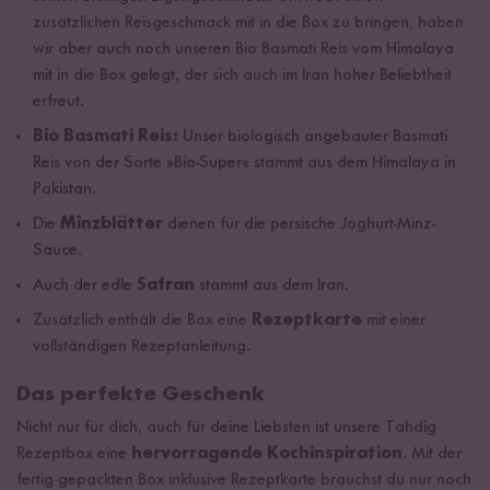
zusätzlichen Reisgeschmack mit in die Box zu bringen, haben
wir aber auch noch unseren Bio Basmati Reis vom Himalaya
mit in die Box gelegt, der sich auch im Iran hoher Beliebtheit
erfreut.
Bio Basmati Reis:
Unser biologisch angebauter Basmati
Reis von der Sorte »Bio-Super« stammt aus dem Himalaya in
Pakistan.
Die
Minzblätter
dienen für die persische Joghurt-Minz-
Sauce.
Auch der edle
Safran
stammt aus dem Iran.
Zusätzlich enthält die Box eine
Rezeptkarte
mit einer
vollständigen Rezeptanleitung.
Das perfekte Geschenk
Nicht nur für dich, auch für deine Liebsten ist unsere Tahdig
Rezeptbox eine
hervorragende Kochinspiration
. Mit der
fertig gepackten Box inklusive Rezeptkarte brauchst du nur noch