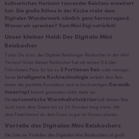
kulinarischen Horizont tausender Reisfans erweitert
hat. Die große Bühne in der Küche steht dem
Digitalen Wunderwerk nämlich ganz hervorragend.
Wovon wir sprechen? Vom Mini Digi natürlich!
Unser kleiner Held: Der Digitale Mini
Reiskocher
Tada: Da ist er, der Digitale Reishunger Reiskocher in der Mini
Version! Unser kleiner Reiskocher hat mit seinen 0,6 Liter
Füllvolumen Platz für bis zu
3 Portionen Reis
oder weniger.
Seine
intelligente Kochtechnologie
verleiht dem Reis
immer die perfekte Konsistenz und im hochwertigen
Keramik-
Innentopf
brennt garantiert nichts mehr an.
Die
automatische Warmhaltefunktion
hält deinen Reis
auch nach dem Garen bis zu 24 Stunden lang warm. Mit
dem Timer kannst du dein Essen sogar im Voraus planen.
Vorteile des Digitalen Mini Reiskochers
Die Liste an Vorteilen des Digitalen Mini Reiskochers ist groß.