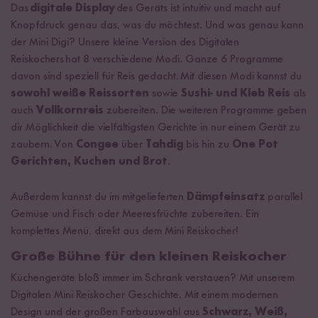
Das
digitale Display
des Geräts ist intuitiv und macht auf
Knopfdruck genau das, was du möchtest. Und was genau kann
der Mini Digi? Unsere kleine Version des Digitalen
Reiskochers hat 8 verschiedene Modi. Ganze 6 Programme
davon sind speziell für Reis gedacht. Mit diesen Modi kannst du
sowohl weiße Reissorten
sowie
Sushi- und Kleb Reis
als
auch
Vollkornreis
zubereiten. Die weiteren Programme geben
dir Möglichkeit die vielfältigsten Gerichte in nur einem Gerät zu
zaubern. Von
Congee
über
Tahdig
bis hin zu
One Pot
Gerichten, Kuchen und Brot
.
Außerdem kannst du im mitgelieferten
Dämpfeinsatz
parallel
Gemüse und Fisch oder Meeresfrüchte zubereiten. Ein
komplettes Menü, direkt aus dem Mini Reiskocher!
Große Bühne für den kleinen Reiskocher
Küchengeräte bloß immer im Schrank verstauen? Mit unserem
Digitalen Mini Reiskocher Geschichte. Mit einem modernen
Design und der großen Farbauswahl aus
Schwarz, Weiß,