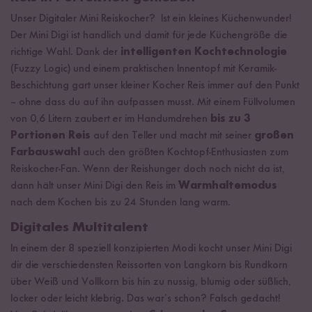
Unser Digitaler Mini Reiskocher? Ist ein kleines Küchenwunder!
Der Mini Digi ist handlich und damit für jede Küchengröße die
richtige Wahl. Dank der
intelligenten Kochtechnologie
(Fuzzy Logic) und einem praktischen
Innentopf mit Keramik-
Beschichtung gart unser kleiner Kocher Reis immer auf den Punkt
– ohne dass du auf ihn aufpassen musst. Mit einem Füllvolumen
von 0,6 Litern zaubert er im Handumdrehen
bis zu 3
Portionen Reis
auf den Teller und macht mit seiner
großen
Farbauswahl
auch den größten Kochtopf-Enthusiasten zum
Reiskocher-Fan. Wenn der Reishunger doch noch nicht da ist,
dann hält unser Mini Digi den Reis im
Warmhaltemodus
nach dem Kochen bis zu 24 Stunden lang warm.
Digitales Multitalent
In einem der 8 speziell konzipierten Modi kocht unser Mini Digi
dir die verschiedensten Reissorten von Langkorn bis Rundkorn
über Weiß und Vollkorn bis hin zu nussig, blumig oder süßlich,
locker oder leicht klebrig. Das war’s schon? Falsch gedacht!