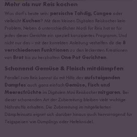
Mehr als nur Reis kochen
Was darf’s heute sein:
persische Tahdig, Congee
oder
vielleicht
Kuchen
?
Mit dem kleinen Digitalen Reiskocher kein
Problem. Neben 6 unterschiedlicher Modi für Reis hat er für
jedes dieser Gerichte ein speziell konzipiertes Programm. Und
nicht nur das – mit der korrekten Anleitung verhelfen dir die
8
verschiedenen Funktionen
zu den leckersten Kreationen
von
Brot
bis zu herzhaften
One Pot Gerichten
.
Schonend Gemüse & Fleisch mitdämpfen
Parallel zum Reis kannst du mit Hilfe des
aufsteigenden
Dampfes
auch ganz einfach
Gemüse, Fisch und
Meeresfrüchte
im Digitalen Mini Reiskocher
mitgaren
. Bei
dieser schonenden Art der Zubereitung bleiben viele wichtige
Nährstoffe erhalten. Die Zubereitung im mitgelieferten
Dämpfeinsatz eignet sich darüber hinaus auch hervorragend für
Teigspeisen wie Dumplings oder Hefeknödel.