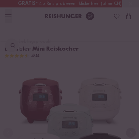
GRATIS
* 4 x Reis probieren - klicke hier! (ohne CH)
Deutschland
Kostenloser Versand
ab 49 €
Lieblingsprodukt
Digitaler Mini Reiskocher
finden ...
404