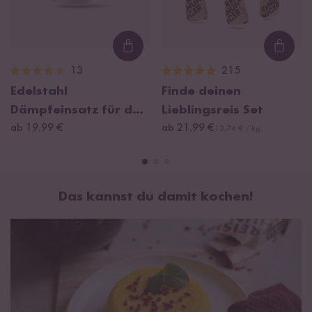
verschiedene Phasen
.
Bei den 8 verschiedenen Modi passt der Reiskocher die
Wärmezufuhr automatisch
an das ausgewählte
Loading...
Loadi
Programm an. Damit wird der Reis nicht nur schonend
13
215
zubereitet, sondern schmeckt gleich viel besser.
Edelstahl
Finde deinen
Dämpfeinsatz für den
Lieblingsreis Set
Digitalen Mini
ab 19,99 €
ab 21,99 €
13,74 € / kg
Reiskocher 0,6l
Das kannst du damit kochen!