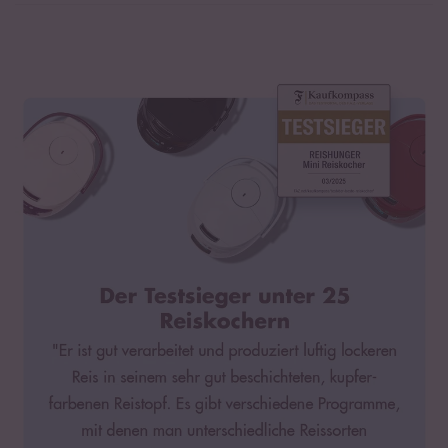
Digitaler Mini Reiskocher mit LED-Display
3 Jahre Herstellergarantie*
Innovative Fuzzy Logic 7-Kochphasen-Technologie für perfekt
gegarten Reis
8 Programme inkl. 6 spezielle Reismodi
Timer- und Warmhaltefunktion für bis zu 24 Stunden
Premium Innentopf mit doppelter Antihaftbeschichtung aus
Keramik
Maße: Länge: 32 cm, Breite: 23 cm, Höhe: 22 cm
Leistung: 350-417W / 220-240V
Füllmenge: 0,6l (ca. 3 Cups Reis)
Gewicht: 3,02 kg
Mit Sicherheitsverschluss
Farbe: Weiß & Lila / Grau / Schwarz / Mint / Bordeaux