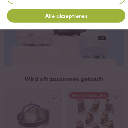
Schwarzer Reis
1
1,75
Braun/Brown
Alle akzeptieren
Reis-Wasser-Tabelle
Wird oft zusammen gekauft
Im Gegensatz zu herkömmlichen Töpfen oder
DU SPARST BIS ZU 20 %
gewöhnlichen Reiskochern gart unser Digitaler Mini
Reiskocher nicht über den kompletten Kochprozess mit
Vollgas und auf höchster Stufe, sondern dank
intelligenter Fuzzy Logic
besonders schonend
über 7