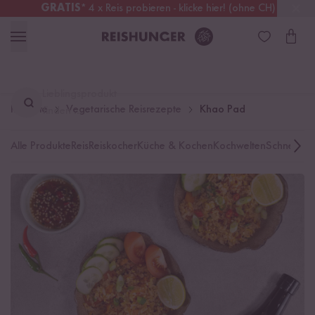
GRATIS
* 4 x Reis probieren - klicke hier! (ohne CH)
Deutschland
Kostenloser Versand
ab 49 €
Lieblingsprodukt
Rezepte
Vegetarische Reisrezepte
Khao Pad
finden ...
Alle Produkte
Reis
Reiskocher
Küche & Kochen
Kochwelten
Schnelle K