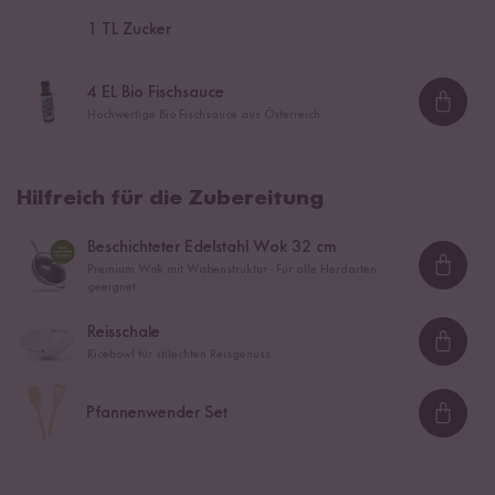
1
TL Zucker
4
EL Bio Fischsauce
Loadi
Hochwertige Bio Fischsauce aus Österreich
Hilfreich für die Zubereitung
Beschichteter Edelstahl Wok 32 cm
Premium Wok mit Wabenstruktur - Für alle Herdarten
Loadi
geeignet
Reisschale
Loadi
Ricebowl für stilechten Reisgenuss
Pfannenwender Set
Loadi