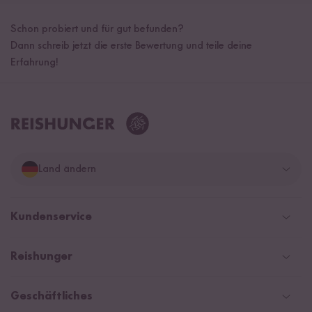
Schon probiert und für gut befunden?
Dann schreib jetzt die erste Bewertung und teile deine
Erfahrung!
Land ändern
Deutschland
Kundenservice
Schweiz
Help Center & FAQ
Reishunger
Österreich
Versand
Newsletter
Zahlarten
Niederlande
Geschäftliches