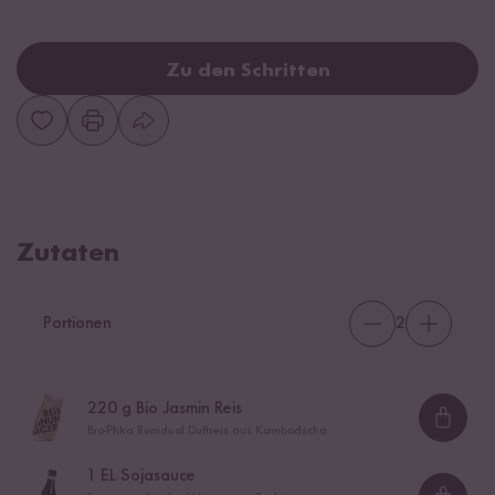
Zu den Schritten
Zutaten
Portionen
2
220
g Bio Jasmin Reis
Loadi
Bio-Phka Rumduol Duftreis aus Kambodscha
1
EL Sojasauce