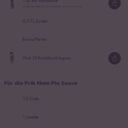
1
EL Bio Fischsauce
Loadi
Hochwertige Bio Fischsauce aus Österreich
0,5
TL Zucker
Etwas Pfeffer
Wok Öl Knoblauch-Ingwer
Loadi
Für die Prik Nam Pla Sauce
1
-
3
Chilis
1
Limette