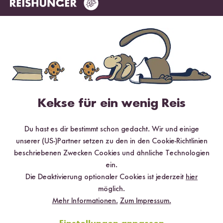
Digitales Rezeptbuch per E-Mail
✔️ 25 leckere Rezepte aus unseren bunten Kochwelten
✔️ Von Sushi über Curry bis hin zu Desserts
Kekse für ein wenig Reis
✔️ Inklusive Tipps & Tricks für die Zubereitung
Du hast es dir bestimmt schon gedacht. Wir und einige
unserer (US-)Partner setzen zu den in den Cookie-Richtlinien
beschriebenen Zwecken Cookies und ähnliche Technologien
ein.
Jetzt sichern
Die Deaktivierung optionaler Cookies ist jederzeit
hier
möglich.
*Das Digitale Rezeptbuch wird dir nach vollständiger Anmeldung zum Newsletter
per E-Mail zugeschickt.
Mehr Informationen.
Zum Impressum.