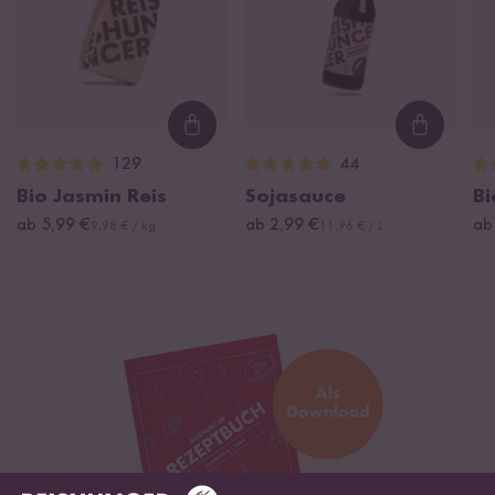
Loading...
Loading
129
44
Bio Jasmin Reis
Sojasauce
Bi
ab 5,99 €
ab 2,99 €
ab
9,98 € / kg
11,96 € / L