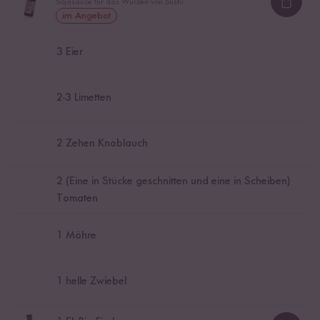
Sojasauce für das Würzen von Sushi
Loadi
im Angebot
3
Eier
2
-
3
Limetten
2
Zehen Knoblauch
2
(Eine in Stücke geschnitten und eine in Scheiben)
Tomaten
1
Möhre
1
helle Zwiebel