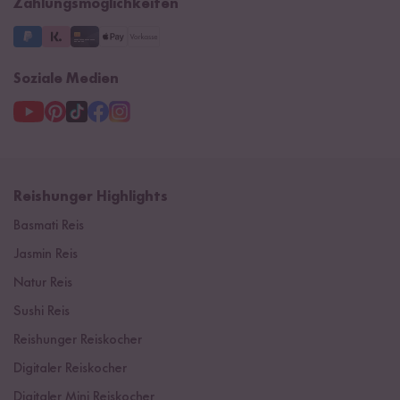
Zahlungsmöglichkeiten
3 Jahre Garantie
Soziale Medien
Reishunger Highlights
Basmati Reis
Jasmin Reis
Natur Reis
Sushi Reis
Reishunger Reiskocher
Digitaler Reiskocher
Digitaler Mini Reiskocher