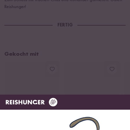
Zum Schluss mit frischen Chilis und Koriander garnieren. Guten
Reishunger!
FERTIG
Gekocht mit
Loading...
Loading
16
222