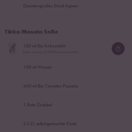
Daumengroßes Stück Ingwer
Tikka Masala Soße
100
ml Bio Kokosmilch
Loadi
Extra cremig mit 50% Kokosnussanteil
100
ml Wasser
400
ml Bio Tomaten Passata
1
Rote Zwiebel
2
-
3
EL selbstgemachte Paste