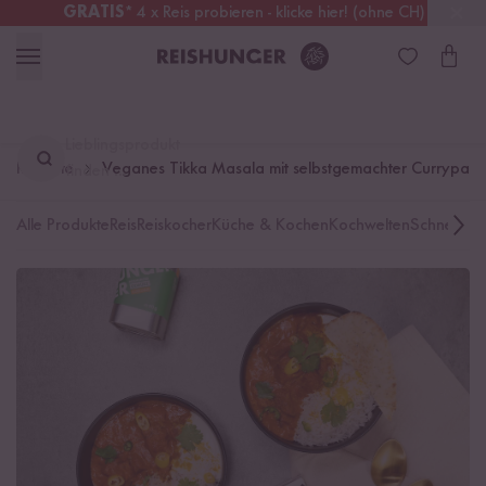
GRATIS
* 4 x Reis probieren - klicke hier! (ohne CH)
Deutschland
Kostenloser Versand
ab 49 €
Lieblingsprodukt
Rezepte
Veganes Tikka Masala mit selbstgemachter Currypast
finden ...
Alle Produkte
Reis
Reiskocher
Küche & Kochen
Kochwelten
Schnelle K