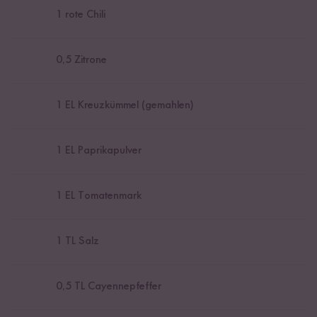
1
rote Chili
0,5
Zitrone
1
EL Kreuzkümmel (gemahlen)
1
EL Paprikapulver
1
EL Tomatenmark
1
TL Salz
0,5
TL Cayennepfeffer