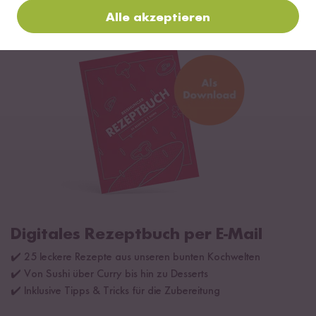
Alle akzeptieren
Digitales Rezeptbuch per E-Mail
✔️ 25 leckere Rezepte aus unseren bunten Kochwelten
✔️ Von Sushi über Curry bis hin zu Desserts
✔️ Inklusive Tipps & Tricks für die Zubereitung