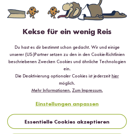
Natives Olivenöl
Bio Kokosmilch
Bi
Extra
ab 1,99 €
ab
7,96 € / L
ab 12,99 €
25,98 € / L
Kekse für ein wenig Reis
Empfohlene Produkte
Du hast es dir bestimmt schon gedacht. Wir und einige
unserer (US-)Partner setzen zu den in den Cookie-Richtlinien
beschriebenen Zwecken Cookies und ähnliche Technologien
ein.
Die Deaktivierung optionaler Cookies ist jederzeit
hier
möglich.
Mehr Informationen.
Zum Impressum.
Loading...
Loading
Einstellungen anpassen
7
37
Wok Öl Knoblauch-
Erdnussöl
Essentielle Cookies akzeptieren
Ingwer
ab 9,99 €
19,98 € / L
ab 6,49 €
25,96 € / L