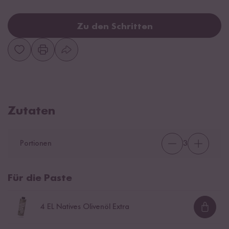
Zu den Schritten
Zutaten
Portionen
3
Für die Paste
4
EL Natives Olivenöl Extra
Loadi