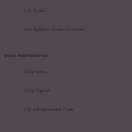
1
TL Zucker
nach Belieben frischer Koriander
zum marinieren
250
g Seitan
120
g Joghurt
1
EL selbstgemachte Paste