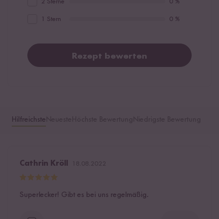
2 Sterne
0 %
1 Stern
0 %
Rezept bewerten
Hilfreichste
Neueste
Höchste Bewertung
Niedrigste Bewertung
Cathrin Kröll
18.08.2022
Superlecker! Gibt es bei uns regelmäßig.