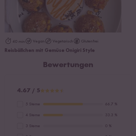
Vegan
Vegetarisch
Glutenfrei
40 min
Reisbällchen mit Gemüse Onigiri Style
Bewertungen
4.67 / 5
5 Sterne
66.7 %
4 Sterne
33.3 %
3 Sterne
0 %