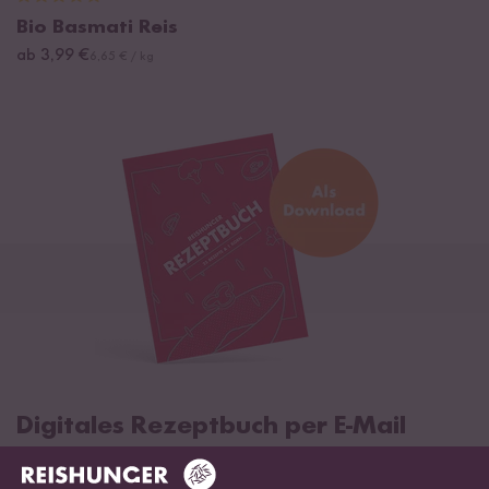
Bio Basmati Reis
ab 3,99 €
6,65 € / kg
Digitales Rezeptbuch per E-Mail
✔️ 25 leckere Rezepte aus unseren bunten Kochwelten
✔️ Von Sushi über Curry bis hin zu Desserts