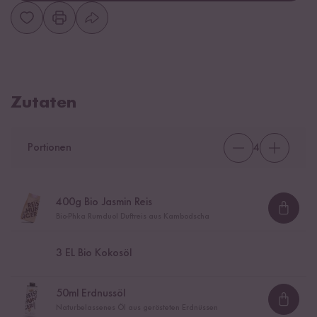
Zutaten
Portionen
4
400
g Bio Jasmin Reis
Loadi
Bio-Phka Rumduol Duftreis aus Kambodscha
3
EL Bio Kokosöl
50
ml Erdnussöl
Loadi
Naturbelassenes Öl aus gerösteten Erdnüssen