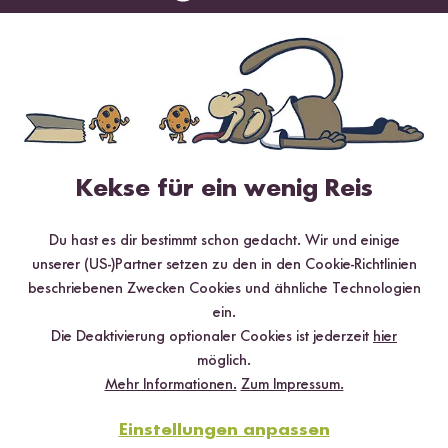
✔️ Inklusive Tipps & Tricks für die Zubereitung
Jetzt sichern
Kekse für ein wenig Reis
*Das Digitale Rezeptbuch wird dir nach vollständiger Anmeldung zum Newsletter
per E-Mail zugeschickt.
Du hast es dir bestimmt schon gedacht. Wir und einige
unserer (US-)Partner setzen zu den in den Cookie-Richtlinien
Mehr Rezepte mit Bio Jasmin Reis
beschriebenen Zwecken Cookies und ähnliche Technologien
ein.
Die Deaktivierung optionaler Cookies ist jederzeit
hier
möglich.
Mehr Informationen.
Zum Impressum.
Einstellungen anpassen