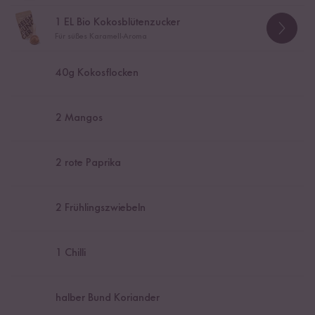
1
EL Bio Kokosblütenzucker
Für süßes Karamell-Aroma
40
g Kokosflocken
2
Mangos
2
rote Paprika
2
Frühlingszwiebeln
1
Chilli
halber Bund Koriander