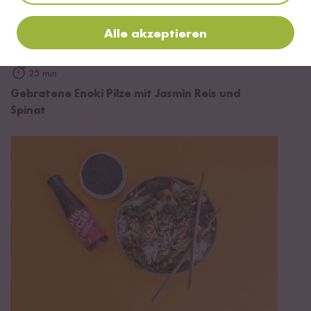
Alle akzeptieren
25 min
Gebratene Enoki Pilze mit Jasmin Reis und
Spinat