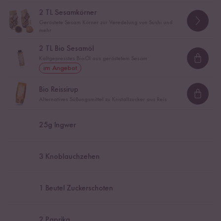
2
TL Sesamkörner
Geröstete Sesam Körner zur Veredelung von Sushi und
mehr
2
TL Bio Sesamöl
Kaltgepresstes Bio-Öl aus geröstetem Sesam
Loadi
im Angebot
Bio Reissirup
Loadi
Alternatives Süßungsmittel zu Kristallzucker aus Reis
25
g Ingwer
3
Knoblauchzehen
1
Beutel Zuckerschoten
2
Paprika