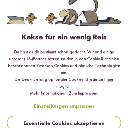
Jetzt sichern
Kekse für ein wenig Reis
*Das Digitale Rezeptbuch wird dir nach vollständiger Anmeldung zum Newsletter
per E-Mail zugeschickt.
Du hast es dir bestimmt schon gedacht. Wir und einige
unserer (US-)Partner setzen zu den in den Cookie-Richtlinien
Mehr Rezepte mit Bio Jasmin Reis
beschriebenen Zwecken Cookies und ähnliche Technologien
ein.
Die Deaktivierung optionaler Cookies ist jederzeit
hier
möglich.
Mehr Informationen.
Zum Impressum.
Einstellungen anpassen
Essentielle Cookies akzeptieren