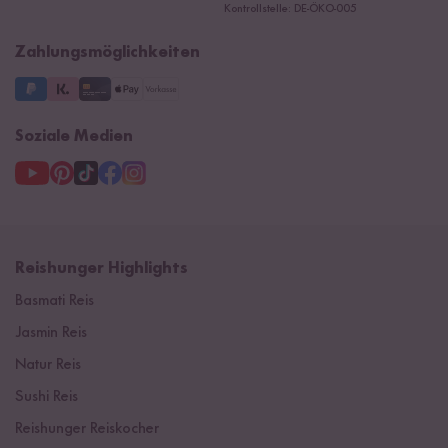
Kontrollstelle: DE-ÖKO-005
Impressum
Supermarkt
NEU
Zahlungsmöglichkeiten
3 Jahre Garantie
Soziale Medien
Reishunger Highlights
Basmati Reis
Jasmin Reis
Natur Reis
Sushi Reis
Reishunger Reiskocher