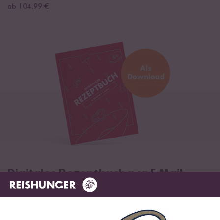
ab 104,99 €
Digitales Rezeptbuch per E-Mail
✔️ 25 leckere Rezepte aus unseren bunten Kochwelten
✔️ Von Sushi über Curry bis hin zu Desserts
✔️ Inklusive Tipps & Tricks für die Zubereitung