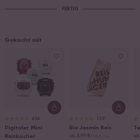
FERTIG
Gekocht mit
Loading...
Loading
404
129
Digitaler Mini
Bio Jasmin Reis
Te
Reiskocher
ab 5,99 €
ab
9,98 € / kg