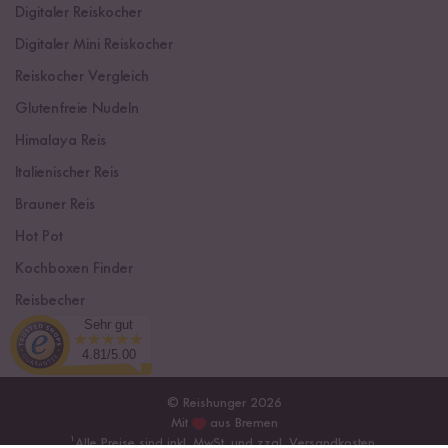
Digitaler Reiskocher
Digitaler Mini Reiskocher
Reiskocher Vergleich
Glutenfreie Nudeln
Himalaya Reis
Italienischer Reis
Brauner Reis
Hot Pot
Kochboxen Finder
Reisbecher
Sehr gut
Sushi Einsteiger Box
4.81/5.00
© Reishunger 2026
Mit
aus Bremen
¹
Alle Preise sind inkl. MwSt. und zzgl.
Versandkosten
.