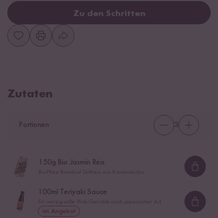
Zu den Schritten
Zutaten
Portionen
3
150
g Bio Jasmin Reis
Loadi
Bio-Phka Rumduol Duftreis aus Kambodscha
100
ml Teriyaki Sauce
Für würzig-süße Wok-Gerichte nach japanischer Art
Loadi
im Angebot